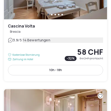
Cascina Volta
Brescia
|
3.9
/5
14 Bewertungen
58 CHF
Kostenlose Stornierung
-
32
%
84 CHF
pro Nacht
Zahlung im Hotel
10h - 18h