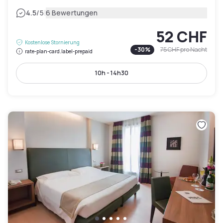
|
4.5
/5
6 Bewertungen
52 CHF
Kostenlose Stornierung
-
30
%
75 CHF
pro Nacht
rate-plan-card.label-prepaid
10h - 14h30