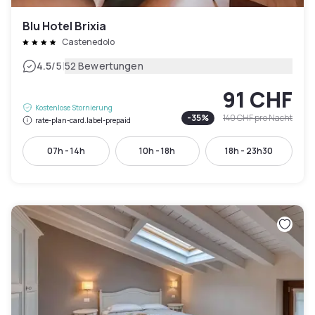
Blu Hotel Brixia
Castenedolo
|
4.5
/5
52 Bewertungen
91 CHF
Kostenlose Stornierung
-
35
%
140 CHF
pro Nacht
rate-plan-card.label-prepaid
07h - 14h
10h - 18h
18h - 23h30