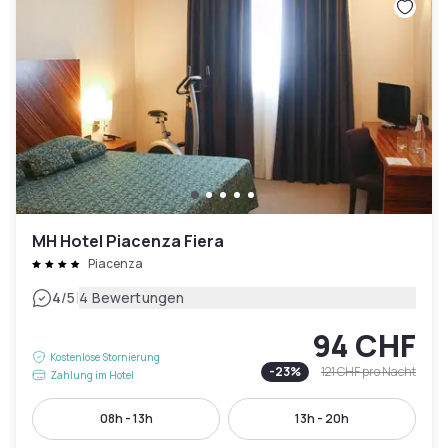
MH Hotel Piacenza Fiera
Piacenza
|
4
/5
4 Bewertungen
94 CHF
Kostenlose Stornierung
-
23
%
121 CHF
pro Nacht
Zahlung im Hotel
08h - 13h
13h - 20h