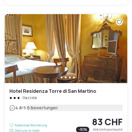
Hotel Residenza Torre di San Martino
Gazzola
|
4.8
/5
6 Bewertungen
83 CHF
Kostenlose Stornierung
-
51
%
168 CHF
pro Nacht
Zahlung im Hotel