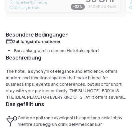
Kostenlose Stornierung
-
32
%
84 CHF
pro Nacht
Zahlung im Hotel
Besondere Bedingungen
Zahlungsinformationen
Barzahlung wird in diesem Hotel akzeptiert
Beschreibung
The hotel, a synonym of elegance and efficiency, offers
modern and functional spaces that make it ideal for
business trips, events and conferences, but also for short
stay with your partner or family. THE BLU HOTEL BRIXIA IS
THE IDEAL PLACE FOR EVERY KIND OF STAY. It offers several
Das gefällt uns
services: a lobby area, an American Bar with internet desk
and a cozy restaurant. Moreover, a fitness corner and free
private parking area are at guests' disposal.
Comode poltrone avvolgenti ti aspettano nella lobby
mentre sorseggi un drink dell’American Bar