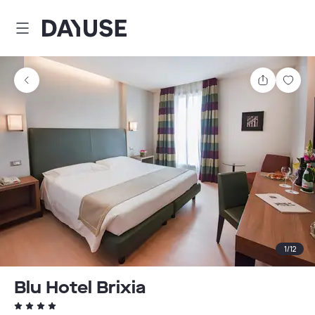
Dayuse
Teilen
Spei
1
/
12
Blu Hotel Brixia