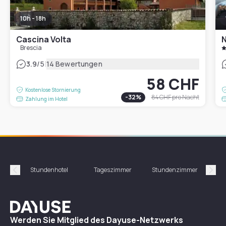
10h - 18h
Cascina Volta
N
Brescia
|
3.9
/5
14 Bewertungen
58 CHF
Kostenlose Stornierung
-
32
%
84 CHF
pro Nacht
Zahlung im Hotel
Stundenhotel
Tageszimmer
Stundenzimmer
T
Précédent
Suiv
Dayuse
Werden Sie Mitglied des Dayuse-Netzwerks