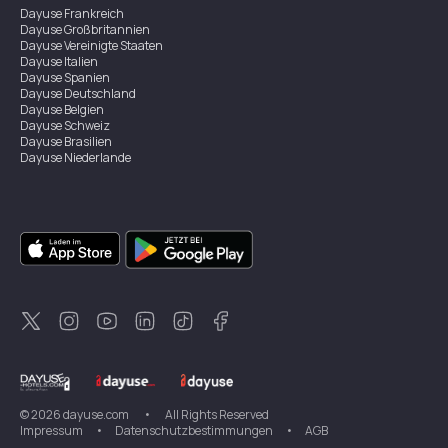
Dayuse
Frankreich
Dayuse
Großbritannien
Dayuse
Vereinigte Staaten
Dayuse
Italien
Dayuse
Spanien
Dayuse
Deutschland
Dayuse
Belgien
Dayuse
Schweiz
Dayuse
Brasilien
Dayuse
Niederlande
Dayuse
Österreich
Dayuse
Australien
Dayuse
Irland
Dayuse
Hongkong
Dayuse
Kanada
Dayuse
Singapur
Dayuse
Zweden
Dayuse
Thailand
Dayuse
Portugal
Dayuse
Korea
Dayuse
Neuseeland
Dayuse
Türkei
©
2026
dayuse.com
•
All Rights Reserved
Impressum
•
Datenschutzbestimmungen
•
AGB