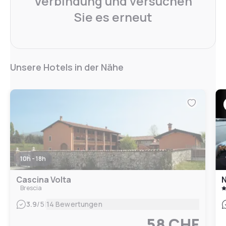
Verbindung und versuchen
Sie es erneut
Unsere Hotels in der Nähe
10h - 18h
Cascina Volta
N
Brescia
|
3.9
/5
14 Bewertungen
58 CHF