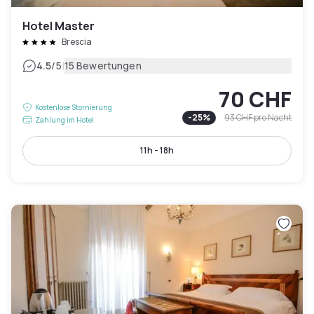
Hotel Master
Brescia
|
4.5
/5
15 Bewertungen
70 CHF
Kostenlose Stornierung
-
25
%
93 CHF
pro Nacht
Zahlung im Hotel
11h - 18h