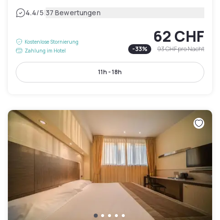
|
4.4
/5
37 Bewertungen
62 CHF
Kostenlose Stornierung
-
33
%
93 CHF
pro Nacht
Zahlung im Hotel
11h - 18h