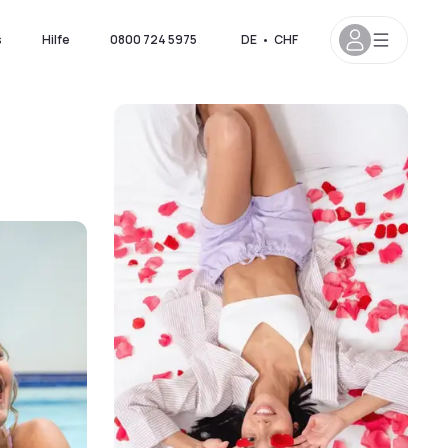
s
Hilfe
0800 724 5975
DE
•
CHF