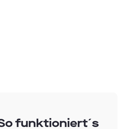
um:
en
 auf
n
So funktioniert´s