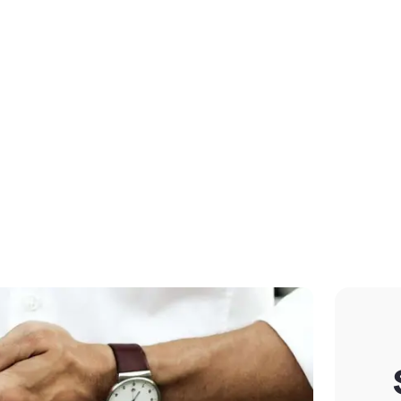
Whirlpool, Sauna,
Hammam, Fitnessra
Die Annehmlichkeit
eines Hotels warten
Sie...
Zimmer reserviere