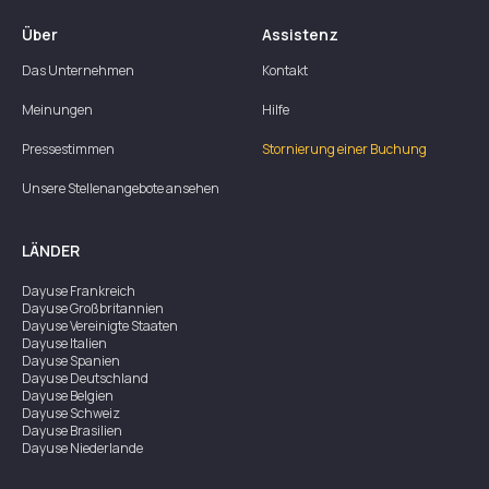
Über
Assistenz
Das Unternehmen
Kontakt
Meinungen
Hilfe
Pressestimmen
Stornierung einer Buchung
Unsere Stellenangebote ansehen
LÄNDER
Dayuse
Frankreich
Dayuse
Großbritannien
Dayuse
Vereinigte Staaten
Dayuse
Italien
Dayuse
Spanien
Dayuse
Deutschland
Dayuse
Belgien
Dayuse
Schweiz
Dayuse
Brasilien
Dayuse
Niederlande
Dayuse
Österreich
Dayuse
Australien