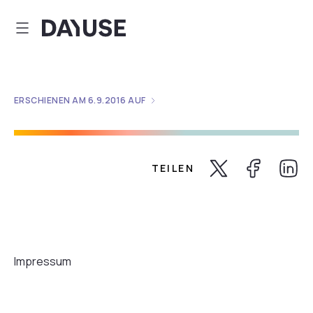
Dayuse
ERSCHIENEN AM
6.9.2016
AUF
TEILEN
Share Twitter
Share Faceb
Share 
Impressum