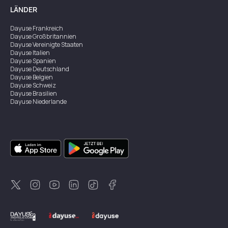
LÄNDER
Dayuse
Frankreich
Dayuse
Großbritannien
Dayuse
Vereinigte Staaten
Dayuse
Italien
Dayuse
Spanien
Dayuse
Deutschland
Dayuse
Belgien
Dayuse
Schweiz
Dayuse
Brasilien
Dayuse
Niederlande
Dayuse
Österreich
Dayuse
Australien
Dayuse
Irland
Dayuse
Hongkong
Dayuse
Kanada
Dayuse
Singapur
Dayuse
Zweden
Dayuse
Thailand
Dayuse
Portugal
Dayuse
Korea
Dayuse
Neuseeland
Dayuse
Türkei