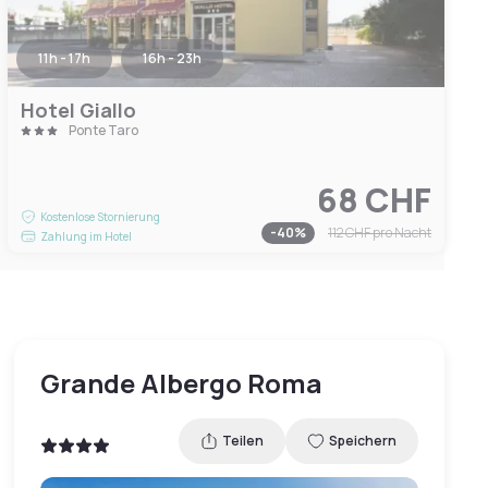
11h - 17h
16h - 23h
Hotel Giallo
Ponte Taro
68 CHF
Kostenlose Stornierung
-
40
%
112 CHF
pro Nacht
Zahlung im Hotel
Grande Albergo Roma
Teilen
Speichern