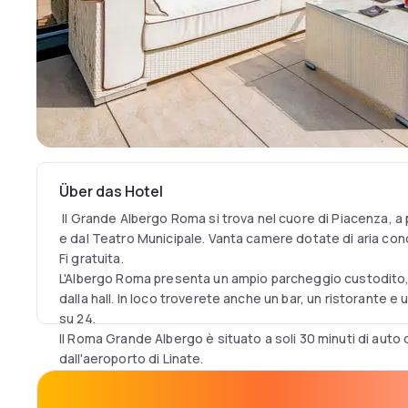
Über das Hotel
Il Grande Albergo Roma si trova nel cuore di Piacenza, a 
e dal Teatro Municipale. Vanta camere dotate di aria co
Fi gratuita.
L'Albergo Roma presenta un ampio parcheggio custodito,
dalla hall. In loco troverete anche un bar, un ristorante e
su 24.
Il Roma Grande Albergo è situato a soli 30 minuti di auto 
dall'aeroporto di Linate.