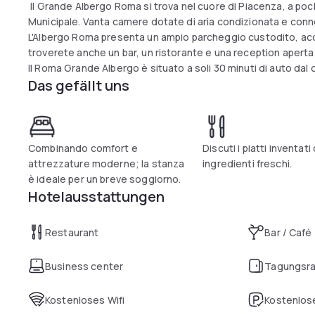
Il Grande Albergo Roma si trova nel cuore di Piacenza, a poch
Municipale. Vanta camere dotate di aria condizionata e conne
L'Albergo Roma presenta un ampio parcheggio custodito, acces
troverete anche un bar, un ristorante e una reception aperta
Il Roma Grande Albergo è situato a soli 30 minuti di auto dal 
Das gefällt uns
Combinando comfort e
Discuti i piatti inventati
attrezzature moderne; la stanza
ingredienti freschi.
è ideale per un breve soggiorno.
Hotelausstattungen
Restaurant
Bar / Café
Business center
Tagungsr
Kostenloses Wifi
Kostenlose