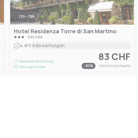
12h - 19h
Hotel Residenza Torre di San Martino
Gazzola
|
4.8
/5
6 Bewertungen
F
83 CHF
Kostenlose Stornierung
t
-
51
%
168 CHF
pro Nacht
Zahlung im Hotel