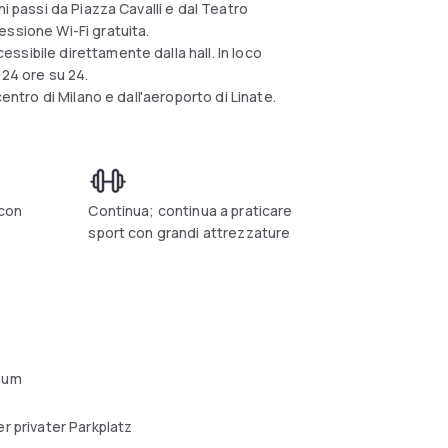
i passi da Piazza Cavalli e dal Teatro
ssione Wi-Fi gratuita.
sibile direttamente dalla hall. In loco
 24 ore su 24.
centro di Milano e dall'aeroporto di Linate.
 con
Continua; continua a praticare
sport con grandi attrezzature
aum
r privater Parkplatz