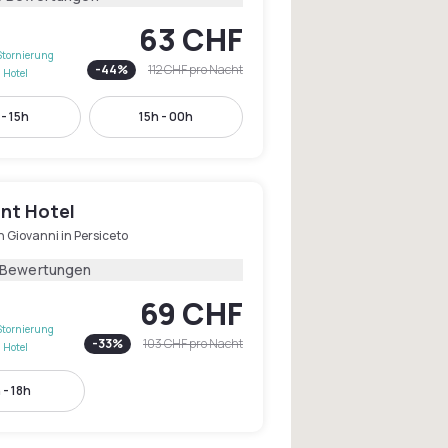
63 CHF
Stornierung
-
44
%
112 CHF
pro Nacht
 Hotel
 - 15h
15h - 00h
int Hotel
 Giovanni in Persiceto
 Bewertungen
69 CHF
Stornierung
-
33
%
103 CHF
pro Nacht
 Hotel
 - 18h