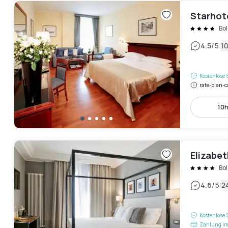
Starhote
Bo
|
4.5
/5
1
Kostenlose 
rate-plan-c
10h
Elizabet
Bo
|
4.6
/5
2
Kostenlose 
Zahlung im