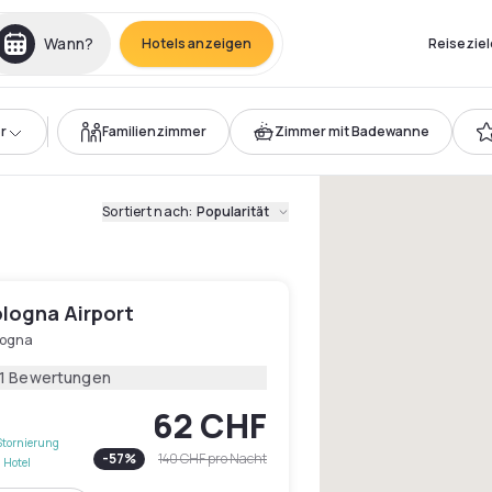
Wann?
Hotels anzeigen
Reiseziel
r
Familienzimmer
Zimmer mit Badewanne
Sortiert nach
:
Popularität
ologna Airport
logna
11 Bewertungen
62 CHF
Stornierung
-
57
%
140 CHF
pro Nacht
 Hotel