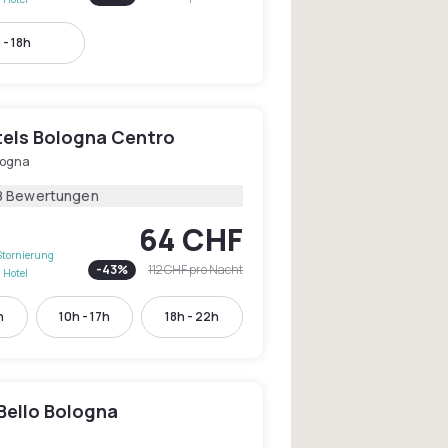
 - 18h
els Bologna Centro
logna
8 Bewertungen
64 CHF
Stornierung
-
43
%
112 CHF
pro Nacht
 Hotel
h
10h - 17h
18h - 22h
Bello Bologna