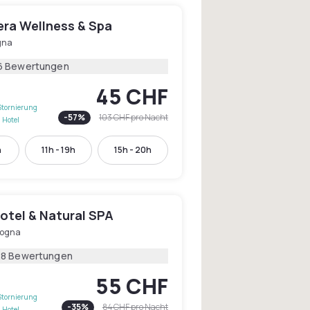
era Wellness & Spa
gna
6 Bewertungen
45 CHF
Stornierung
-
57
%
103 CHF
pro Nacht
 Hotel
h
11h - 19h
15h - 20h
otel & Natural SPA
logna
28 Bewertungen
55 CHF
Stornierung
-
35
%
84 CHF
pro Nacht
 Hotel