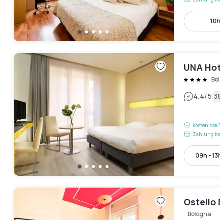
10h
UNA Hot
Bo
|
4.4
/5
3
Kostenlose 
Zahlung im
09h - 13
Ostello 
Bologna