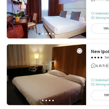
Kostenlose 
Zahlung im
10h
New Ipo
San
|
4.6
/5
6
Kostenlose 
Zahlung im
10h