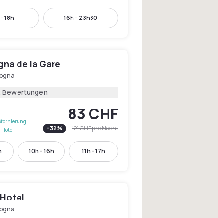
 - 18h
16h - 23h30
gna de la Gare
logna
2 Bewertungen
83 CHF
Stornierung
-
32
%
121 CHF
pro Nacht
 Hotel
h
10h - 16h
11h - 17h
i Hotel
logna