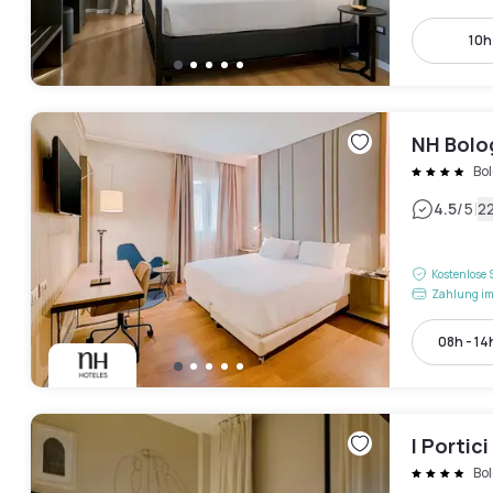
10h
NH Bolo
Bo
|
4.5
/5
2
Kostenlose 
Zahlung im
08h - 14
I Portic
Bo