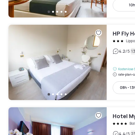
10h
HP Fly 
Lippo
|
4.2
/5
1
Kostenlose 
rate-plan-c
08h - 13
Hotel M
Bo
|
4.4
/5
2