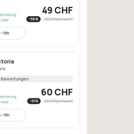
49 CHF
Stornierung
-
56
%
112 CHF
pro Nacht
 Hotel
 - 15h
storia
gna
9 Bewertungen
60 CHF
Stornierung
-
51
%
121 CHF
pro Nacht
 Hotel
 - 15h