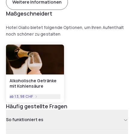
Weitere Informationen
Palazzo del Governatore. L’aeroporto più vicino è quello di
Maßgeschneidert
Parma-Giuseppe Verdi, a 8 km di distanza.
Hotel Giallo bietet folgende Optionen, um Ihren Aufenthalt
noch schöner zu gestalten
Alkoholische Getränke
mit Kohlensäure
ab
13,98 CHF
Häufig gestellte Fragen
So funktioniert es