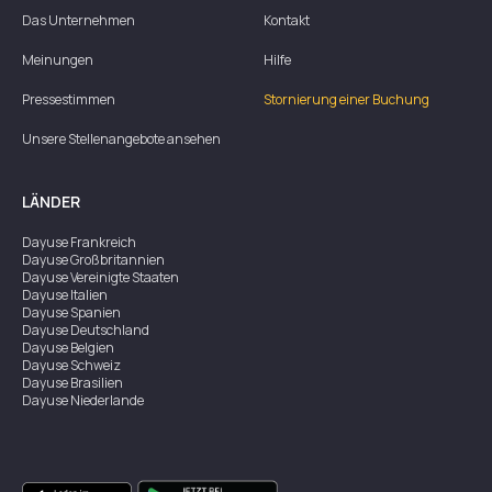
Das Unternehmen
Kontakt
Meinungen
Hilfe
Pressestimmen
Stornierung einer Buchung
Unsere Stellenangebote ansehen
LÄNDER
Dayuse
Frankreich
Dayuse
Großbritannien
Dayuse
Vereinigte Staaten
Dayuse
Italien
Dayuse
Spanien
Dayuse
Deutschland
Dayuse
Belgien
Dayuse
Schweiz
Dayuse
Brasilien
Dayuse
Niederlande
Dayuse
Österreich
Dayuse
Australien
Dayuse
Irland
Dayuse
Hongkong
Dayuse
Kanada