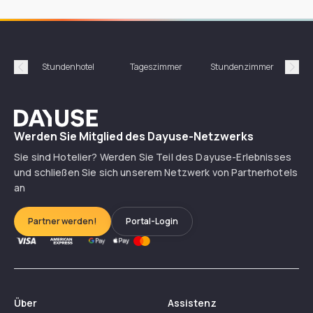
Stundenhotel
Tageszimmer
Stundenzimmer
T
Précédent
Suiv
Dayuse
Werden Sie Mitglied des Dayuse-Netzwerks
Sie sind Hotelier? Werden Sie Teil des Dayuse-Erlebnisses
und schließen Sie sich unserem Netzwerk von Partnerhotels
an
Partner werden!
Portal-Login
Über
Assistenz