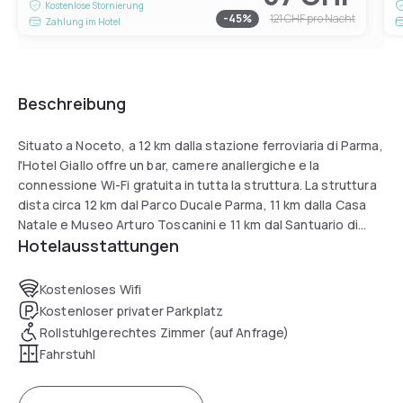
Kostenlose Stornierung
-
45
%
121 CHF
pro Nacht
Zahlung im Hotel
Beschreibung
Situato a Noceto, a 12 km dalla stazione ferroviaria di Parma,
l'Hotel Giallo offre un bar, camere anallergiche e la
connessione Wi-Fi gratuita in tutta la struttura. La struttura
dista circa 12 km dal Parco Ducale Parma, 11 km dalla Casa
Natale e Museo Arturo Toscanini e 11 km dal Santuario di
Hotelausstattungen
Santa Maria della Steccata. La struttura è non fumatori e si
trova a 10 km dal centro espositivo Fiere di Parma.
Kostenloses Wifi
Troverete una scrivania in ogni alloggio. Tutte le camere
Kostenloser privater Parkplatz
dell’hotel sono climatizzate e presentano un bagno privato
Rollstuhlgerechtes Zimmer (auf Anfrage)
con bidet e set di cortesia, una TV a schermo piatto e, in
Fahrstuhl
alcuni casi, una terrazza. A disposizione anche un armadio.
L'Hotel Giallo dista 11 km dal Palazzo Ducale di Parma e dal