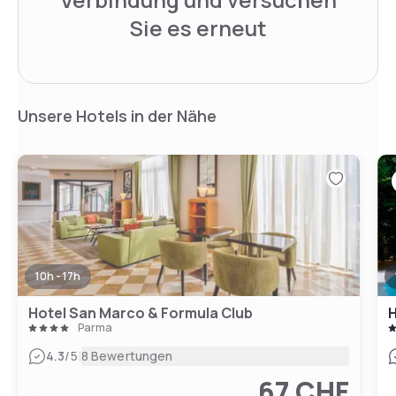
Sie es erneut
Unsere Hotels in der Nähe
10h - 17h
Hotel San Marco & Formula Club
H
Parma
|
4.3
/5
8 Bewertungen
67 CHF