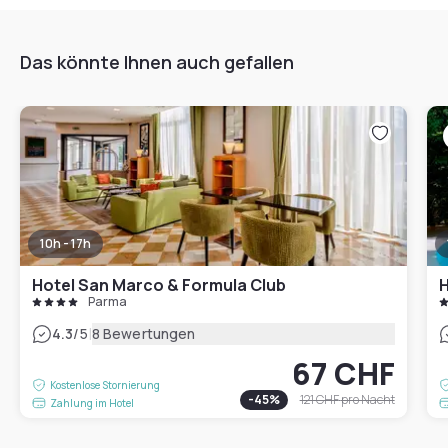
Das könnte Ihnen auch gefallen
10h - 17h
Hotel San Marco & Formula Club
H
Parma
|
4.3
/5
8 Bewertungen
67 CHF
Kostenlose Stornierung
-
45
%
121 CHF
pro Nacht
Zahlung im Hotel