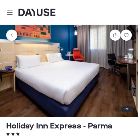
Dayuse
Teilen
Spei
1
/
11
Holiday Inn Express - Parma