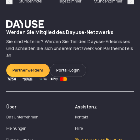
Stundenhotel
Tageszimmer
Stundenzimmer
T
Précédent
Suiv
Dayuse
Werden Sie Mitglied des Dayuse-Netzwerks
Sie sind Hotelier? Werden Sie Teil des Dayuse-Erlebnisses
und schließen Sie sich unserem Netzwerk von Partnerhotels
an
Partner werden!
Portal-Login
Über
Assistenz
Das Unternehmen
Kontakt
Meinungen
Hilfe
Pressestimmen
Stornierung einer Buchung