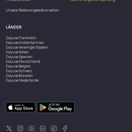
Unsere Stellenangebote ansehen
LÄNDER
Dayuse
Frankreich
Dayuse
Großbritannien
Dayuse
Vereinigte Staaten
Dayuse
Italien
Dayuse
Spanien
Dayuse
Deutschland
Dayuse
Belgien
Dayuse
Schweiz
Dayuse
Brasilien
Dayuse
Niederlande
Dayuse
Österreich
Dayuse
Australien
Dayuse
Irland
Dayuse
Hongkong
Dayuse
Kanada
Dayuse
Singapur
Dayuse
Zweden
Dayuse
Thailand
Dayuse
Portugal
Dayuse
Korea