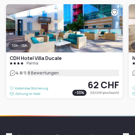
10h - 15h
CDH Hotel Villa Ducale
Parma
|
4.8
/5
8 Bewertungen
62 CHF
Kostenlose Stornierung
-
33
%
93 CHF
pro Nacht
Zahlung im Hotel