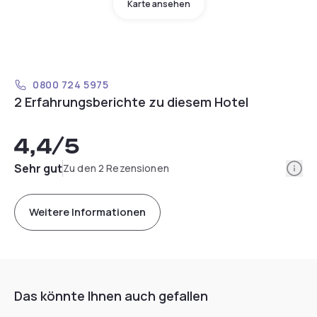
Karte ansehen
0800 724 5975
2 Erfahrungsberichte zu diesem Hotel
4,4
/5
Info
Sehr gut
Zu den 2 Rezensionen
Weitere Informationen
Das könnte Ihnen auch gefallen