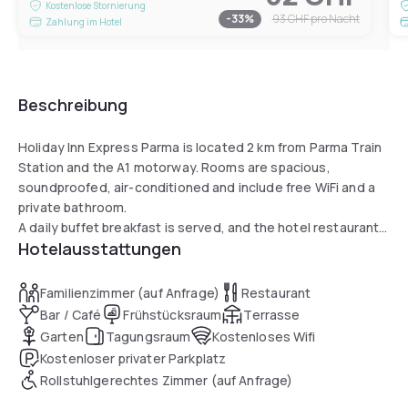
Kostenlose Stornierung
-
33
%
93 CHF
pro Nacht
Zahlung im Hotel
Beschreibung
Holiday Inn Express Parma is located 2 km from Parma Train
Station and the A1 motorway. Rooms are spacious,
soundproofed, air-conditioned and include free WiFi and a
private bathroom.
A daily buffet breakfast is served, and the hotel restaurant
Hotelausstattungen
offers regional dishes. Guests benefit from a bar, snack bar,
free outdoor parking, and complimentary bicycles. A pool is
available 2.5 km away. Pets are welcome. Guests praise the
Familienzimmer (auf Anfrage)
Restaurant
helpful staff.
Bar / Café
Frühstücksraum
Terrasse
Garten
Tagungsraum
Kostenloses Wifi
Kostenloser privater Parkplatz
Rollstuhlgerechtes Zimmer (auf Anfrage)