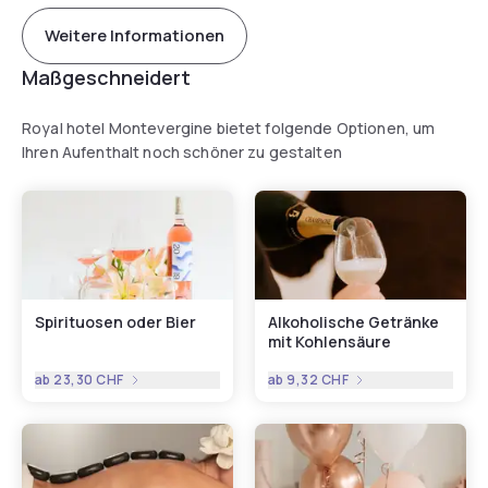
Royal Hotel is surrounded by a large chestnut-tree park, on
Weitere Informationen
the road to the Montevergine Sanctuary. Avellino Ovest is
the nearest exit on the Napoli-Bari A16 Motorway.
Maßgeschneidert
Royal hotel Montevergine bietet folgende Optionen, um
Ihren Aufenthalt noch schöner zu gestalten
Spirituosen oder Bier
Alkoholische Getränke
mit Kohlensäure
ab
23,30 CHF
ab
9,32 CHF