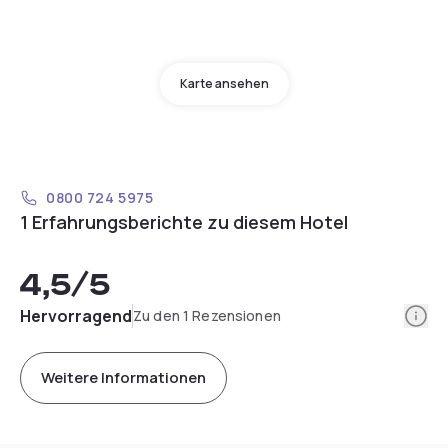
Karte ansehen
0800 724 5975
1 Erfahrungsberichte zu diesem Hotel
4,5
/5
Info
Hervorragend
Zu den 1 Rezensionen
Weitere Informationen