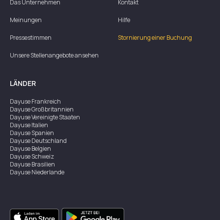
Das Unternehmen
Kontakt
Meinungen
Hilfe
Pressestimmen
Stornierung einer Buchung
Unsere Stellenangebote ansehen
LÄNDER
Dayuse
Frankreich
Dayuse
Großbritannien
Dayuse
Vereinigte Staaten
Dayuse
Italien
Dayuse
Spanien
Dayuse
Deutschland
Dayuse
Belgien
Dayuse
Schweiz
Dayuse
Brasilien
Dayuse
Niederlande
Dayuse
Österreich
Dayuse
Australien
Dayuse
Irland
Dayuse
Hongkong
Dayuse
Kanada
Dayuse
Singapur