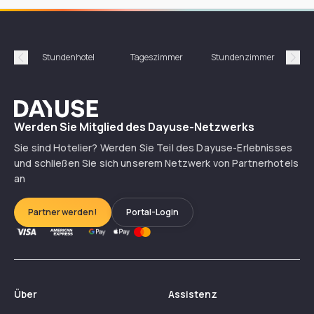
Stundenhotel
Tageszimmer
Stundenzimmer
T
Précédent
Suiv
Dayuse
Werden Sie Mitglied des Dayuse-Netzwerks
Sie sind Hotelier? Werden Sie Teil des Dayuse-Erlebnisses
und schließen Sie sich unserem Netzwerk von Partnerhotels
an
Partner werden!
Portal-Login
Über
Assistenz