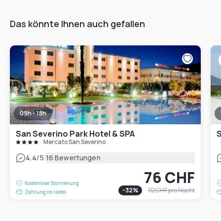
Das könnte Ihnen auch gefallen
09h - 18h
San Severino Park Hotel & SPA
S
Mercato San Severino
|
4.4
/5
16 Bewertungen
76 CHF
Kostenlose Stornierung
-
32
%
112 CHF
pro Nacht
Zahlung im Hotel