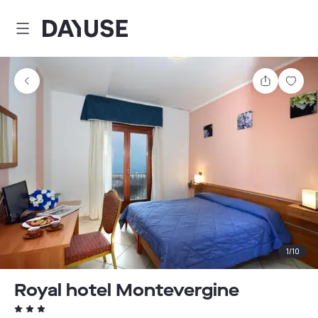
Dayuse
Teilen
Spei
1
/
10
Royal hotel Montevergine