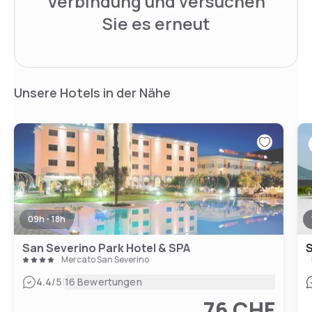
Verbindung und versuchen
Sie es erneut
Unsere Hotels in der Nähe
09h - 18h
San Severino Park Hotel & SPA
S
Mercato San Severino
|
4.4
/5
16 Bewertungen
76 CHF