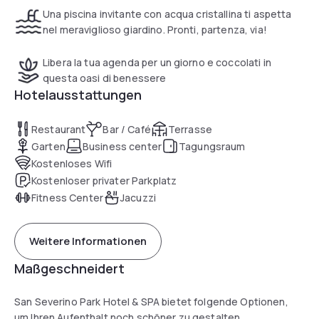
Una piscina invitante con acqua cristallina ti aspetta
nel meraviglioso giardino. Pronti, partenza, via!
Libera la tua agenda per un giorno e coccolati in
questa oasi di benessere
Hotelausstattungen
Restaurant
Bar / Café
Terrasse
Garten
Business center
Tagungsraum
Kostenloses Wifi
Kostenloser privater Parkplatz
Fitness Center
Jacuzzi
Weitere Informationen
Maßgeschneidert
San Severino Park Hotel & SPA bietet folgende Optionen,
um Ihren Aufenthalt noch schöner zu gestalten