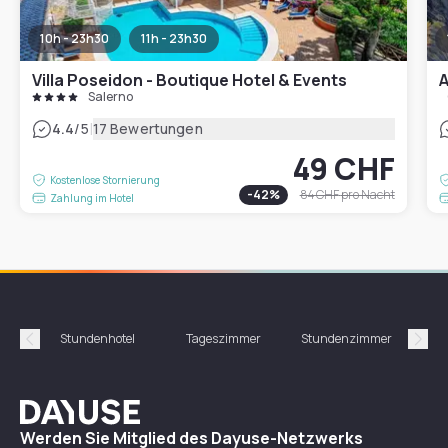
10h - 23h30
11h - 23h30
Villa Poseidon - Boutique Hotel & Events
A
Salerno
|
4.4
/5
17 Bewertungen
49 CHF
Kostenlose Stornierung
-
42
%
84 CHF
pro Nacht
Zahlung im Hotel
Stundenhotel
Tageszimmer
Stundenzimmer
T
Précédent
Suiv
Dayuse
Werden Sie Mitglied des Dayuse-Netzwerks