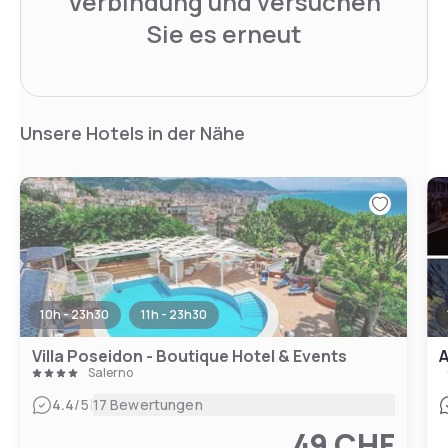
Verbindung und versuchen
Sie es erneut
Unsere Hotels in der Nähe
10h - 23h30
11h - 23h30
Villa Poseidon - Boutique Hotel & Events
A
Salerno
|
4.4
/5
17 Bewertungen
49 CHF