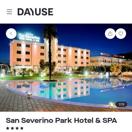
Dayuse
Teilen
Spei
1
/
19
San Severino Park Hotel & SPA