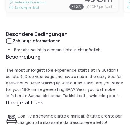
Kostenlose Stornierung
-
42
%
84 CHF
pro Nacht
Zahlung im Hotel
Besondere Bedingungen
Zahlungsinformationen
Barzahlung ist in diesem Hotel nicht möglich
Beschreibung
The most unforgettable experience starts at 14:30(don't
be late!). Drop your bags and have a nap in the cozy bed for
a few hours. After waking up without an alarm, are you ready
for your 180-min regenerating SPA? Wear your bathrobe,
let's begin: Sauna, biosauna, Turkish bath, swimming pool...
Das gefällt uns
Enjoy pampering in these 3 hours. Promise us, don't leave
the SPA until the last minute! Don't forget to connect to the
speedy WiFi and share how great the experience is to your
Con TV a schermo piatto e minibar, è tutto pronto per
friends on IG!
una giornata rilassante da trascorrere a letto!