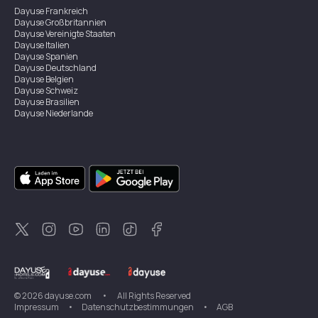
Dayuse
Frankreich
Dayuse
Großbritannien
Dayuse
Vereinigte Staaten
Dayuse
Italien
Dayuse
Spanien
Dayuse
Deutschland
Dayuse
Belgien
Dayuse
Schweiz
Dayuse
Brasilien
Dayuse
Niederlande
Dayuse
Österreich
Dayuse
Australien
Dayuse
Irland
Dayuse
Hongkong
Dayuse
Kanada
Dayuse
Singapur
Dayuse
Zweden
Dayuse
Thailand
Dayuse
Portugal
Dayuse
Korea
Dayuse
Neuseeland
Dayuse
Türkei
©
2026
dayuse.com
•
All Rights Reserved
Impressum
•
Datenschutzbestimmungen
•
AGB