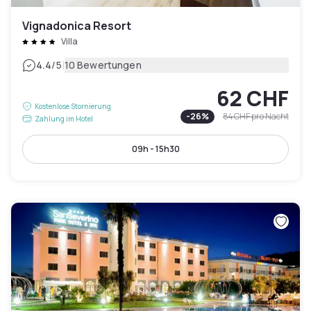
Vignadonica Resort
Villa
|
4.4
/5
10 Bewertungen
62 CHF
Kostenlose Stornierung
-
26
%
84 CHF
pro Nacht
Zahlung im Hotel
09h - 15h30