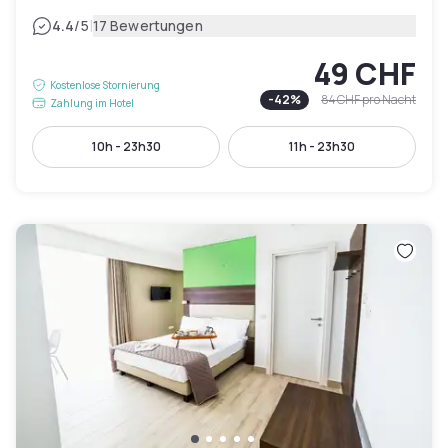
|
4.4
/5
17 Bewertungen
49 CHF
Kostenlose Stornierung
-
42
%
84 CHF
pro Nacht
Zahlung im Hotel
10h - 23h30
11h - 23h30