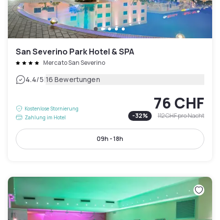
San Severino Park Hotel & SPA
Mercato San Severino
|
4.4
/5
16 Bewertungen
76 CHF
Kostenlose Stornierung
-
32
%
112 CHF
pro Nacht
Zahlung im Hotel
09h - 18h