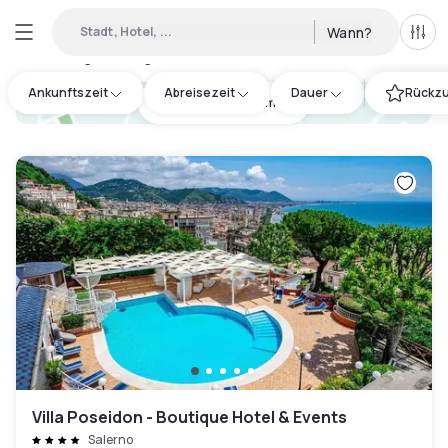
Stadt, Hotel, ...
Wann?
Alle 
Verfügbare Tageshotels in Mercato San Severino
:
4
Ankunftszeit
Abreisezeit
Dauer
Rückzu
hotel.cta.view_map
Villa Poseidon - Boutique Hotel & Events
Salerno