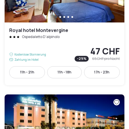
Royal hotel Montevergine
Ospedaletto D'alpinolo
47 CHF
Kostenlose Stornierung
-
29
%
65 CHF
pro Nacht
Zahlung im Hotel
11h - 21h
11h - 18h
17h - 23h