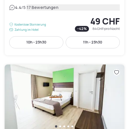
|
4.4
/5
17 Bewertungen
49 CHF
Kostenlose Stornierung
-
42
%
84 CHF
pro Nacht
Zahlung im Hotel
10h - 23h30
11h - 23h30