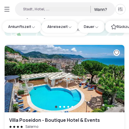
Stadt, Hotel, ...
Wann?
Alle 
Verfügbare Tageshotels in Provincia di Avellino
:
4
Ankunftszeit
Abreisezeit
Dauer
Rückzu
hotel.cta.view_map
Villa Poseidon - Boutique Hotel & Events
Salerno