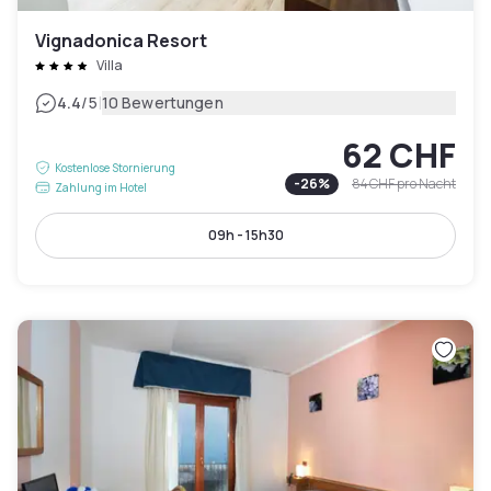
Vignadonica Resort
Villa
|
4.4
/5
10 Bewertungen
62 CHF
Kostenlose Stornierung
-
26
%
84 CHF
pro Nacht
Zahlung im Hotel
09h - 15h30