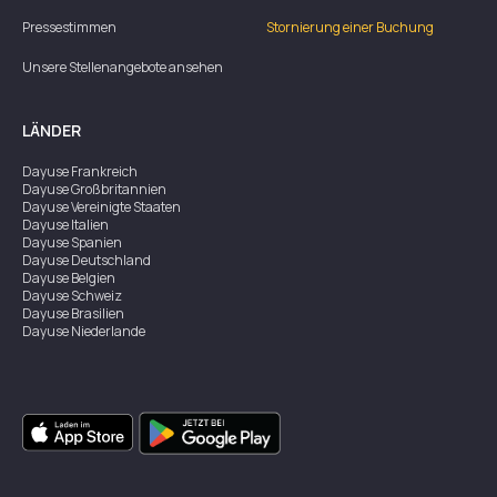
Pressestimmen
Stornierung einer Buchung
Unsere Stellenangebote ansehen
LÄNDER
Dayuse
Frankreich
Dayuse
Großbritannien
Dayuse
Vereinigte Staaten
Dayuse
Italien
Dayuse
Spanien
Dayuse
Deutschland
Dayuse
Belgien
Dayuse
Schweiz
Dayuse
Brasilien
Dayuse
Niederlande
Dayuse
Österreich
Dayuse
Australien
Dayuse
Irland
Dayuse
Hongkong
Dayuse
Kanada
Dayuse
Singapur
Dayuse
Zweden
Dayuse
Thailand
Dayuse
Portugal