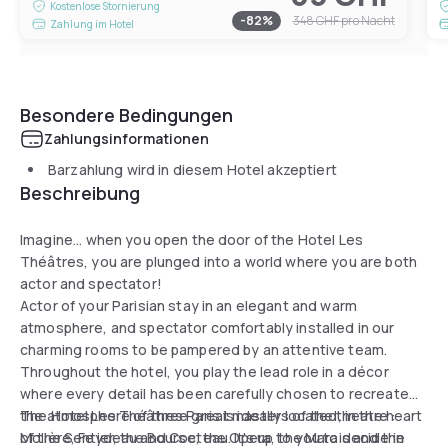
Kostenlose Stornierung
-
82
%
348 CHF
pro Nacht
Zahlung im Hotel
Besondere Bedingungen
Zahlungsinformationen
Barzahlung wird in diesem Hotel akzeptiert
Beschreibung
Imagine... when you open the door of the Hotel Les
Théâtres, you are plunged into a world where you are both
actor and spectator!
Actor of your Parisian stay in an elegant and warm
atmosphere, and spectator comfortably installed in our
charming rooms to be pampered by an attentive team.
Throughout the hotel, you play the lead role in a décor
where every detail has been carefully chosen to recreate
the atmosphere of three great masters of the theatre :
The Hotel Les Théâtres Paris is ideally located, in the heart
Molière, Feydeau and Cocteau. It's up to you to decide in
of the Sentier, the Bourse, the Opera, the Marais and the