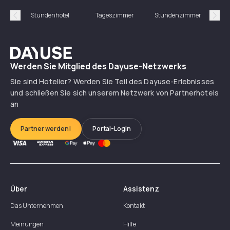
Stundenhotel
Tageszimmer
Stundenzimmer
T
Précédent
Suiv
Dayuse
Werden Sie Mitglied des Dayuse-Netzwerks
Sie sind Hotelier? Werden Sie Teil des Dayuse-Erlebnisses
und schließen Sie sich unserem Netzwerk von Partnerhotels
an
Partner werden!
Portal-Login
Über
Assistenz
Das Unternehmen
Kontakt
Meinungen
Hilfe