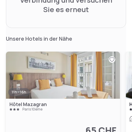
Sie es erneut
Unsere Hotels in der Nähe
11h - 16h
Hôtel Mazagran
H
Paris 10ème
65 CHF