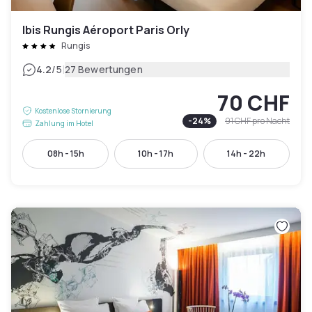
Ibis Rungis Aéroport Paris Orly
Rungis
|
4.2
/5
27 Bewertungen
70 CHF
Kostenlose Stornierung
-
24
%
91 CHF
pro Nacht
Zahlung im Hotel
08h - 15h
10h - 17h
14h - 22h