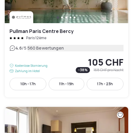
Pullman Paris Centre Bercy
Paris 12ème
|
4.6
/5
560 Bewertungen
105 CHF
Kostenlose Stornierung
-
38
%
168 CHF
pro Nacht
Zahlung im Hotel
10h - 17h
11h - 19h
17h - 23h