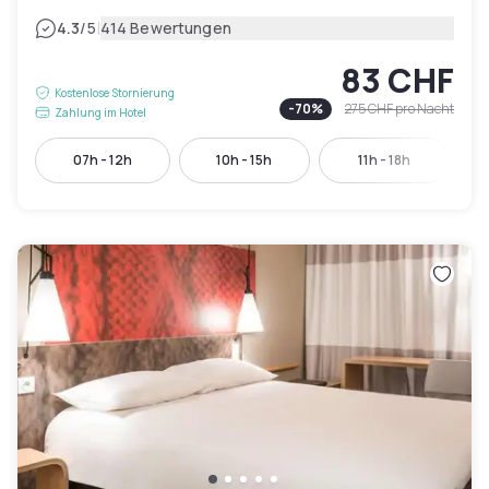
|
4.3
/5
414 Bewertungen
83 CHF
Kostenlose Stornierung
-
70
%
275 CHF
pro Nacht
Zahlung im Hotel
07h - 12h
10h - 15h
11h - 18h