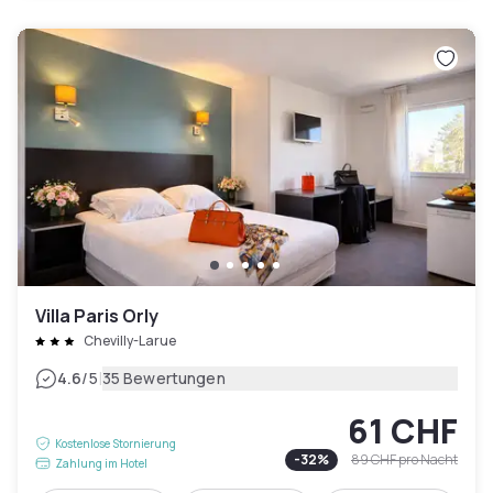
Villa Paris Orly
Chevilly-Larue
|
4.6
/5
35 Bewertungen
61 CHF
Kostenlose Stornierung
-
32
%
89 CHF
pro Nacht
Zahlung im Hotel