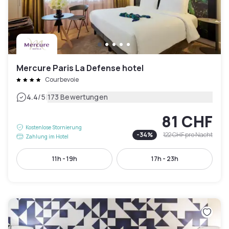
Mercure Paris La Defense hotel
Courbevoie
|
4.4
/5
173 Bewertungen
81 CHF
Kostenlose Stornierung
-
34
%
122 CHF
pro Nacht
Zahlung im Hotel
11h - 19h
17h - 23h