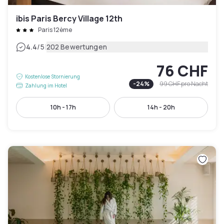
ibis Paris Bercy Village 12th
Paris 12ème
|
4.4
/5
202 Bewertungen
76 CHF
Kostenlose Stornierung
-
24
%
99 CHF
pro Nacht
Zahlung im Hotel
10h - 17h
14h - 20h