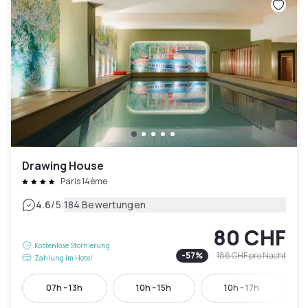
Drawing House
Paris 14ème
|
4.6
/5
184 Bewertungen
80 CHF
Kostenlose Stornierung
-
57
%
186 CHF
pro Nacht
Zahlung im Hotel
07h - 13h
10h - 15h
10h - 17h