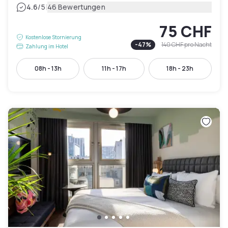
|
4.6
/5
46 Bewertungen
75 CHF
Kostenlose Stornierung
-
47
%
140 CHF
pro Nacht
Zahlung im Hotel
08h - 13h
11h - 17h
18h - 23h