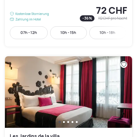
72 CHF
Kostenlose Stornierung
-
36
%
112 CHF
pro Nacht
Zahlung im Hotel
07h - 12h
10h - 15h
10h - 18h
Les Jardins de la villa