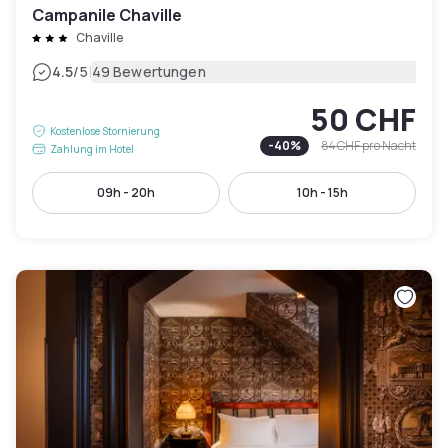
Campanile Chaville
Chaville
|
4.5
/5
49 Bewertungen
50 CHF
Kostenlose Stornierung
-
40
%
84 CHF
pro Nacht
Zahlung im Hotel
09h - 20h
10h - 15h