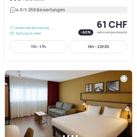
|
4.5
/5
259 Bewertungen
61 CHF
Kostenlose Stornierung
-
60
%
148 CHF
pro Nacht
Zahlung im Hotel
11h - 17h
16h - 22h30