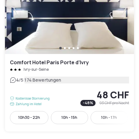
Comfort Hotel Paris Porte d’Ivry
Ivry-sur-Seine
|
4
/5
174 Bewertungen
48 CHF
Kostenlose Stornierung
-
48
%
93 CHF
pro Nacht
Zahlung im Hotel
10h30 - 22h
10h - 15h
10h - 17h
1