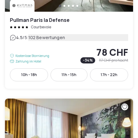
Pullman Paris la Defense
Courbevoie
|
4.5
/5
102 Bewertungen
78 CHF
Kostenlose Stornierung
-
34
%
117 CHF
pro Nacht
Zahlung im Hotel
10h - 18h
11h - 15h
17h - 22h