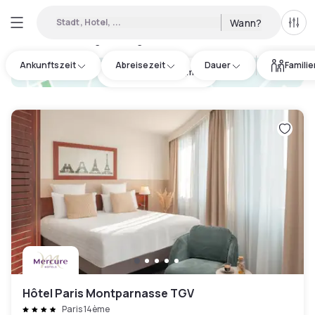
Stadt, Hotel, ...
Wann?
Alle 
Verfügbare Tageshotels in Paris
:
580
Ankunftszeit
Abreisezeit
Dauer
Famili
hotel.cta.view_map
Hôtel Paris Montparnasse TGV
Paris 14ème