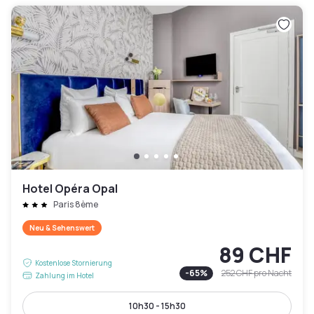
Hotel Opéra Opal
Paris 8ème
Neu & Sehenswert
89 CHF
Kostenlose Stornierung
-
65
%
252 CHF
pro Nacht
Zahlung im Hotel
10h30 - 15h30