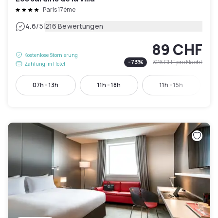
Paris 17ème
|
4.6
/5
216 Bewertungen
89 CHF
Kostenlose Stornierung
-
73
%
326 CHF
pro Nacht
Zahlung im Hotel
07h - 13h
11h - 18h
11h - 15h