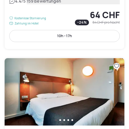
|
4.4
/5
159 Bewertungen
64 CHF
Kostenlose Stornierung
-
24
%
84 CHF
pro Nacht
Zahlung im Hotel
10h - 17h