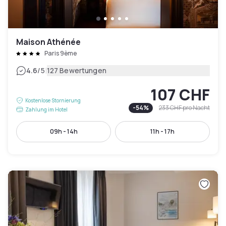
Maison Athénée
Paris 9ème
|
4.6
/5
127 Bewertungen
107 CHF
Kostenlose Stornierung
-
54
%
233 CHF
pro Nacht
Zahlung im Hotel
09h - 14h
11h - 17h