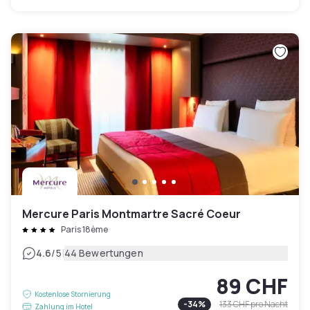
Mercure Paris Montmartre Sacré Coeur
Paris 18ème
|
4.6
/5
44 Bewertungen
89 CHF
Kostenlose Stornierung
-
34
%
133 CHF
pro Nacht
Zahlung im Hotel