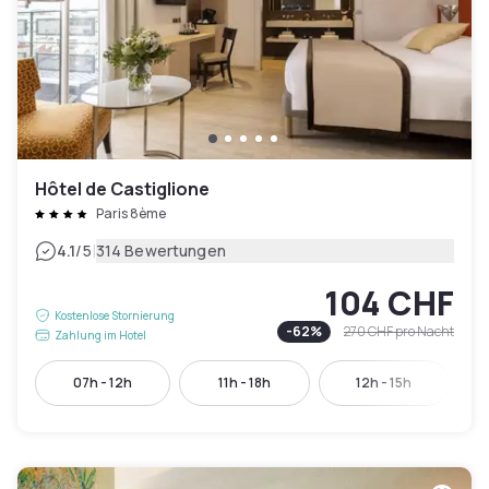
Hôtel de Castiglione
Paris 8ème
|
4.1
/5
314 Bewertungen
104 CHF
Kostenlose Stornierung
-
62
%
270 CHF
pro Nacht
Zahlung im Hotel
07h - 12h
11h - 18h
12h - 15h