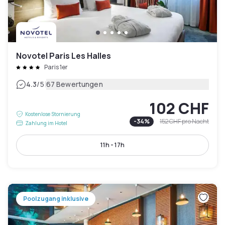
Novotel Paris Les Halles
Paris 1er
|
4.3
/5
67 Bewertungen
102 CHF
Kostenlose Stornierung
-
34
%
152 CHF
pro Nacht
Zahlung im Hotel
11h - 17h
Poolzugang inklusive