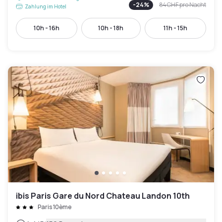
-
24
%
84 CHF
pro Nacht
Zahlung im Hotel
10h - 16h
10h - 18h
11h - 15h
ibis Paris Gare du Nord Chateau Landon 10th
Paris 10ème