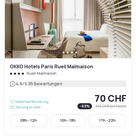
OKKO Hotels Paris Rueil Malmaison
Rueil-Malmaison
|
4.6
/5
35 Bewertungen
70 CHF
Kostenlose Stornierung
-
63
%
186 CHF
pro Nacht
Zahlung im Hotel
08h - 12h
10h - 18h
17h - 22h