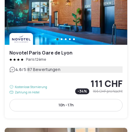
Novotel Paris Gare de Lyon
Paris 12ème
|
4.6
/5
87 Bewertungen
111 CHF
Kostenlose Stornierung
-
34
%
166 CHF
pro Nacht
Zahlung im Hotel
10h - 17h