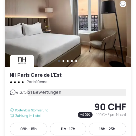
NH Paris Gare de L'Est
Paris 10ème
|
4.3
/5
21 Bewertungen
90 CHF
Kostenlose Stornierung
-
40
%
149 CHF
pro Nacht
Zahlung im Hotel
09h - 15h
11h - 17h
18h - 23h