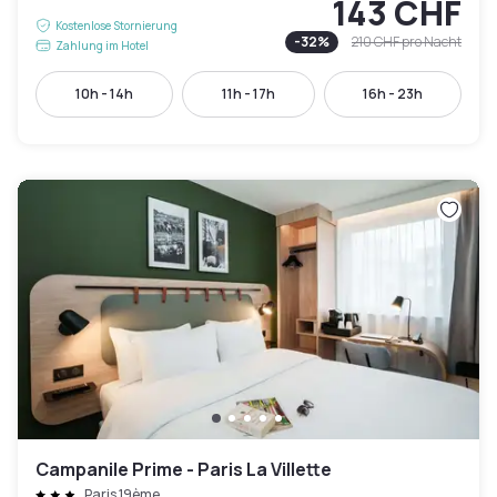
143 CHF
Kostenlose Stornierung
-
32
%
210 CHF
pro Nacht
Zahlung im Hotel
10h - 14h
11h - 17h
16h - 23h
Campanile Prime - Paris La Villette
Paris 19ème