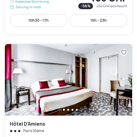
Kostenlose Stornierung
-
56
%
232 CHF
pro Nacht
Zahlung im Hotel
10h30 - 17h
15h - 23h
Hôtel D'Amiens
Paris 10ème