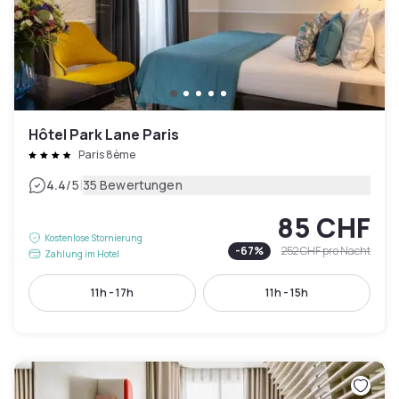
Hôtel Park Lane Paris
Paris 8ème
|
4.4
/5
35 Bewertungen
85 CHF
Kostenlose Stornierung
-
67
%
252 CHF
pro Nacht
Zahlung im Hotel
11h - 17h
11h - 15h