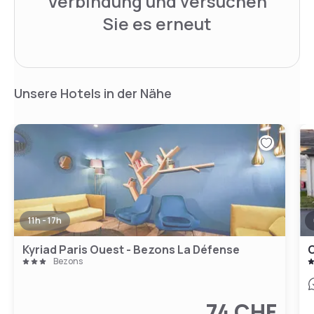
Verbindung und versuchen
Sie es erneut
Unsere Hotels in der Nähe
11h - 17h
Kyriad Paris Ouest - Bezons La Défense
C
Bezons
74 CHF