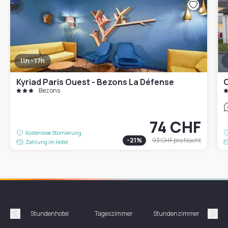
11h - 17h
Kyriad Paris Ouest - Bezons La Défense
C
Bezons
74 CHF
Kostenlose Stornierung
-
21
%
93 CHF
pro Nacht
Zahlung im Hotel
Stundenhotel
Tageszimmer
Stundenzimmer
T
Précédent
Suiv