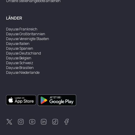
Unsere Stellenangebote ansehen
LÄNDER
Dayuse
Frankreich
Dayuse
Großbritannien
Dayuse
Vereinigte Staaten
Dayuse
Italien
Dayuse
Spanien
Dayuse
Deutschland
Dayuse
Belgien
Dayuse
Schweiz
Dayuse
Brasilien
Dayuse
Niederlande
Dayuse
Österreich
Dayuse
Australien
Dayuse
Irland
Dayuse
Hongkong
Dayuse
Kanada
Dayuse
Singapur
Dayuse
Zweden
Dayuse
Thailand
Dayuse
Portugal
Dayuse
Korea
Dayuse
Neuseeland
Dayuse
Türkei