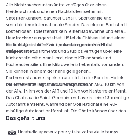
Alle Nichtraucherunterkünfte verfügen über einen
Kleiderschrank und einen Flachbildfernseher mit
Satellitenkanälen, darunter Canal+, Sportkanäle und
verschiedene internationale Sender. Das eigene Bad ist mit
kostenlosen Toilettenartikeln, einer Badewanne und einem
Haartrockner ausgestattet. Hôtel du Château ist mit einer
Klimaanlage in allen Zimmern und im gesamten Hotel
Ein Frühstücksbuffet wird jeden Morgen im Hôtel du
ausgestattet.
Château. Die Apartments und Studios verfügen über eine
Küchenzeile mit einem Herd, einem Kühlschrank und
Küchenutensilien. Eine Mikrowelle ist ebenfalls vorhanden.
Sie können in einem der nahe gelegenen
Partnerrestaurants speisen und sich in der Bar des Hotels
bei einer Partie Tischfußball entspannen.
Die Unterkunft liegt 6 km von der Autobahn A86, 10 km von
der A14, 14 km von der A13 und 10 km von Nanterre entfernt.
Das Château de Saint-Germain-en-Laye ist eine 13-minütige
Autofahrt entfernt, während der Golf National eine 40-
minütige Autofahrt entfernt ist. Die Gäste können über das
Das gefällt uns
WiFi-Netzwerk der Unterkunft kostenlos auf mehr als 5000
internationale Zeitungen und Zeitschriften zugreifen.
Un studio spacieux pour y faire votre vie le temps