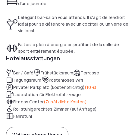
d'une journée.
L'élégant bar-salon vous attends. Il s'agit de l’endroit
idéal pour se détendre avec un cocktail ou un verre de
vin local.
Faites le plein d’énergie en profitant de la salle de
sport entièrement équipée.
Hotelausstattungen
Bar / Café
Frühstücksraum
Terrasse
Tagungsraum
Kostenloses Wifi
Privater Parkplatz (kostenpflichtig)
(
10 €
)
Ladestation für Elektrofahrzeuge
Fitness Center
(
Zusätzliche Kosten
)
Rollstuhlgerechtes Zimmer (auf Anfrage)
Fahrstuhl
Weitere Informationen