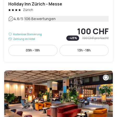
Holiday Inn Zürich - Messe
Zürich
|
4.6
/5
106 Bewertungen
100 CHF
Kostenlose Stornierung
-
48
%
190 CHF
pro Nacht
Zahlung im Hotel
09h - 18h
13h - 18h