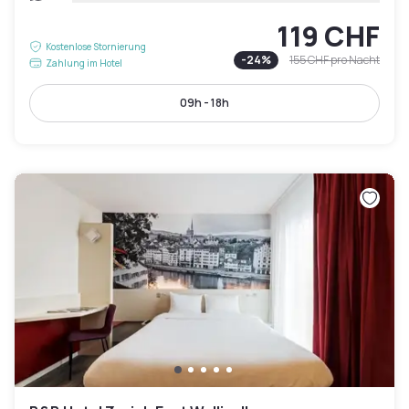
119 CHF
Kostenlose Stornierung
-
24
%
155 CHF
pro Nacht
Zahlung im Hotel
09h - 18h