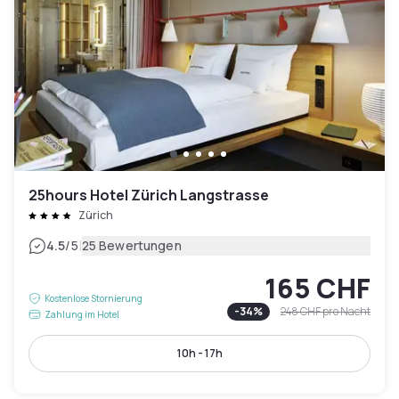
25hours Hotel Zürich Langstrasse
Zürich
|
4.5
/5
25 Bewertungen
165 CHF
Kostenlose Stornierung
-
34
%
248 CHF
pro Nacht
Zahlung im Hotel
10h - 17h