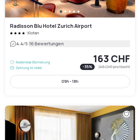
Radisson Blu Hotel Zurich Airport
Kloten
|
4.4
/5
16 Bewertungen
163 CHF
Kostenlose Stornierung
-
35
%
248 CHF
pro Nacht
Zahlung im Hotel
09h - 18h