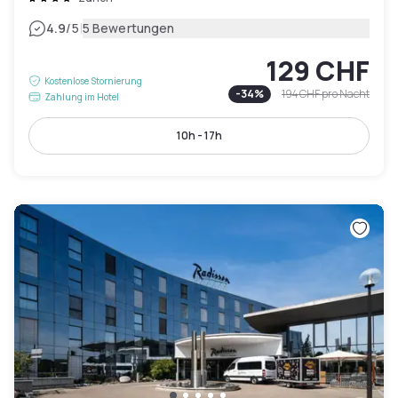
|
4.9
/5
5 Bewertungen
129 CHF
Kostenlose Stornierung
-
34
%
194 CHF
pro Nacht
Zahlung im Hotel
10h - 17h