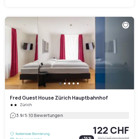
Fred Guest House Zürich Hauptbahnhof
Zürich
|
3.9
/5
10 Bewertungen
122 CHF
Kostenlose Stornierung
-
36
%
190 CHF
pro Nacht