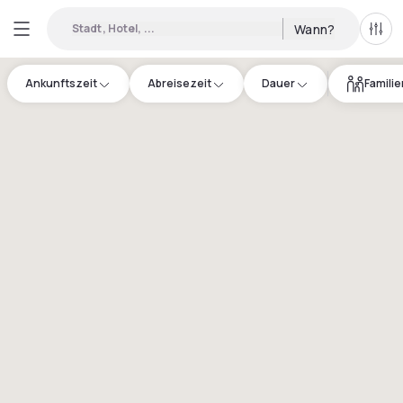
Stadt, Hotel, ...
Wann?
Alle 
Ankunftszeit
Abreisezeit
Dauer
Famili