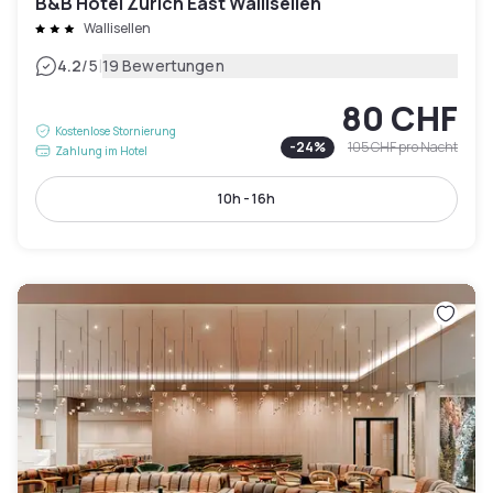
B&B Hotel Zurich East Wallisellen
Wallisellen
|
4.2
/5
19 Bewertungen
80 CHF
Kostenlose Stornierung
-
24
%
105 CHF
pro Nacht
Zahlung im Hotel
10h - 16h