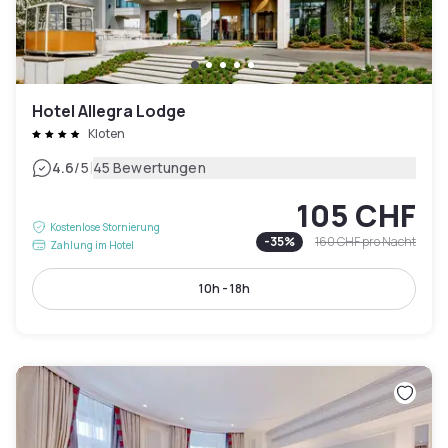
Hotel Allegra Lodge
Kloten
|
4.6
/5
45 Bewertungen
105 CHF
Kostenlose Stornierung
-
35
%
160 CHF
pro Nacht
Zahlung im Hotel
10h - 18h