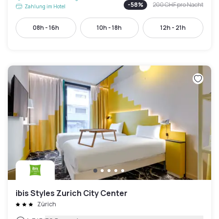
-
58
%
200 CHF
pro Nacht
Zahlung im Hotel
08h - 16h
10h - 18h
12h - 21h
ibis Styles Zurich City Center
Zürich