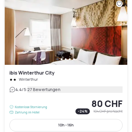
ibis Winterthur City
Winterthur
|
4.4
/5
27 Bewertungen
80 CHF
Kostenlose Stornierung
-
24
%
104 CHF
pro Nacht
Zahlung im Hotel
10h - 16h