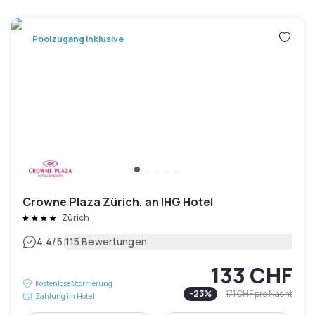
Poolzugang inklusive
Crowne Plaza Zürich, an IHG Hotel
Zürich
|
4.4
/5
115 Bewertungen
133 CHF
Kostenlose Stornierung
-
23
%
171 CHF
pro Nacht
Zahlung im Hotel