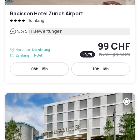
Radisson Hotel Zurich Airport
Rümlang
|
4.3
/5
11 Bewertungen
99 CHF
Kostenlose Stornierung
-
47
%
185 CHF
pro Nacht
Zahlung im Hotel
08h - 15h
10h - 18h