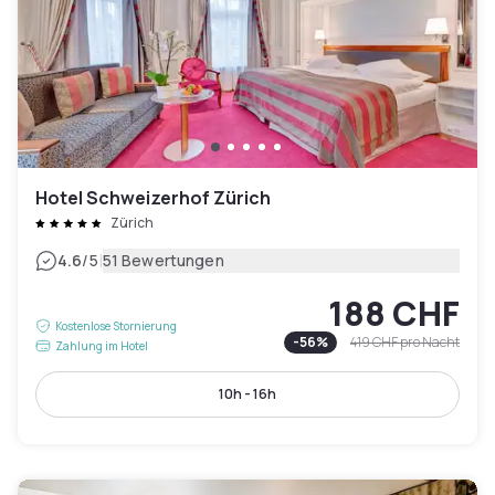
Hotel Schweizerhof Zürich
Zürich
|
4.6
/5
51 Bewertungen
188 CHF
Kostenlose Stornierung
-
56
%
419 CHF
pro Nacht
Zahlung im Hotel
10h - 16h