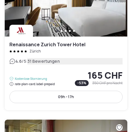
Renaissance Zurich Tower Hotel
Zürich
|
4.6
/5
31 Bewertungen
165 CHF
Kostenlose Stornierung
-
53
%
350 CHF
pro Nacht
rate-plan-card.label-prepaid
09h - 17h