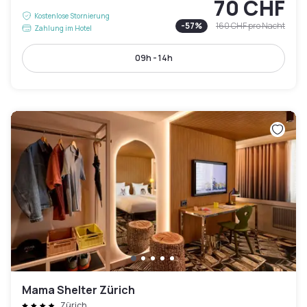
70 CHF
Kostenlose Stornierung
-
57
%
160 CHF
pro Nacht
Zahlung im Hotel
09h - 14h
Mama Shelter Zürich
Zürich