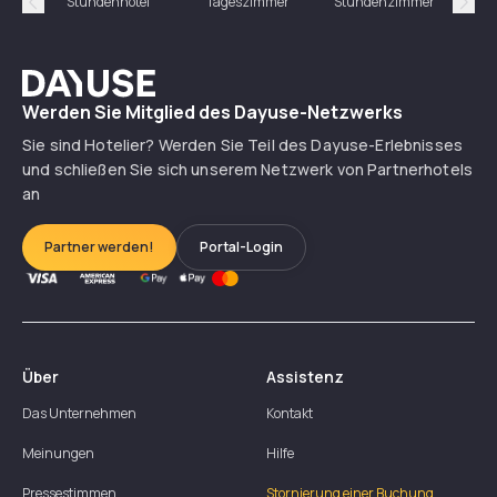
Stundenhotel
Tageszimmer
Stundenzimmer
T
Précédent
Suiv
Dayuse
Werden Sie Mitglied des Dayuse-Netzwerks
Sie sind Hotelier? Werden Sie Teil des Dayuse-Erlebnisses
und schließen Sie sich unserem Netzwerk von Partnerhotels
an
Partner werden!
Portal-Login
Über
Assistenz
Das Unternehmen
Kontakt
Meinungen
Hilfe
Pressestimmen
Stornierung einer Buchung