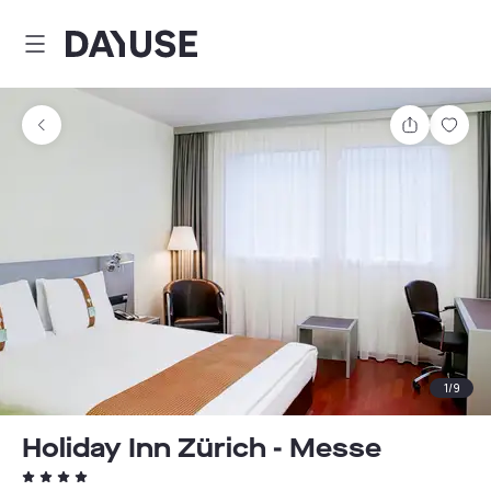
Dayuse
Teilen
Spei
1
/
9
Holiday Inn Zürich - Messe