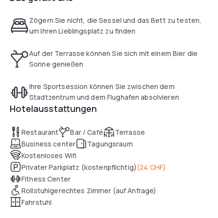
gelangen Sie in nur 15 Minuten zum Flughafen. Die
klimatisierten Zimmer bieten kostenfreien Highspeed-
Zögern Sie nicht, die Sessel und das Bett zu testen,
Internetzugang, WLAN, Kaffee- und Teezubehör, einen
um Ihren Lieblingsplatz zu finden
Flachbild-TV und einen großen Schreibtisch mit einem
ergonomischen bequemen Sessel. Verweilen Sie im
Auf der Terrasse können Sie sich mit einem Bier die
modernen Ambiente der Brasserie Bits & Bites oder auf der
Sonne genießen
sonnigen Außenterrasse und gönnen Sie sich Ihren
Lieblingsdrink oder einen kleinen Snack in der Bar. Eine
Ihre Sportsession können Sie zwischen dem
Internetstation steht in der Lobby kostenfrei zur Verfügung.
Stadtzentrum und dem Flughafen absolvieren
Den Fitnessraum des Holiday Inn Zürich Messe nutzen Sie
Hotelausstattungen
ebenfalls ohne Aufpreis.
Restaurant
Bar / Café
Terrasse
Business center
Tagungsraum
Kostenloses Wifi
Privater Parkplatz (kostenpflichtig)
(
24 CHF
)
Fitness Center
Rollstuhlgerechtes Zimmer (auf Anfrage)
Fahrstuhl