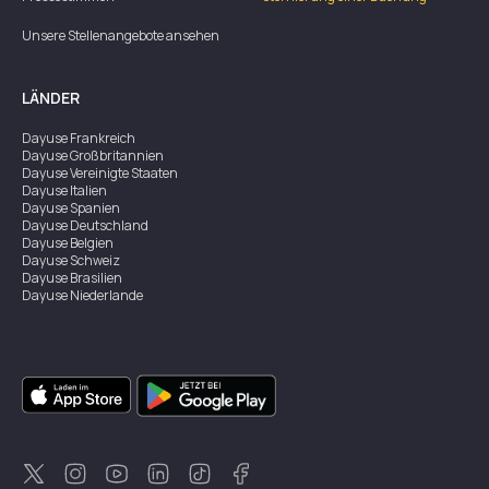
Unsere Stellenangebote ansehen
LÄNDER
Dayuse
Frankreich
Dayuse
Großbritannien
Dayuse
Vereinigte Staaten
Dayuse
Italien
Dayuse
Spanien
Dayuse
Deutschland
Dayuse
Belgien
Dayuse
Schweiz
Dayuse
Brasilien
Dayuse
Niederlande
Dayuse
Österreich
Dayuse
Australien
Dayuse
Irland
Dayuse
Hongkong
Dayuse
Kanada
Dayuse
Singapur
Dayuse
Zweden
Dayuse
Thailand
Dayuse
Portugal
Dayuse
Korea
Dayuse
Neuseeland