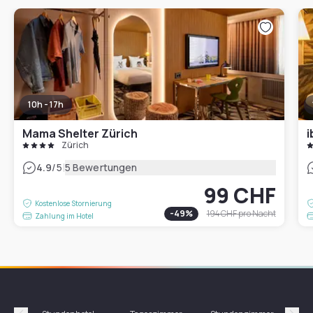
10h - 17h
Mama Shelter Zürich
i
Zürich
|
4.9
/5
5 Bewertungen
99 CHF
Kostenlose Stornierung
-
49
%
194 CHF
pro Nacht
Zahlung im Hotel