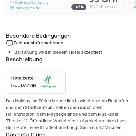
Kostenlose Stornierung
-
49
%
194 CHF
pro Nacht
Zahlung im Hotel
Besondere Bedingungen
Zahlungsinformationen
Barzahlung wird in diesem Hotel akzeptiert
Beschreibung
Hotelkette:
HOLIDAY INN
Das Holiday Inn Zürich Messe liegt zwischen dem Flughafen
und dem Stadtzentrum, neben dem berühmten
Hallenstadion, dem Messegelände und dem Musiksaal
Theater 11. Öffentliche Verkehrsmittel verkehren direkt vor
dem Hotel, eine Straßenbahn bringt Sie in nur 17 Minuten
Das gefällt uns
direkt in die Innenstadt und mit einer anderen Linie