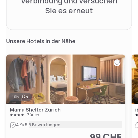
Verbindung und versuchen
Sie es erneut
Unsere Hotels in der Nähe
10h - 17h
Mama Shelter Zürich
i
Zürich
|
4.9
/5
5 Bewertungen
99 CHF