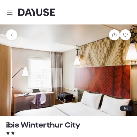
Dayuse
Teilen
Spei
1
/
6
ibis Winterthur City