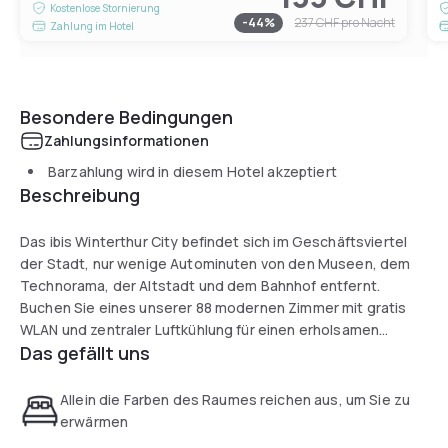
Kostenlose Stornierung
-
44
%
237 CHF
pro Nacht
Zahlung im Hotel
Besondere Bedingungen
Zahlungsinformationen
Barzahlung wird in diesem Hotel akzeptiert
Beschreibung
Das ibis Winterthur City befindet sich im Geschäftsviertel
der Stadt, nur wenige Autominuten von den Museen, dem
Technorama, der Altstadt und dem Bahnhof entfernt.
Buchen Sie eines unserer 88 modernen Zimmer mit gratis
WLAN und zentraler Luftkühlung für einen erholsamen
Das gefällt uns
Schlaf.Wir bieten einen 24-St-Bar & Essensservice und
Frühstücksbuffet. Entspannen Sie und genießen Sie die
Sonne auf unserer Terrasse. Mieten Sie unseren
Allein die Farben des Raumes reichen aus, um Sie zu
Tagungsraum für Ihren privaten oder beruflichen Anlass.
erwärmen
Bgrzt, kostenpfl. Parkplätze