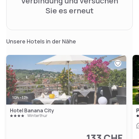
Verbindung und versuchen
Sie es erneut
Unsere Hotels in der Nähe
10h - 17h
Hotel Banana City
P
Winterthur
133 CHF