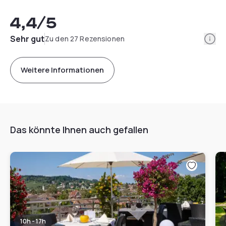
4,4
/5
Info
Sehr gut
Zu den 27 Rezensionen
Weitere Informationen
Das könnte Ihnen auch gefallen
10h - 17h