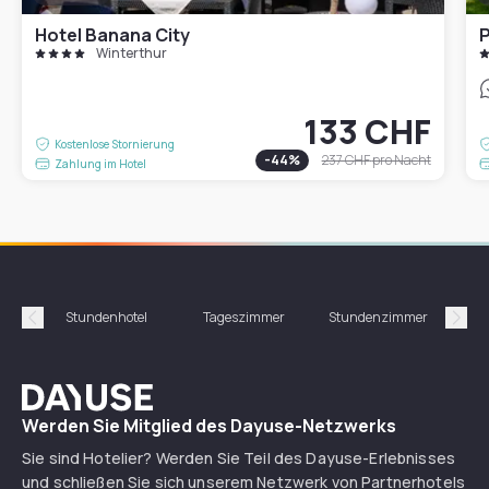
Hotel Banana City
P
Winterthur
133 CHF
Kostenlose Stornierung
-
44
%
237 CHF
pro Nacht
Zahlung im Hotel
Stundenhotel
Tageszimmer
Stundenzimmer
T
Précédent
Suiv
Dayuse
Werden Sie Mitglied des Dayuse-Netzwerks
Sie sind Hotelier? Werden Sie Teil des Dayuse-Erlebnisses
und schließen Sie sich unserem Netzwerk von Partnerhotels