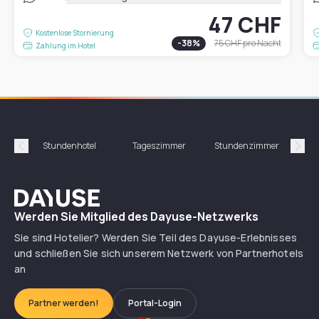
47 CHF
Kostenlose Stornierung
-
38
%
75 CHF
pro Nacht
Zahlung im Hotel
Stundenhotel
Tageszimmer
Stundenzimmer
T
Précédent
Suiv
Dayuse
Werden Sie Mitglied des Dayuse-Netzwerks
Sie sind Hotelier? Werden Sie Teil des Dayuse-Erlebnisses
und schließen Sie sich unserem Netzwerk von Partnerhotels
an
Partner werden!
Portal-Login