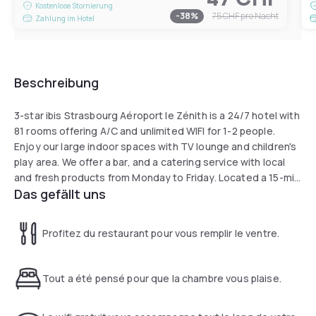
Kostenlose Stornierung
-
38
%
75 CHF
pro Nacht
Zahlung im Hotel
Beschreibung
3-star ibis Strasbourg Aéroport le Zénith is a 24/7 hotel with
81 rooms offering A/C and unlimited WIFI for 1-2 people.
Enjoy our large indoor spaces with TV lounge and children's
play area. We offer a bar, and a catering service with local
and fresh products from Monday to Friday. Located a 15-min
Das gefällt uns
drive from Zenith Strasbourg and Strasbourg Airport, and a
2-min walk from the L1 bus line to Strasbourg.
Profitez du restaurant pour vous remplir le ventre.
Tout a été pensé pour que la chambre vous plaise.