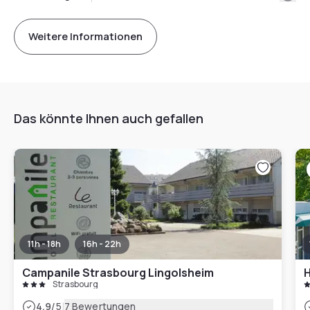
Weitere Informationen
Das könnte Ihnen auch gefallen
11h - 18h
16h - 22h
Campanile Strasbourg Lingolsheim
H
Strasbourg
|
4.9
/5
7 Bewertungen