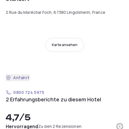
2 Rue du Maréchal Foch, 67380 Lingolsheim, France
Karte ansehen
Anfahrt
0800 724 5975
2 Erfahrungsberichte zu diesem Hotel
4,7
/5
Info
Hervorragend
Zu den 2 Rezensionen