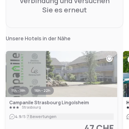
Verbindung und versuchen
Sie es erneut
Unsere Hotels in der Nähe
11h - 18h
16h - 22h
Campanile Strasbourg Lingolsheim
H
Strasbourg
|
4.9
/5
7 Bewertungen
47 CHF