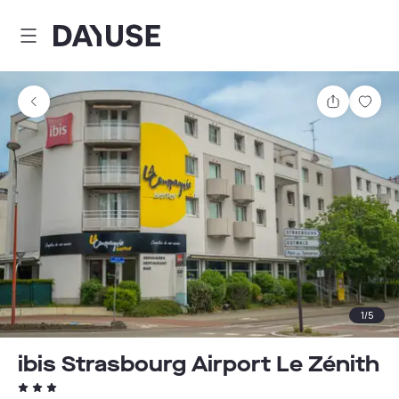
Dayuse
Teilen
Spei
1
/
5
ibis Strasbourg Airport Le Zénith