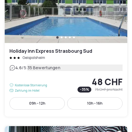
Holiday Inn Express Strasbourg Sud
Geispolsheim
|
4.6
/5
35 Bewertungen
48 CHF
Kostenlose Stornierung
-
35
%
75 CHF
pro Nacht
Zahlung im Hotel
09h - 12h
10h - 16h