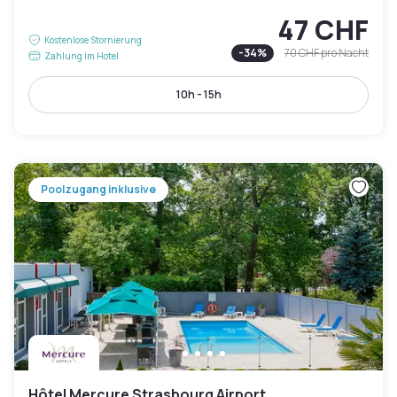
47 CHF
Kostenlose Stornierung
-
34
%
70 CHF
pro Nacht
Zahlung im Hotel
10h - 15h
Poolzugang inklusive
Hôtel Mercure Strasbourg Airport