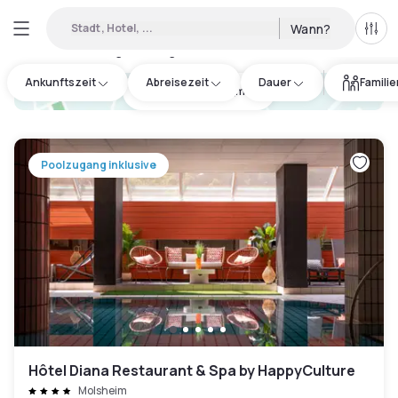
Stadt, Hotel, ...
Wann?
Alle 
Verfügbare Tageshotels in Bas-Rhin
:
8
Ankunftszeit
Abreisezeit
Dauer
Famili
hotel.cta.view_map
Poolzugang inklusive
Hôtel Diana Restaurant & Spa by HappyCulture
Molsheim