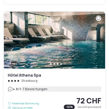
Hôtel Athena Spa
Strasbourg
|
4.8
/5
7 Bewertungen
72 CHF
Kostenlose Stornierung
-
51
%
144 CHF
pro Nacht
Zahlung im Hotel