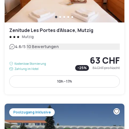
Zenitude Les Portes d'Alsace, Mutzig
Mutzig
|
4.6
/5
10 Bewertungen
63 CHF
Kostenlose Stornierung
-
25
%
84 CHF
pro Nacht
Zahlung im Hotel
10h - 17h
Poolzugang inklusive