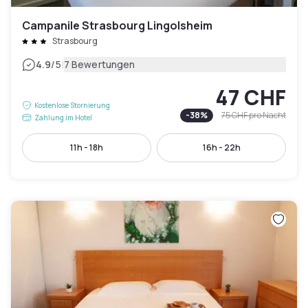
Campanile Strasbourg Lingolsheim
Strasbourg
|
4.9
/5
7 Bewertungen
47 CHF
Kostenlose Stornierung
-
38
%
75 CHF
pro Nacht
Zahlung im Hotel
11h - 18h
16h - 22h