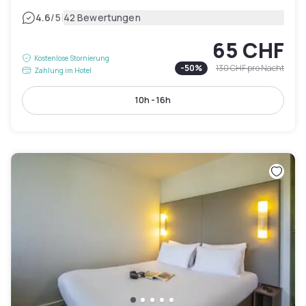
|
4.6
/5
42 Bewertungen
65 CHF
Kostenlose Stornierung
-
50
%
130 CHF
pro Nacht
Zahlung im Hotel
10h - 16h