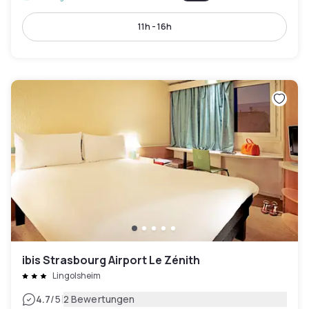
11h - 16h
ibis Strasbourg Airport Le Zénith
Lingolsheim
|
4.7
/5
2 Bewertungen