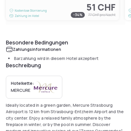
51 CHF
Kostenlose Stornierung
-
34
%
77 CHF
pro Nacht
Zahlung im Hotel
Besondere Bedingungen
Zahlungsinformationen
Barzahlung wird in diesem Hotel akzeptiert
Beschreibung
Hotelkette:
MERCURE
Ideally located in a green garden, Mercure Strasbourg
Aéroport is 12 km from Strasbourg-Entzheim Airport and the
city center. Enjoy a relaxed family atmosphere by the
fireplace in winter, or by the pool in summer. Discover
modern and innovative cuisine at our "Terres Gourmandes"