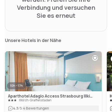
Verbindung und versuchen
Sie es erneut
Unsere Hotels in der Nähe
10h - 17h
Aparthotel Adagio Access Strasbourg Illkirch
H
Illkirch-Graffenstaden
|
4.3
/5
4 Bewertungen