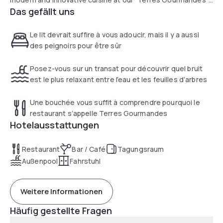
Das gefällt uns
restaurant. Our meeting rooms can seat up to 180 people.
You can also enjoy free WiFi and the fitness room
Le lit devrait suffire à vous adoucir, mais il y a aussi
des peignoirs pour être sûr
Posez-vous sur un transat pour découvrir quel bruit
est le plus relaxant entre l’eau et les feuilles d’arbres
Une bouchée vous suffit à comprendre pourquoi le
restaurant s’appelle Terres Gourmandes
Hotelausstattungen
Restaurant
Bar / Café
Tagungsraum
Außenpool
Fahrstuhl
Weitere Informationen
Häufig gestellte Fragen