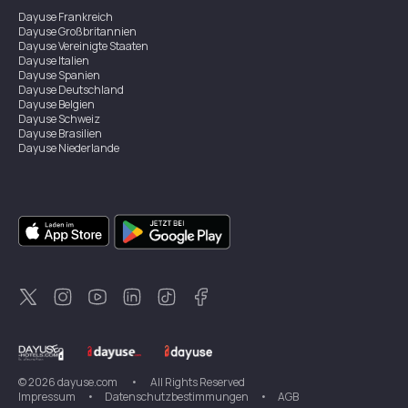
Dayuse
Frankreich
Dayuse
Großbritannien
Dayuse
Vereinigte Staaten
Dayuse
Italien
Dayuse
Spanien
Dayuse
Deutschland
Dayuse
Belgien
Dayuse
Schweiz
Dayuse
Brasilien
Dayuse
Niederlande
Dayuse
Österreich
Dayuse
Australien
Dayuse
Irland
Dayuse
Hongkong
Dayuse
Kanada
Dayuse
Singapur
Dayuse
Zweden
Dayuse
Thailand
Dayuse
Portugal
Dayuse
Korea
Dayuse
Neuseeland
Dayuse
Türkei
©
2026
dayuse.com
•
All Rights Reserved
Impressum
•
Datenschutzbestimmungen
•
AGB