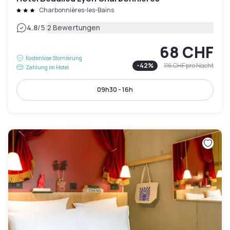
Charbonnières-les-Bains
|
4.8
/5
2 Bewertungen
68 CHF
Kostenlose Stornierung
-
42
%
116 CHF
pro Nacht
Zahlung im Hotel
09h30 - 16h