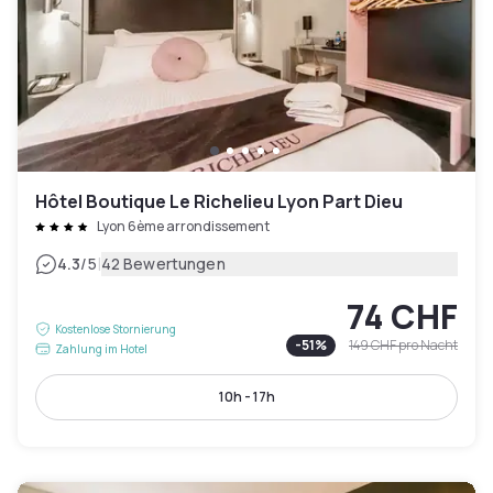
Hôtel Boutique Le Richelieu Lyon Part Dieu
Lyon 6ème arrondissement
|
4.3
/5
42 Bewertungen
74 CHF
Kostenlose Stornierung
-
51
%
149 CHF
pro Nacht
Zahlung im Hotel
10h - 17h