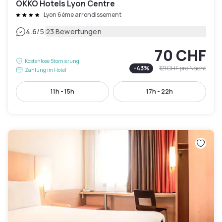
OKKO Hotels Lyon Centre
Lyon 6ème arrondissement
|
4.6
/5
23 Bewertungen
70 CHF
Kostenlose Stornierung
-
43
%
121 CHF
pro Nacht
Zahlung im Hotel
11h - 15h
17h - 22h