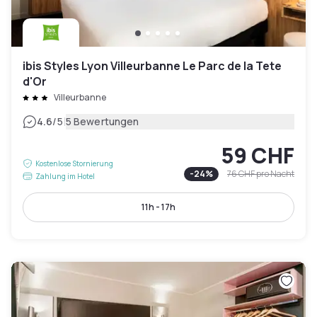
ibis Styles Lyon Villeurbanne Le Parc de la Tete
d'Or
Villeurbanne
|
4.6
/5
5 Bewertungen
59 CHF
Kostenlose Stornierung
-
24
%
76 CHF
pro Nacht
Zahlung im Hotel
11h - 17h