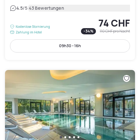
|
4.5
/5
43 Bewertungen
74 CHF
Kostenlose Stornierung
-
34
%
110 CHF
pro Nacht
Zahlung im Hotel
09h30 - 16h