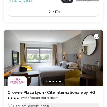
-
34
%
133 CHF
pro Nacht
Zahlung im Hotel
10h - 17h
Crowne Plaza Lyon - Cité Internationale by IHG
Lyon 6ème arrondissement
|
4.4
/5
52 Bewertungen