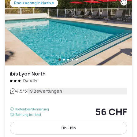
Poolzugang inklusive
ibis Lyon North
Dardilly
|
4.5
/5
19 Bewertungen
56 CHF
Kostenlose Stornierung
Zahlung im Hotel
11h - 15h