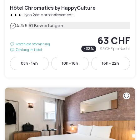
Hôtel Chromatics by HappyCulture
Lyon 2ème arrondissement
|
4.3
/5
51 Bewertungen
63 CHF
Kostenlose Stornierung
-
32
%
93 CHF
pro Nacht
Zahlung im Hotel
08h - 14h
10h - 16h
16h - 22h