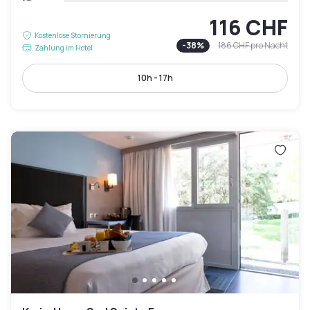
116 CHF
Kostenlose Stornierung
-
38
%
186 CHF
pro Nacht
Zahlung im Hotel
10h - 17h