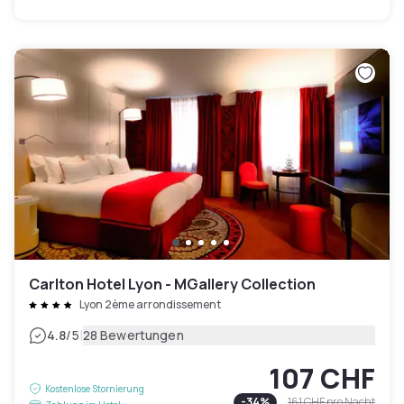
Carlton Hotel Lyon - MGallery Collection
Lyon 2ème arrondissement
|
4.8
/5
28 Bewertungen
107 CHF
Kostenlose Stornierung
-
34
%
161 CHF
pro Nacht