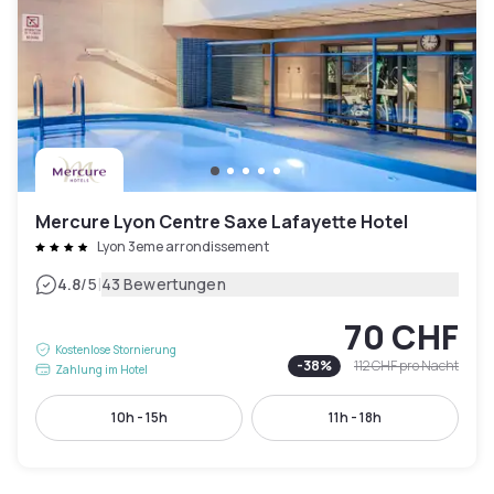
Mercure Lyon Centre Saxe Lafayette Hotel
Lyon 3eme arrondissement
|
4.8
/5
43 Bewertungen
70 CHF
Kostenlose Stornierung
-
38
%
112 CHF
pro Nacht
Zahlung im Hotel
10h - 15h
11h - 18h