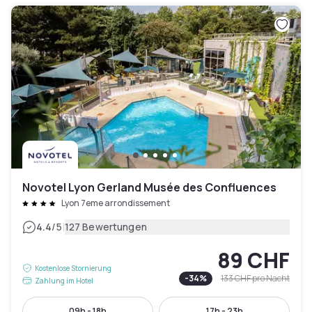
Novotel Lyon Gerland Musée des Confluences
Lyon 7eme arrondissement
|
4.4
/5
127 Bewertungen
89 CHF
Kostenlose Stornierung
-
34
%
133 CHF
pro Nacht
Zahlung im Hotel
09h - 18h
17h - 23h