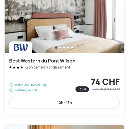
Best Western du Pont Wilson
Lyon 3eme arrondissement
74 CHF
Kostenlose Stornierung
-
35
%
112 CHF
pro Nacht
Zahlung im Hotel
10h - 15h