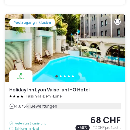
Poolzugang inklusive
Holiday Inn Lyon Vaise, an IHG Hotel
Tassin-la-Demi-Lune
|
4.6
/5
4 Bewertungen
68 CHF
Kostenlose Stornierung
-
40
%
112 CHF
pro Nacht
Zahlung im Hotel