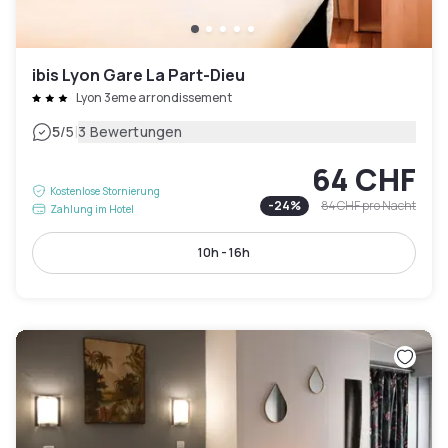
ibis Lyon Gare La Part-Dieu
Lyon 3eme arrondissement
|
5
/5
3 Bewertungen
64 CHF
Kostenlose Stornierung
-
24
%
84 CHF
pro Nacht
Zahlung im Hotel
10h - 16h