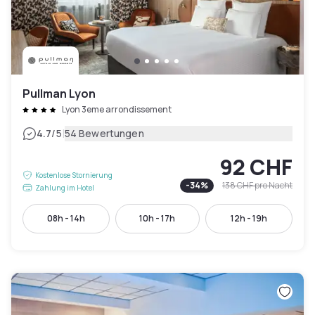
Pullman Lyon
Lyon 3eme arrondissement
|
4.7
/5
54 Bewertungen
92 CHF
Kostenlose Stornierung
-
34
%
138 CHF
pro Nacht
Zahlung im Hotel
08h - 14h
10h - 17h
12h - 19h