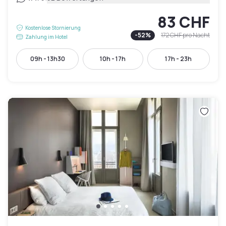
83 CHF
Kostenlose Stornierung
-
52
%
172 CHF
pro Nacht
Zahlung im Hotel
09h - 13h30
10h - 17h
17h - 23h