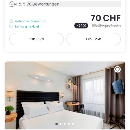
|
4.5
/5
70 Bewertungen
70 CHF
Kostenlose Stornierung
-
34
%
105 CHF
pro Nacht
Zahlung im Hotel
10h - 17h
17h - 23h