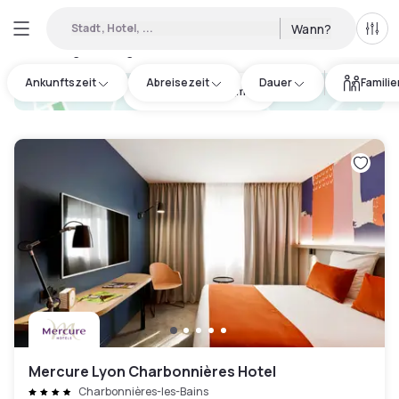
Stadt, Hotel, ...
Wann?
Alle 
Verfügbare Tageshotels in Saint-Pierre-la-Palud
:
49
Ankunftszeit
Abreisezeit
Dauer
Famili
hotel.cta.view_map
Mercure Lyon Charbonnières Hotel
Charbonnières-les-Bains