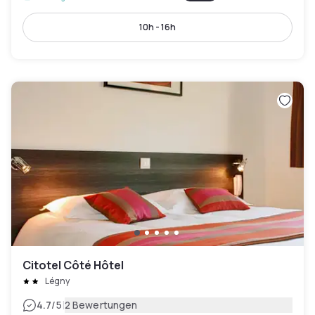
10h - 16h
Citotel Côté Hôtel
Légny
|
4.7
/5
2 Bewertungen