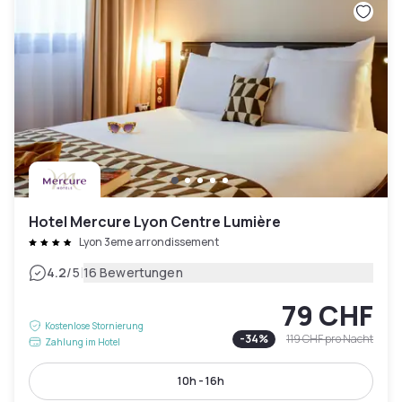
Hotel Mercure Lyon Centre Lumière
Lyon 3eme arrondissement
|
4.2
/5
16 Bewertungen
79 CHF
Kostenlose Stornierung
-
34
%
119 CHF
pro Nacht
Zahlung im Hotel
10h - 16h