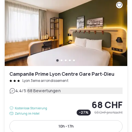
Campanile Prime Lyon Centre Gare Part-Dieu
Lyon 3eme arrondissement
|
4.4
/5
68 Bewertungen
68 CHF
Kostenlose Stornierung
-
27
%
93 CHF
pro Nacht
Zahlung im Hotel
10h - 17h