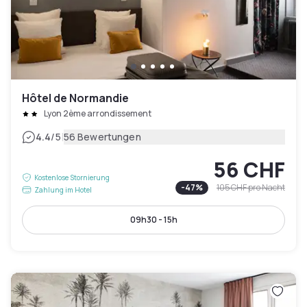
Hôtel de Normandie
Lyon 2ème arrondissement
|
4.4
/5
56 Bewertungen
56 CHF
Kostenlose Stornierung
-
47
%
105 CHF
pro Nacht
Zahlung im Hotel
09h30 - 15h