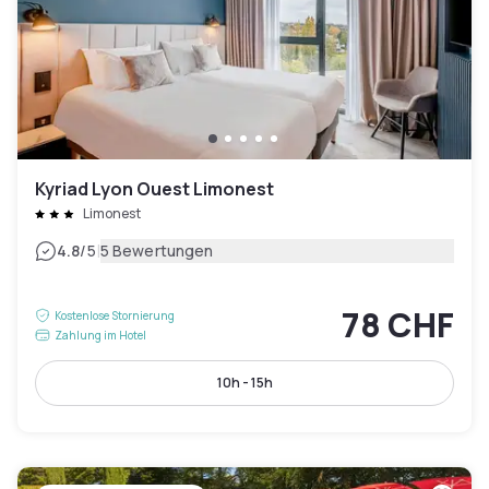
Kyriad Lyon Ouest Limonest
Limonest
|
4.8
/5
5 Bewertungen
78 CHF
Kostenlose Stornierung
Zahlung im Hotel
10h - 15h