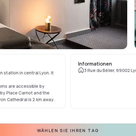
Informationen
3 Rue du Bélier, 69002 Ly
 station in central Lyon. It
ooms are accessible by
arby Place Carnot and the
yon Cathedral is 2 km away.
WÄHLEN SIE IHREN TAG