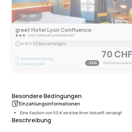
12h - 20h
greet Hotel Lyon Confluence
Lyon 2ème arrondissement
|
4.5
/5
33 Bewertungen
70 CH
Kostenlose Stornierung
-
34
%
105 CHF
pro Nach
Zahlung im Hotel
Besondere Bedingungen
Einzahlungsinformationen
Eine Kaution von
50 €
wird bei Ihrer Ankunft verlangt
Beschreibung