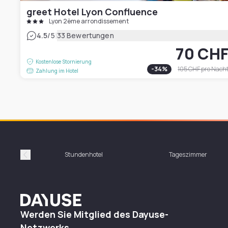
greet Hotel Lyon Confluence
Lyon 2ème arrondissement
|
4.5
/5
33 Bewertungen
70 CH
Kostenlose Stornierung
-
34
%
105 CHF
pro Nach
Zahlung im Hotel
Stundenhotel
Tageszimmer
Précédent
Dayuse
Werden Sie Mitglied des Dayuse-
Netzwerks