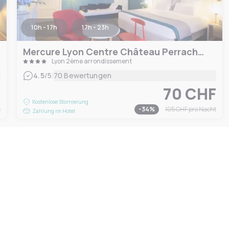
10h - 17h
17h - 23h
Mercure Lyon Centre Château Perrache hotel
Lyon 2ème arrondissement
|
4.5
/5
70 Bewertungen
F
70 CHF
Kostenlose Stornierung
t
-
34
%
105 CHF
pro Nacht
Zahlung im Hotel