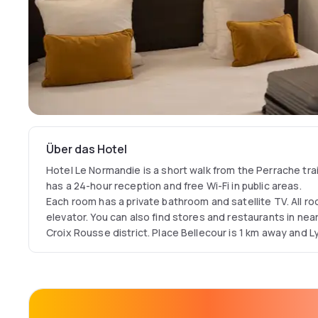
Über das Hotel
Hotel Le Normandie is a short walk from the Perrache train
has a 24-hour reception and free Wi-Fi in public areas.
Each room has a private bathroom and satellite TV. All r
elevator. You can also find stores and restaurants in ne
Croix Rousse district. Place Bellecour is 1 km away and L