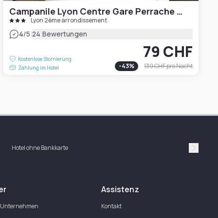
Campanile Lyon Centre Gare Perrache Confluence
Lyon 2ème arrondissement
|
4
/5
24 Bewertungen
79 CHF
Kostenlose Stornierung
-
43
%
139 CHF
pro Nacht
Zahlung im Hotel
Hotel ohne Bankkarte
Suivan
er
Assistenz
 Unternehmen
Kontakt