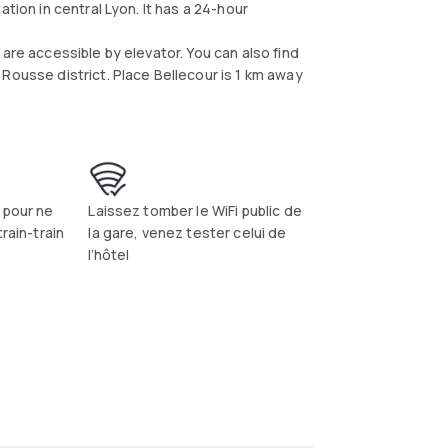
tion in central Lyon. It has a 24-hour
are accessible by elevator. You can also find
Rousse district. Place Bellecour is 1 km away
 pour ne
Laissez tomber le WiFi public de
train-train
la gare, venez tester celui de
l’hôtel