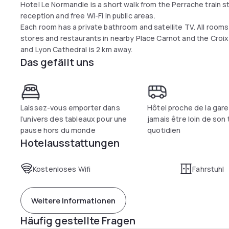
Hotel Le Normandie is a short walk from the Perrache train sta
reception and free Wi-Fi in public areas.
Each room has a private bathroom and satellite TV. All rooms 
stores and restaurants in nearby Place Carnot and the Croix 
and Lyon Cathedral is 2 km away.
Das gefällt uns
Laissez-vous emporter dans
Hôtel proche de la gare
l’univers des tableaux pour une
jamais être loin de son 
pause hors du monde
quotidien
Hotelausstattungen
Kostenloses Wifi
Fahrstuhl
Weitere Informationen
Häufig gestellte Fragen