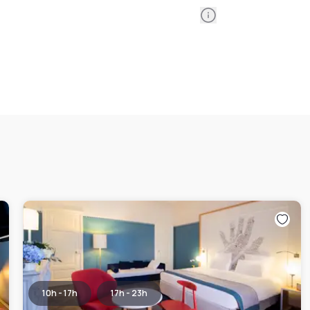
Information
10h - 17h
17h - 23h