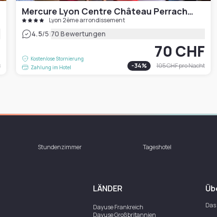
Mercure Lyon Centre Château Perrache hotel
Lyon 2ème arrondissement
|
4.5
/5
70 Bewertungen
F
70 CHF
Kostenlose Stornierung
t
-
34
%
105 CHF
pro Nacht
Zahlung im Hotel
Stundenzimmer
Tageshotel
LÄNDER
Üb
Das
Dayuse
Frankreich
Dayuse
Großbritannien