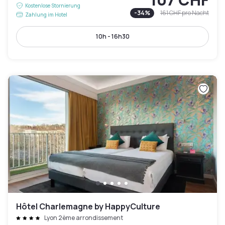
Kostenlose Stornierung
-
34
%
161 CHF
pro Nacht
Zahlung im Hotel
10h - 16h30
Hôtel Charlemagne by HappyCulture
Lyon 2ème arrondissement