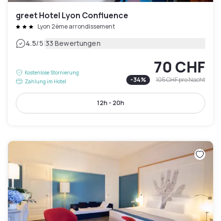
greet Hotel Lyon Confluence
Lyon 2ème arrondissement
|
4.5
/5
33 Bewertungen
70 CHF
Kostenlose Stornierung
-
34
%
105 CHF
pro Nacht
Zahlung im Hotel
12h - 20h