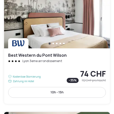
Best Western du Pont Wilson
Lyon 3eme arrondissement
74 CHF
Kostenlose Stornierung
-
35
%
112 CHF
pro Nacht
Zahlung im Hotel
10h - 15h