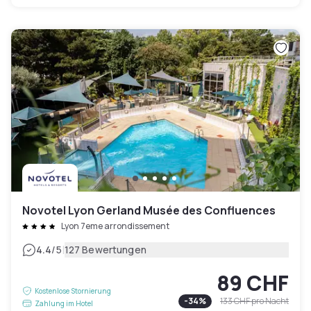
Novotel Lyon Gerland Musée des Confluences
Lyon 7eme arrondissement
|
4.4
/5
127 Bewertungen
89 CHF
Kostenlose Stornierung
-
34
%
133 CHF
pro Nacht
Zahlung im Hotel