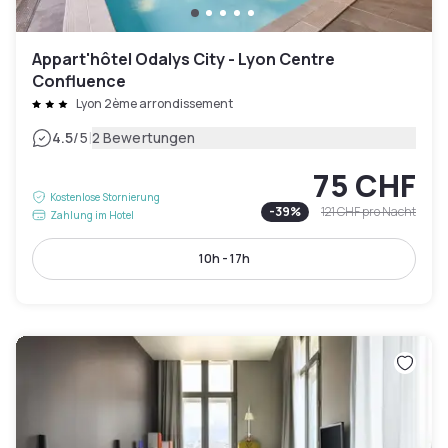
Appart'hôtel Odalys City - Lyon Centre
Confluence
Lyon 2ème arrondissement
|
4.5
/5
2 Bewertungen
75 CHF
Kostenlose Stornierung
-
39
%
121 CHF
pro Nacht
Zahlung im Hotel
10h - 17h