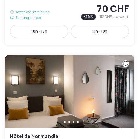
70 CHF
Kostenlose Stornierung
-
38
%
112 CHF
pro Nacht
Zahlung im Hotel
10h - 15h
11h - 18h
Hôtel de Normandie