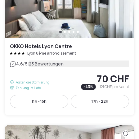
OKKO Hotels Lyon Centre
Lyon 6ème arrondissement
|
4.6
/5
23 Bewertungen
70 CHF
Kostenlose Stornierung
-
43
%
121 CHF
pro Nacht
Zahlung im Hotel
11h - 15h
17h - 22h