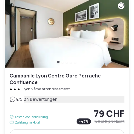
Campanile Lyon Centre Gare Perrache
Confluence
Lyon 2ème arrondissement
|
4
/5
24 Bewertungen
79 CHF
Kostenlose Stornierung
-
43
%
139 CHF
pro Nacht
Zahlung im Hotel