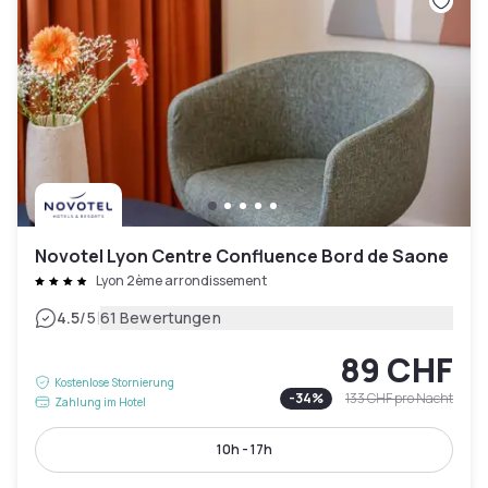
Novotel Lyon Centre Confluence Bord de Saone
Lyon 2ème arrondissement
|
4.5
/5
61 Bewertungen
89 CHF
Kostenlose Stornierung
-
34
%
133 CHF
pro Nacht
Zahlung im Hotel
10h - 17h