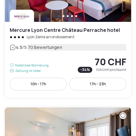
Mercure Lyon Centre Château Perrache hotel
Lyon 2ème arrondissement
|
4.5
/5
70 Bewertungen
70 CHF
Kostenlose Stornierung
-
34
%
105 CHF
pro Nacht
Zahlung im Hotel
10h - 17h
17h - 23h