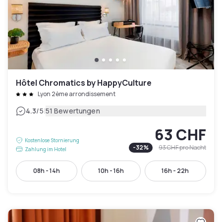
Hôtel Chromatics by HappyCulture
Lyon 2ème arrondissement
|
4.3
/5
51 Bewertungen
63 CHF
Kostenlose Stornierung
-
32
%
93 CHF
pro Nacht
Zahlung im Hotel
08h - 14h
10h - 16h
16h - 22h