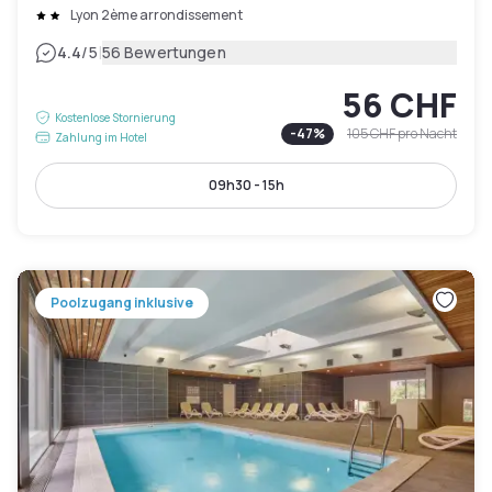
Lyon 2ème arrondissement
|
4.4
/5
56 Bewertungen
56 CHF
Kostenlose Stornierung
-
47
%
105 CHF
pro Nacht
Zahlung im Hotel
09h30 - 15h
Poolzugang inklusive