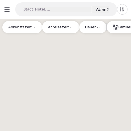
Stadt, Hotel, ...
Wann?
Alle 
Ankunftszeit
Abreisezeit
Dauer
Famili