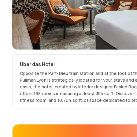
Über das Hotel
Opposite the Part-Dieu train station and at the foot of 
Pullman Lyon is strategically located for your stays and
oasis, the hotel, created by interior designer Fabien Roq
offers 168 rooms measuring at least 355 sq.ft. Discover t
fitness room, and 10,764 sq.ft. of space dedicated to pr
events. Step through the doors of the Pullman Lyon and
amid the bustling city.