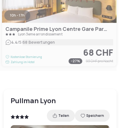
10h - 17h
Campanile Prime Lyon Centre Gare Part-Dieu
Lyon 3eme arrondissement
|
4.4
/5
68 Bewertungen
68 CHF
Kostenlose Stornierung
-
27
%
93 CHF
pro Nacht
Zahlung im Hotel
Pullman Lyon
Teilen
Speichern