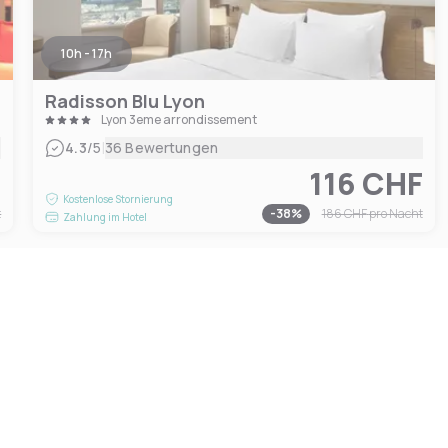
10h - 17h
Radisson Blu Lyon
Lyon 3eme arrondissement
|
4.3
/5
36 Bewertungen
F
116 CHF
Kostenlose Stornierung
t
-
38
%
186 CHF
pro Nacht
Zahlung im Hotel