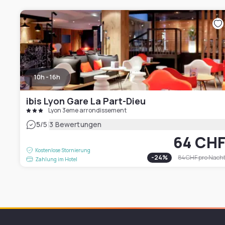
10h - 16h
ibis Lyon Gare La Part-Dieu
Lyon 3eme arrondissement
|
5
/5
3 Bewertungen
64 CH
Kostenlose Stornierung
-
24
%
84 CHF
pro Nach
Zahlung im Hotel