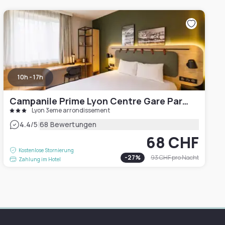
10h - 17h
Campanile Prime Lyon Centre Gare Part-Dieu
Lyon 3eme arrondissement
|
4.4
/5
68 Bewertungen
68 CHF
Kostenlose Stornierung
-
27
%
93 CHF
pro Nacht
Zahlung im Hotel