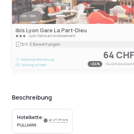
10h - 16h
ibis Lyon Gare La Part-Dieu
Lyon 3eme arrondissement
|
5
/5
3 Bewertungen
64 CH
Kostenlose Stornierung
-
24
%
84 CHF
pro Nach
Zahlung im Hotel
Beschreibung
Hotelkette:
PULLMAN