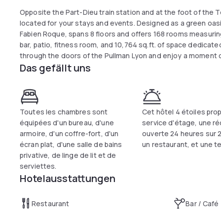
Opposite the Part-Dieu train station and at the foot of the T
located for your stays and events. Designed as a green oasis
Fabien Roque, spans 8 floors and offers 168 rooms measuring 
bar, patio, fitness room, and 10,764 sq.ft. of space dedicate
through the doors of the Pullman Lyon and enjoy a moment of
Das gefällt uns
Toutes les chambres sont
Cet hôtel 4 étoiles pro
équipées d'un bureau, d'une
service d'étage, une r
armoire, d'un coffre-fort, d'un
ouverte 24 heures sur 2
écran plat, d'une salle de bains
un restaurant, et une t
privative, de linge de lit et de
serviettes.
Hotelausstattungen
Restaurant
Bar / Café