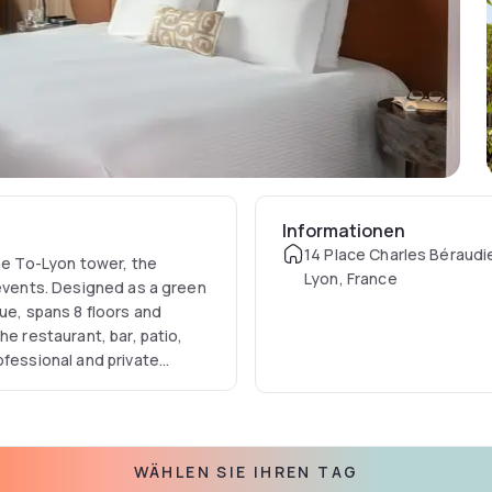
Informationen
14 Place Charles Béraudi
the To-Lyon tower, the
Lyon, France
 events. Designed as a green
ue, spans 8 floors and
he restaurant, bar, patio,
ofessional and private
 enjoy a moment of calm
WÄHLEN SIE IHREN TAG