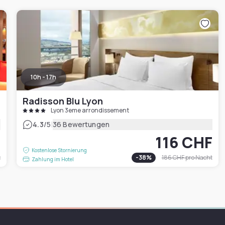
10h - 17h
Radisson Blu Lyon
Lyon 3eme arrondissement
|
4.3
/5
36 Bewertungen
F
116 CHF
Kostenlose Stornierung
t
-
38
%
186 CHF
pro Nacht
Zahlung im Hotel