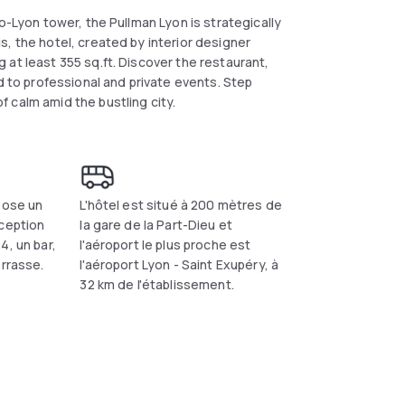
o-Lyon tower, the Pullman Lyon is strategically
, the hotel, created by interior designer
at least 355 sq.ft. Discover the restaurant,
d to professional and private events. Step
 calm amid the bustling city.
pose un
L'hôtel est situé à 200 mètres de
éception
la gare de la Part-Dieu et
4, un bar,
l'aéroport le plus proche est
errasse.
l'aéroport Lyon - Saint Exupéry, à
32 km de l'établissement.