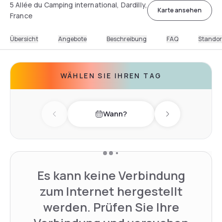
5 Allée du Camping international, Dardilly,
Karte ansehen
France
Übersicht
Angebote
Beschreibung
FAQ
Standor
WÄHLEN SIE IHREN TAG
Wann?
Previous day
Next day
Es kann keine Verbindung
zum Internet hergestellt
werden. Prüfen Sie Ihre