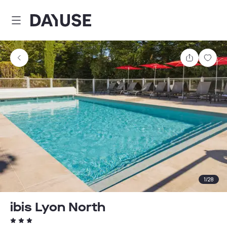
Dayuse
Teilen
Spei
1
/
28
ibis Lyon North