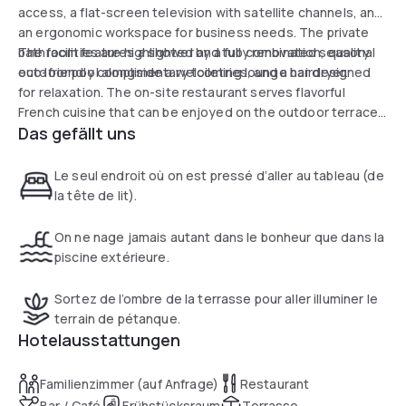
access, a flat-screen television with satellite channels, and
an ergonomic workspace for business needs. The private
bathroom features a shower and tub combination, quality
The facilities are highlighted by a fully renovated seasonal
eco-friendly complimentary toiletries, and a hairdryer.
outdoor pool alongside a welcoming lounge bar designed
for relaxation. The on-site restaurant serves flavorful
French cuisine that can be enjoyed on the outdoor terrace
Das gefällt uns
during warm weather. Featuring a 24-hour business center
and secure, complimentary private parking, the hotel
guarantees a perfectly comprehensive daytime experience.
Le seul endroit où on est pressé d’aller au tableau (de
la tête de lit).
On ne nage jamais autant dans le bonheur que dans la
piscine extérieure.
Sortez de l’ombre de la terrasse pour aller illuminer le
terrain de pétanque.
Hotelausstattungen
Familienzimmer (auf Anfrage)
Restaurant
Bar / Café
Frühstücksraum
Terrasse