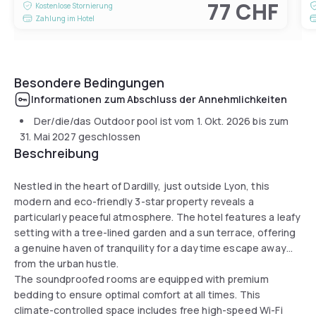
77 CHF
Kostenlose Stornierung
Zahlung im Hotel
Besondere Bedingungen
Informationen zum Abschluss der Annehmlichkeiten
Der/die/das Outdoor pool ist vom
1. Okt. 2026
bis zum
31. Mai 2027
geschlossen
Beschreibung
Nestled in the heart of Dardilly, just outside Lyon, this
modern and eco-friendly 3-star property reveals a
particularly peaceful atmosphere. The hotel features a leafy
setting with a tree-lined garden and a sun terrace, offering
a genuine haven of tranquility for a daytime escape away
from the urban hustle.
The soundproofed rooms are equipped with premium
bedding to ensure optimal comfort at all times. This
climate-controlled space includes free high-speed Wi-Fi