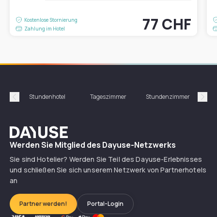
77 CHF
Kostenlose Stornierung
Zahlung im Hotel
Stundenhotel
Tageszimmer
Stundenzimmer
T
Précédent
Suiv
Dayuse
Werden Sie Mitglied des Dayuse-Netzwerks
Sie sind Hotelier? Werden Sie Teil des Dayuse-Erlebnisses
und schließen Sie sich unserem Netzwerk von Partnerhotels
an
Partner werden!
Portal-Login