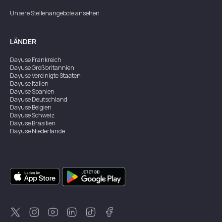
Unsere Stellenangebote ansehen
LÄNDER
Dayuse
Frankreich
Dayuse
Großbritannien
Dayuse
Vereinigte Staaten
Dayuse
Italien
Dayuse
Spanien
Dayuse
Deutschland
Dayuse
Belgien
Dayuse
Schweiz
Dayuse
Brasilien
Dayuse
Niederlande
Dayuse
Österreich
Dayuse
Australien
Dayuse
Irland
Dayuse
Hongkong
Dayuse
Kanada
Dayuse
Singapur
Dayuse
Zweden
Dayuse
Thailand
Dayuse
Portugal
Dayuse
Korea
Dayuse
Neuseeland