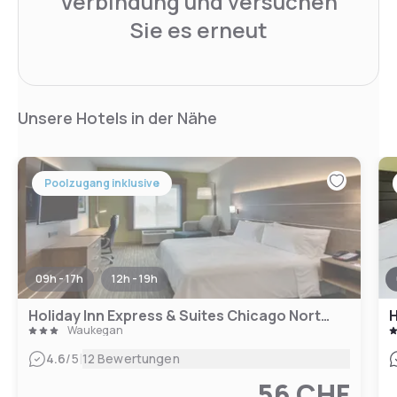
Verbindung und versuchen
Sie es erneut
Unsere Hotels in der Nähe
Poolzugang inklusive
09h - 17h
12h - 19h
Holiday Inn Express & Suites Chicago North-Waukegan-Gurnee
Waukegan
|
4.6
/5
12 Bewertungen
56 CHF