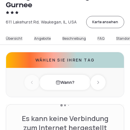
Gurnee
611 Lakehurst Rd, Waukegan, IL, USA
Karte ansehen
Übersicht
Angebote
Beschreibung
FAQ
Standor
WÄHLEN SIE IHREN TAG
Wann?
Previous day
Next day
Es kann keine Verbindung
zum Internet hergestellt