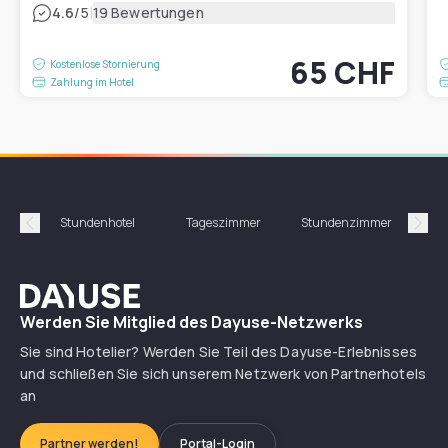
|
4.6
/5
19 Bewertungen
65 CHF
Kostenlose Stornierung
Zahlung im Hotel
Stundenhotel
Tageszimmer
Stundenzimmer
T
Précédent
Suiv
Dayuse
Werden Sie Mitglied des Dayuse-Netzwerks
Sie sind Hotelier? Werden Sie Teil des Dayuse-Erlebnisses
und schließen Sie sich unserem Netzwerk von Partnerhotels
an
Partner werden!
Portal-Login