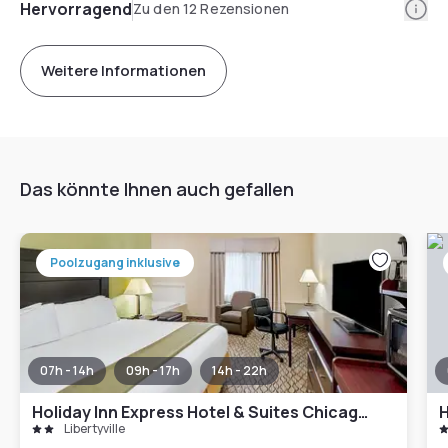
Info
Hervorragend
Zu den 12 Rezensionen
Weitere Informationen
Das könnte Ihnen auch gefallen
Poolzugang inklusive
07h - 14h
09h - 17h
14h - 22h
Holiday Inn Express Hotel & Suites Chicago-Libertyville
Libertyville