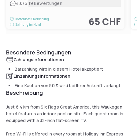
|
4.6
/5
19 Bewertungen
65 CHF
Kostenlose Stornierung
Zahlung im Hotel
Besondere Bedingungen
Zahlungsinformationen
Barzahlung wird in diesem Hotel akzeptiert
Einzahlungsinformationen
Eine Kaution von
50 $
wird bei Ihrer Ankunft verlangt
Beschreibung
Just 6.4 km from Six Flags Great America, this Waukegan
hotel features an indoor pool on site. Each guest room is
equipped with a 32-inch flat-screen TV.
Free Wi-Fi is offered in every room at Holiday Inn Express