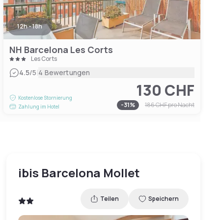
12h - 18h
NH Barcelona Les Corts
Les Corts
|
4.5
/5
4 Bewertungen
130 CHF
Kostenlose Stornierung
-
31
%
186 CHF
pro Nacht
Zahlung im Hotel
ibis Barcelona Mollet
Teilen
Speichern