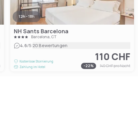
12h - 18h
NH Sants Barcelona
Barcelona, CT
|
4.6
/5
20 Bewertungen
F
110 CHF
Kostenlose Stornierung
t
-
22
%
140 CHF
pro Nacht
Zahlung im Hotel