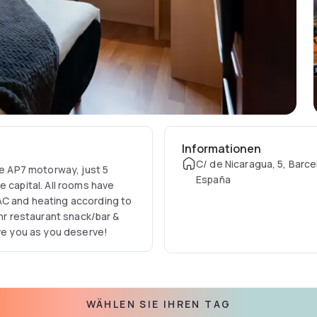
Informationen
C/ de Nicaragua, 5, Barce
he AP7 motorway, just 5
España
e capital. All rooms have
AC and heating according to
4hr restaurant snack/bar &
rve you as you deserve!
WÄHLEN SIE IHREN TAG