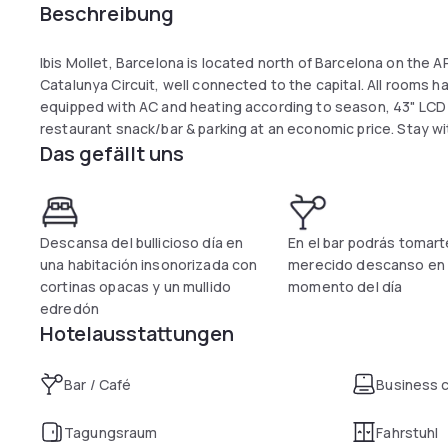
Beschreibung
Ibis Mollet, Barcelona is located north of Barcelona on the 
Catalunya Circuit, well connected to the capital. All rooms 
equipped with AC and heating according to season, 43" LCD TV
restaurant snack/bar & parking at an economic price. Stay wi
Das gefällt uns
Descansa del bullicioso día en
En el bar podrás tomart
una habitación insonorizada con
merecido descanso en 
cortinas opacas y un mullido
momento del día
edredón
Hotelausstattungen
Bar / Café
Business 
Tagungsraum
Fahrstuhl