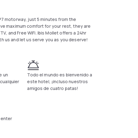
AP7 motorway, just 5 minutes from the
have maximum comfort for your rest, they are
, and Free WiFi. Ibis Mollet offers a 24hr
th us and let us serve you as you deserve!
e un
Todo el mundo es bienvenido a
cualquier
este hotel, ¡incluso nuestros
amigos de cuatro patas!
center