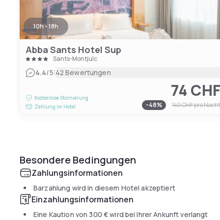
10h - 18h
Abba Sants Hotel Sup
Sants-Montjuïc
|
4.4
/5
42 Bewertungen
74 CH
Kostenlose Stornierung
-
48
%
140 CHF
pro Nach
Zahlung im Hotel
Besondere Bedingungen
Zahlungsinformationen
Barzahlung wird in diesem Hotel akzeptiert
Einzahlungsinformationen
Eine Kaution von
300 €
wird bei Ihrer Ankunft verlangt