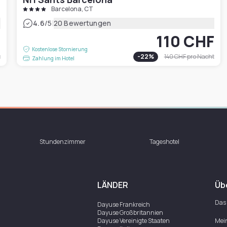
Barcelona, CT
|
4.6
/5
20 Bewertungen
F
110 CHF
Kostenlose Stornierung
t
-
22
%
140 CHF
pro Nacht
Zahlung im Hotel
Stundenzimmer
Tageshotel
LÄNDER
Üb
Das
Dayuse
Frankreich
Dayuse
Großbritannien
Dayuse
Vereinigte Staaten
Mei