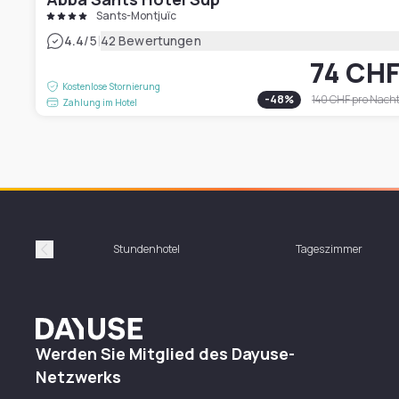
Sants-Montjuïc
|
4.4
/5
42 Bewertungen
74 CH
Kostenlose Stornierung
-
48
%
140 CHF
pro Nach
Zahlung im Hotel
Stundenhotel
Tageszimmer
Précédent
Dayuse
Werden Sie Mitglied des Dayuse-
Netzwerks