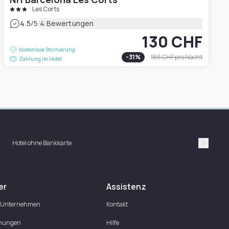
Les Corts
|
4.5
/5
4 Bewertungen
130 CHF
Kostenlose Stornierung
-
31
%
186 CHF
pro Nacht
Zahlung im Hotel
Hotel ohne Bankkarte
Suivan
er
Assistenz
 Unternehmen
Kontakt
nungen
Hilfe