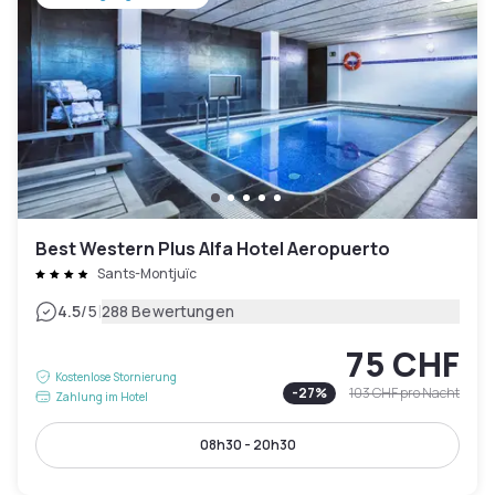
Best Western Plus Alfa Hotel Aeropuerto
Sants-Montjuïc
|
4.5
/5
288 Bewertungen
75 CHF
Kostenlose Stornierung
-
27
%
103 CHF
pro Nacht
Zahlung im Hotel
08h30 - 20h30