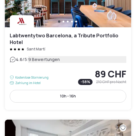
Labtwentytwo Barcelona, a Tribute Portfolio
Hotel
Sant Martí
|
4.6
/5
9 Bewertungen
89 CHF
Kostenlose Stornierung
-
58
%
210 CHF
pro Nacht
Zahlung im Hotel
10h - 16h