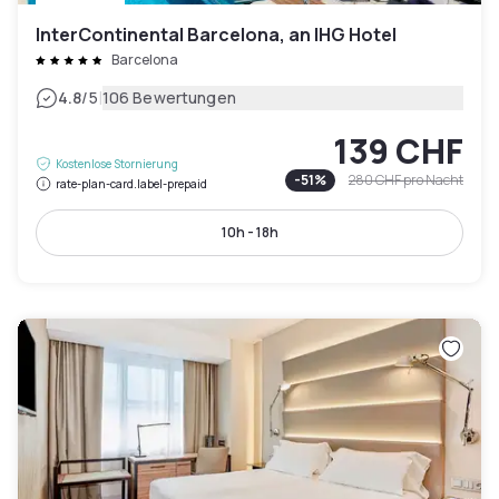
InterContinental Barcelona, an IHG Hotel
Barcelona
|
4.8
/5
106 Bewertungen
139 CHF
Kostenlose Stornierung
-
51
%
280 CHF
pro Nacht
rate-plan-card.label-prepaid
10h - 18h