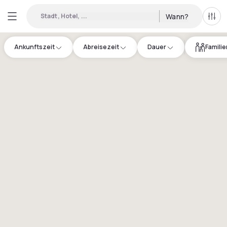
Stadt, Hotel, ...
Wann?
Alle 
Ankunftszeit
Abreisezeit
Dauer
Famili