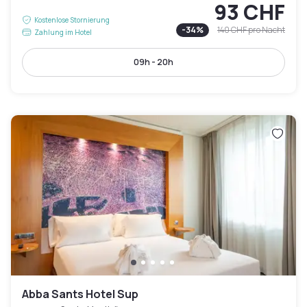
93 CHF
Kostenlose Stornierung
-
34
%
140 CHF
pro Nacht
Zahlung im Hotel
09h - 20h
Abba Sants Hotel Sup