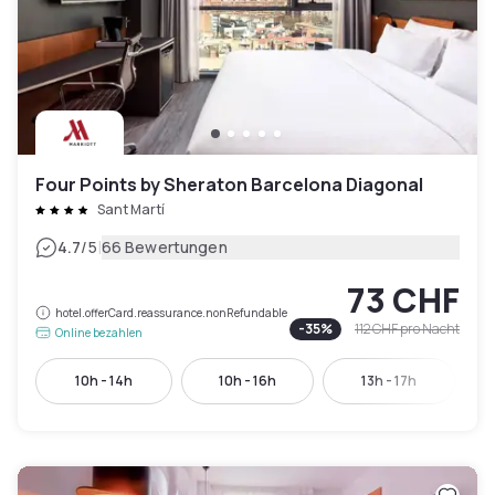
Four Points by Sheraton Barcelona Diagonal
Sant Martí
|
4.7
/5
66 Bewertungen
73 CHF
hotel.offerCard.reassurance.nonRefundable
-
35
%
112 CHF
pro Nacht
Online bezahlen
10h - 14h
10h - 16h
13h - 17h