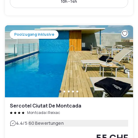
10h - 14h
Poolzugang inklusive
Sercotel Ciutat De Montcada
Montcada i Reixac
|
4.4
/5
60 Bewertungen
55 CHF