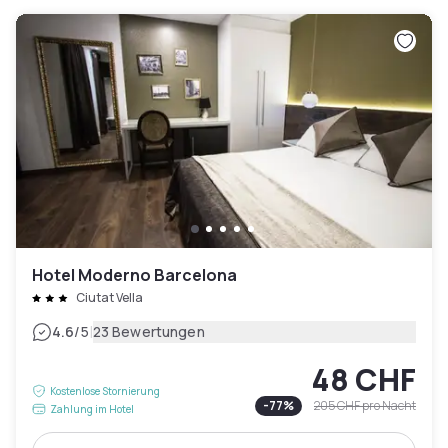
Hotel Moderno Barcelona
Ciutat Vella
|
4.6
/5
23 Bewertungen
48 CHF
Kostenlose Stornierung
-
77
%
205 CHF
pro Nacht
Zahlung im Hotel