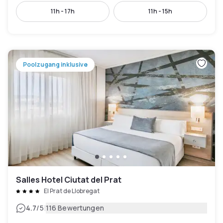
11h - 17h
11h - 15h
Poolzugang inklusive
Salles Hotel Ciutat del Prat
El Prat de Llobregat
|
4.7
/5
116 Bewertungen