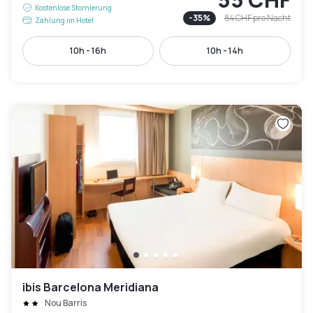
Kostenlose Stornierung
-
35
%
84 CHF
pro Nacht
Zahlung im Hotel
10h - 16h
10h - 14h
ibis Barcelona Meridiana
Nou Barris