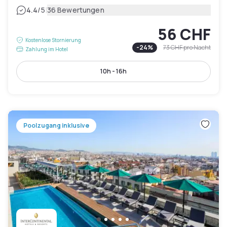
|
4.4
/5
36 Bewertungen
56 CHF
Kostenlose Stornierung
-
24
%
73 CHF
pro Nacht
Zahlung im Hotel
10h - 16h
Poolzugang inklusive