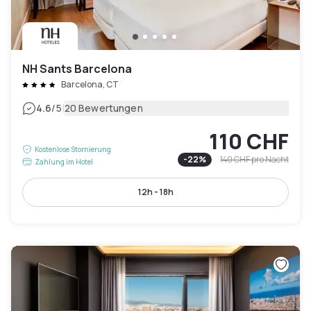
NH Sants Barcelona
Barcelona, CT
|
4.6
/5
20 Bewertungen
110 CHF
Kostenlose Stornierung
-
22
%
140 CHF
pro Nacht
Zahlung im Hotel
12h - 18h