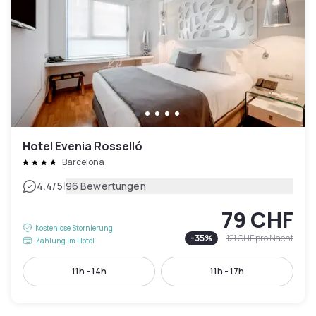
Hotel Evenia Rosselló
Barcelona
|
4.4
/5
96 Bewertungen
79 CHF
Kostenlose Stornierung
-
35
%
121 CHF
pro Nacht
Zahlung im Hotel
11h - 14h
11h - 17h