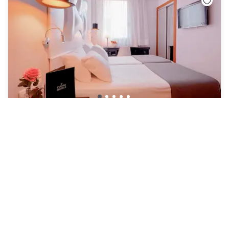
Hotel Evenia Rocafort
L'Eixample
|
4.5
/5
64 Bewertungen
75 CHF
Kostenlose Stornierung
Zahlung im Hotel
11h - 16h