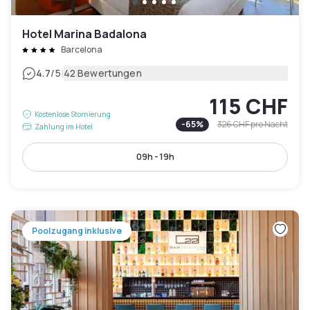
Hotel Marina Badalona
Barcelona
|
4.7
/5
42 Bewertungen
115 CHF
Kostenlose Stornierung
-
65
%
326 CHF
pro Nacht
Zahlung im Hotel
09h - 19h
Poolzugang inklusive