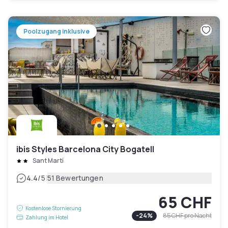
Poolzugang inklusive
ibis Styles Barcelona City Bogatell
Sant Martí
|
4.4
/5
51 Bewertungen
65 CHF
Kostenlose Stornierung
-
24
%
85 CHF
pro Nacht
Zahlung im Hotel