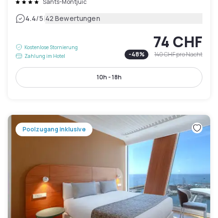
Sants-Montjuïc
|
4.4
/5
42 Bewertungen
74 CHF
Kostenlose Stornierung
-
48
%
140 CHF
pro Nacht
Zahlung im Hotel
10h - 18h
Poolzugang inklusive