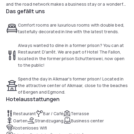
and the road network makes a business stay or a wonderful
Das gefällt uns
weekend away very pleasant. With facilities such as a
fitness center, an extensive breakfast buffet and a bicycle
rental option, The Fallon Hotel Alkmaar guarantees a
Comfort rooms are luxurious rooms with double bed,
relaxing stay. The hotel features fantastic cuisine. In
tastefully decorated in line with the latest trends.
restaurant D'arrêt the most surprising dishes are prepared.
Book an unforgettable experience behind bars here.
Always wanted to dine in a former prison? You can at
Restaurant D'arrêt. We are part of Hotel The Fallon,
located in the former prison Schutterswei, now open
to the public!
Spend the day in Alkmaar's former prison! Located in
the attractive center of Alkmaar, close to the beaches
of Bergen and Egmond.
Hotelausstattungen
Restaurant
Bar / Café
Terrasse
Garten
Strandzugang
Business center
Kostenloses Wifi