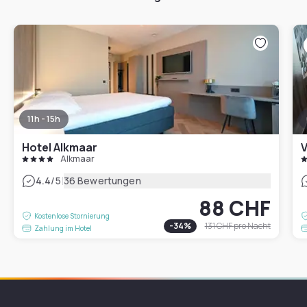
11h - 15h
Hotel Alkmaar
V
Alkmaar
|
4.4
/5
36 Bewertungen
88 CHF
Kostenlose Stornierung
-
34
%
131 CHF
pro Nacht
Zahlung im Hotel