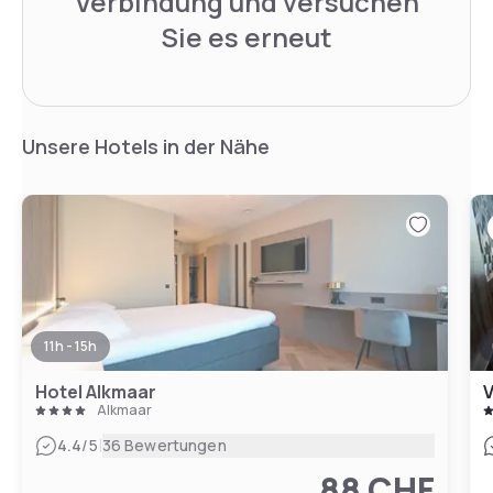
Verbindung und versuchen
Sie es erneut
Unsere Hotels in der Nähe
11h - 15h
Hotel Alkmaar
V
Alkmaar
|
4.4
/5
36 Bewertungen
88 CHF