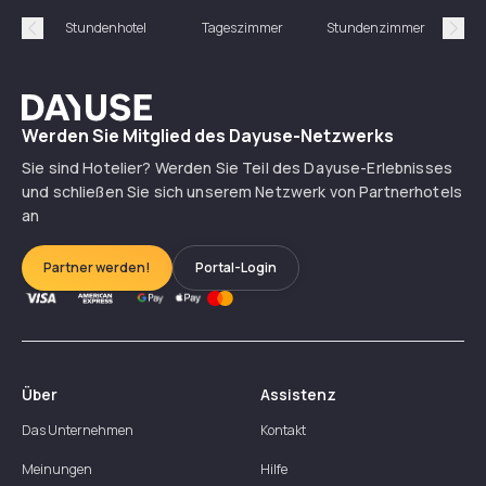
Stundenhotel
Tageszimmer
Stundenzimmer
T
Précédent
Suiv
Dayuse
Werden Sie Mitglied des Dayuse-Netzwerks
Sie sind Hotelier? Werden Sie Teil des Dayuse-Erlebnisses
und schließen Sie sich unserem Netzwerk von Partnerhotels
an
Partner werden!
Portal-Login
Über
Assistenz
Das Unternehmen
Kontakt
Meinungen
Hilfe