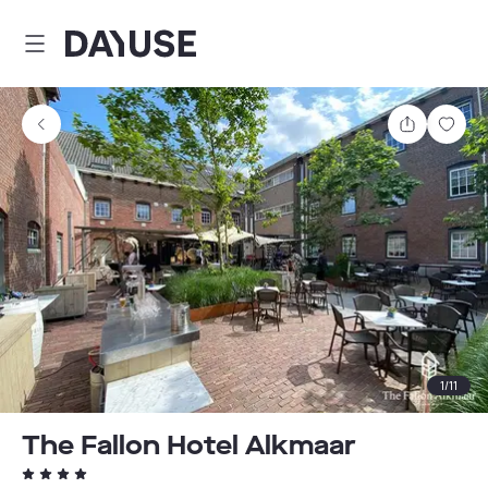
Dayuse
Teilen
Spei
1
/
11
The Fallon Hotel Alkmaar