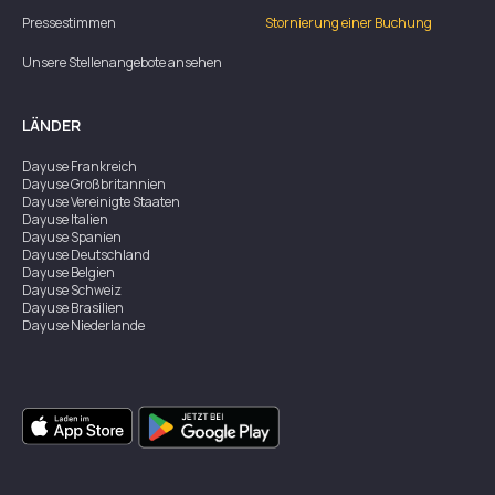
Pressestimmen
Stornierung einer Buchung
Unsere Stellenangebote ansehen
LÄNDER
Dayuse
Frankreich
Dayuse
Großbritannien
Dayuse
Vereinigte Staaten
Dayuse
Italien
Dayuse
Spanien
Dayuse
Deutschland
Dayuse
Belgien
Dayuse
Schweiz
Dayuse
Brasilien
Dayuse
Niederlande
Dayuse
Österreich
Dayuse
Australien
Dayuse
Irland
Dayuse
Hongkong
Dayuse
Kanada
Dayuse
Singapur
Dayuse
Zweden
Dayuse
Thailand
Dayuse
Portugal