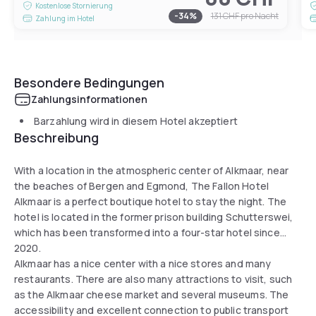
Kostenlose Stornierung
-
34
%
131 CHF
pro Nacht
Zahlung im Hotel
Besondere Bedingungen
Zahlungsinformationen
Barzahlung wird in diesem Hotel akzeptiert
Beschreibung
With a location in the atmospheric center of Alkmaar, near
the beaches of Bergen and Egmond, The Fallon Hotel
Alkmaar is a perfect boutique hotel to stay the night. The
hotel is located in the former prison building Schutterswei,
which has been transformed into a four-star hotel since
2020.
Alkmaar has a nice center with a nice stores and many
restaurants. There are also many attractions to visit, such
as the Alkmaar cheese market and several museums. The
accessibility and excellent connection to public transport