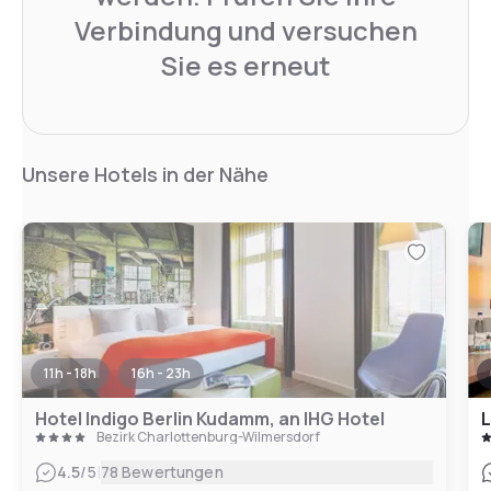
Verbindung und versuchen
Sie es erneut
Unsere Hotels in der Nähe
11h - 18h
16h - 23h
Hotel Indigo Berlin Kudamm, an IHG Hotel
L
Bezirk Charlottenburg-Wilmersdorf
|
4.5
/5
78 Bewertungen