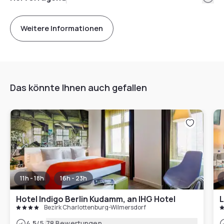
Weitere Informationen
Das könnte Ihnen auch gefallen
11h - 18h
16h - 23h
Hotel Indigo Berlin Kudamm, an IHG Hotel
L
Bezirk Charlottenburg-Wilmersdorf
|
4.5
/5
78 Bewertungen