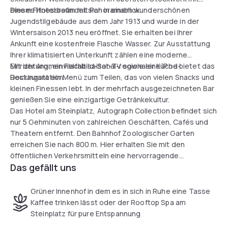
einem Fitnessraum mit Panoramablick.
Dieses Hotel befindet sich in einem wunderschönen
Jugendstilgebäude aus dem Jahr 1913 und wurde in der
Wintersaison 2013 neu eröffnet. Sie erhalten bei Ihrer
Ankunft eine kostenfreie Flasche Wasser. Zur Ausstattung
Ihrer klimatisierten Unterkunft zählen eine moderne
Einrichtung, ein Flachbild-Sat-TV sowie eine iPod-
Mit der Aromenvielfalt saisonal-regionaler Küche bietet das
Dockingstation.
Restaurant ein Menü zum Teilen, das von vielen Snacks und
kleinen Finessen lebt. In der mehrfach ausgezeichneten Bar
genießen Sie eine einzigartige Getränkekultur.
Das Hotel am Steinplatz, Autograph Collection befindet sich
nur 5 Gehminuten von zahlreichen Geschäften, Cafés und
Theatern entfernt. Den Bahnhof Zoologischer Garten
erreichen Sie nach 800 m. Hier erhalten Sie mit den
öffentlichen Verkehrsmitteln eine hervorragende
Das gefällt uns
Verkehrsanbindung in alle Stadtteile Berlins.
Grüner Innenhof in dem es in sich in Ruhe eine Tasse
Kaffee trinken lässt oder der Rooftop Spa am
Steinplatz für pure Entspannung