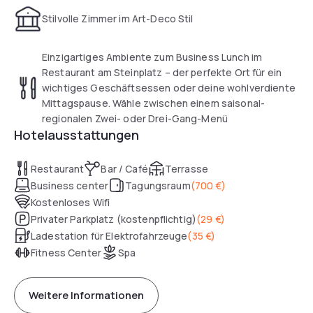
Stilvolle Zimmer im Art-Deco Stil
Einzigartiges Ambiente zum Business Lunch im
Restaurant am Steinplatz – der perfekte Ort für ein
wichtiges Geschäftsessen oder deine wohlverdiente
Mittagspause. Wähle zwischen einem saisonal-
regionalen Zwei- oder Drei-Gang-Menü
Hotelausstattungen
Restaurant
Bar / Café
Terrasse
Business center
Tagungsraum
(
700 €
)
Kostenloses Wifi
Privater Parkplatz (kostenpflichtig)
(
29 €
)
Ladestation für Elektrofahrzeuge
(
35 €
)
Fitness Center
Spa
Weitere Informationen