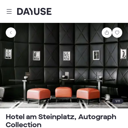
Dayuse
Teilen
Spei
1
/
11
Hotel am Steinplatz, Autograph
Collection