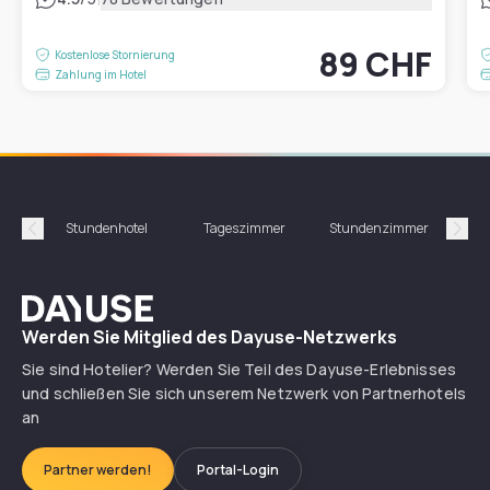
89 CHF
Kostenlose Stornierung
Zahlung im Hotel
Stundenhotel
Tageszimmer
Stundenzimmer
T
Précédent
Suiv
Dayuse
Werden Sie Mitglied des Dayuse-Netzwerks
Sie sind Hotelier? Werden Sie Teil des Dayuse-Erlebnisses
und schließen Sie sich unserem Netzwerk von Partnerhotels
an
Partner werden!
Portal-Login