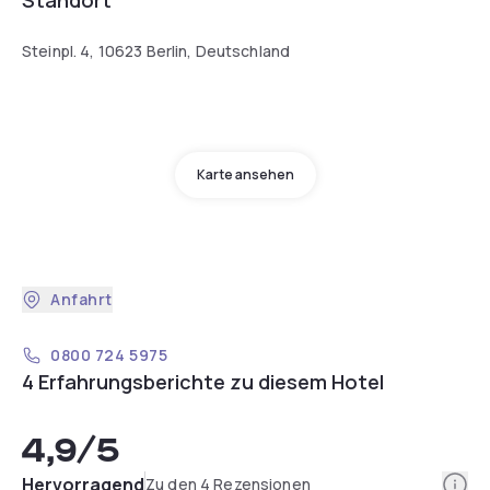
Steinpl. 4, 10623 Berlin, Deutschland
Karte ansehen
Anfahrt
0800 724 5975
4 Erfahrungsberichte zu diesem Hotel
4,9
/5
Info
Hervorragend
Zu den 4 Rezensionen