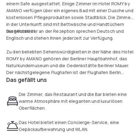
einem Safe ausgestattet. Einige Zimmer im Hotel ROMY by
AMANO verfügen über ein eigenes Bad mit einer Dusche und
kostenlosen Pflegeprodukten sowie Stadtblick. Die Zimmer
in der Unterkunft sind mit Bettwäsche und Handtüchern
ausgestattet.
Die Mitarbeiter an der Rezeption sprechen Deutsch und
Englisch und stehen Ihnen jederzeit zur Verfügung.
Zu den beliebten Sehenswürdigkeiten in der Nähe des Hotel
ROMY by AMANO gehören der Berliner Hauptbahnhof, das
Naturkundemuseum und die Gedenkstätte Berliner Mauer.
Der nächstgelegene Flughafen ist der Flughafen Berlin
Das gefällt uns
Brandenburg Willy Brandt, 28 km vom Hotel entfernt.
Die Zimmer, das Restaurant und die Bar bieten eine
warme Atmosphäre mit eleganten und luxuriösen
Oberflächen.
Das Hotel bietet einen Concierge-Service, eine
Gepäckaufbewahrung und WLAN.