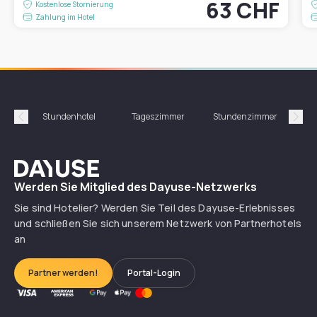
63 CHF
Kostenlose Stornierung
Zahlung im Hotel
Stundenhotel
Tageszimmer
Stundenzimmer
T
Précédent
Suiv
Dayuse
Werden Sie Mitglied des Dayuse-Netzwerks
Sie sind Hotelier? Werden Sie Teil des Dayuse-Erlebnisses
und schließen Sie sich unserem Netzwerk von Partnerhotels
an
Partner werden!
Portal-Login