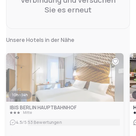
Sie es erneut
Unsere Hotels in der Nähe
10h - 14h
IBIS BERLIN HAUPTBAHNHOF
H
Mitte
|
4.5
/5
53 Bewertungen