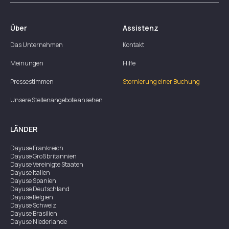
Über
Assistenz
Das Unternehmen
Kontakt
Meinungen
Hilfe
Pressestimmen
Stornierung einer Buchung
Unsere Stellenangebote ansehen
LÄNDER
Dayuse
Frankreich
Dayuse
Großbritannien
Dayuse
Vereinigte Staaten
Dayuse
Italien
Dayuse
Spanien
Dayuse
Deutschland
Dayuse
Belgien
Dayuse
Schweiz
Dayuse
Brasilien
Dayuse
Niederlande