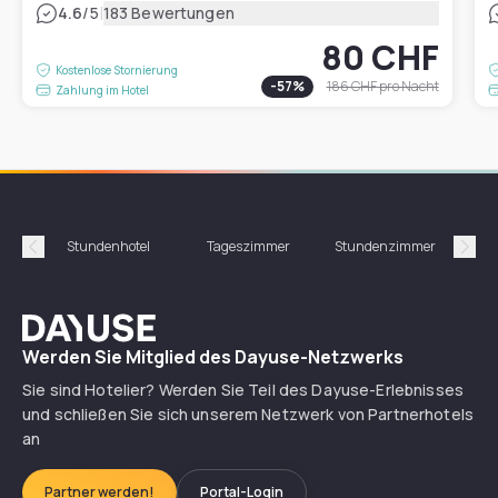
|
4.6
/5
183 Bewertungen
80 CHF
Kostenlose Stornierung
-
57
%
186 CHF
pro Nacht
Zahlung im Hotel
Stundenhotel
Tageszimmer
Stundenzimmer
T
Précédent
Suiv
Dayuse
Werden Sie Mitglied des Dayuse-Netzwerks
Sie sind Hotelier? Werden Sie Teil des Dayuse-Erlebnisses
und schließen Sie sich unserem Netzwerk von Partnerhotels
an
Partner werden!
Portal-Login