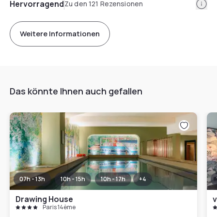
Info
Hervorragend
Zu den 121 Rezensionen
Weitere Informationen
Das könnte Ihnen auch gefallen
07h - 13h
10h - 15h
10h - 17h
+
4
Drawing House
v
Paris 14ème