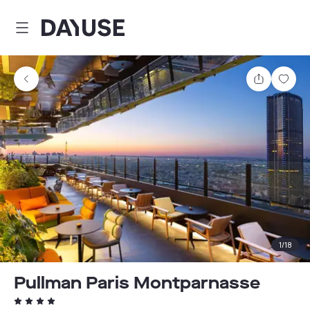
Dayuse
Teilen
Spei
1
/
18
Pullman Paris Montparnasse