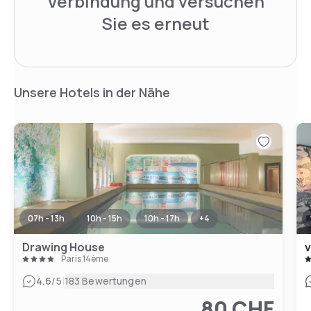
Verbindung und versuchen
Sie es erneut
Unsere Hotels in der Nähe
07h - 13h
10h - 15h
10h - 17h
+
4
Drawing House
v
Paris 14ème
|
4.6
/5
183 Bewertungen
80 CHF