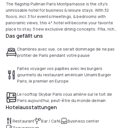
The flagship Pullman Paris Montparnasse is the city's
unmissable hotel for business & leisure stays. With 32
floors, incl. 3 for events/meetings, & bedrooms with
panoramic views, this 4* hotel will become your favorite
place to stay. 3 new exclusive dining concepts: Fi'lia, rich
Das gefällt uns
Italian cuisine, Skybar Paris rooftop with superb view of the
city and Umami for your breakfasts and unlimited weekend
brunches.
Chambres avec vue, ce serait dommage de ne pas
profiter de Paris pendant votre pause
Faites voyager vos papilles avec les burgers
gourmets du restaurant américain Umami Burger
Paris, le premier en Europe
Le rooftop Skybar Paris vous amène sur le toit de
Paris aujourd’hui, peut-être du monde demain
Hotelausstattungen
Restaurant
Bar / Café
Business center
Tagungsraum