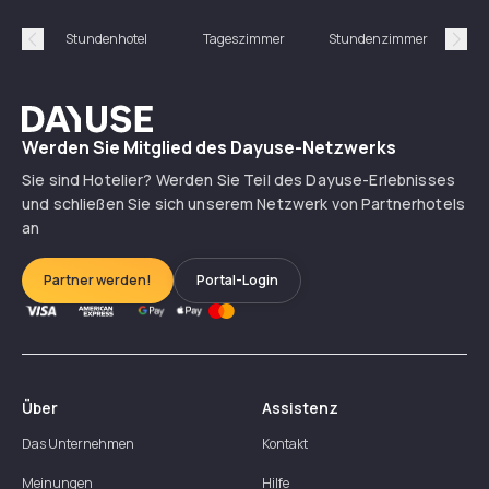
Stundenhotel
Tageszimmer
Stundenzimmer
T
Précédent
Suiv
Dayuse
Werden Sie Mitglied des Dayuse-Netzwerks
Sie sind Hotelier? Werden Sie Teil des Dayuse-Erlebnisses
und schließen Sie sich unserem Netzwerk von Partnerhotels
an
Partner werden!
Portal-Login
Über
Assistenz
Das Unternehmen
Kontakt
Meinungen
Hilfe