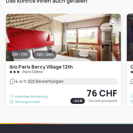
Das könnte Ihnen auch gefallen
10h - 17h
14h - 20h
ibis Paris Bercy Village 12th
C
Paris 12ème
|
4.4
/5
202 Bewertungen
76 CHF
Kostenlose Stornierung
-
24
%
99 CHF
pro Nacht
Zahlung im Hotel