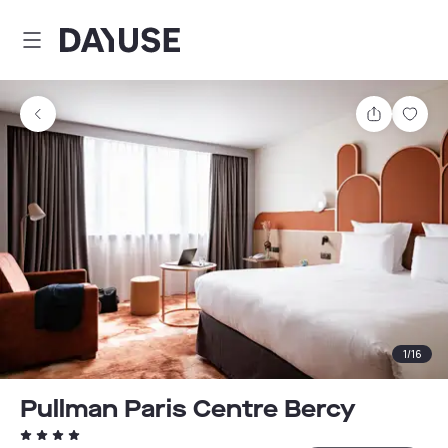
Dayuse
Teilen
Spei
1
/
16
Pullman Paris Centre Bercy