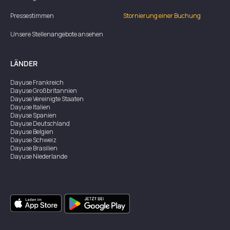
Pressestimmen
Stornierung einer Buchung
Unsere Stellenangebote ansehen
LÄNDER
Dayuse
Frankreich
Dayuse
Großbritannien
Dayuse
Vereinigte Staaten
Dayuse
Italien
Dayuse
Spanien
Dayuse
Deutschland
Dayuse
Belgien
Dayuse
Schweiz
Dayuse
Brasilien
Dayuse
Niederlande
Dayuse
Österreich
Dayuse
Australien
Dayuse
Irland
Dayuse
Hongkong
Dayuse
Kanada
Dayuse
Singapur
Dayuse
Zweden
Dayuse
Thailand