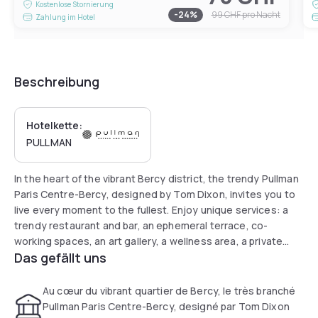
Kostenlose Stornierung
-
24
%
99 CHF
pro Nacht
Zahlung im Hotel
Beschreibung
Hotelkette:
PULLMAN
In the heart of the vibrant Bercy district, the trendy Pullman
Paris Centre-Bercy, designed by Tom Dixon, invites you to
live every moment to the fullest. Enjoy unique services: a
trendy restaurant and bar, an ephemeral terrace, co-
working spaces, an art gallery, a wellness area, a private
Das gefällt uns
cinema by MK2 and 26 hybrid meeting rooms.
Au cœur du vibrant quartier de Bercy, le très branché
Pullman Paris Centre-Bercy, designé par Tom Dixon