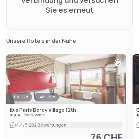
Sie es erneut
Unsere Hotels in der Nähe
10h - 17h
14h - 20h
ibis Paris Bercy Village 12th
C
Paris 12ème
|
4.4
/5
202 Bewertungen
76 CHF