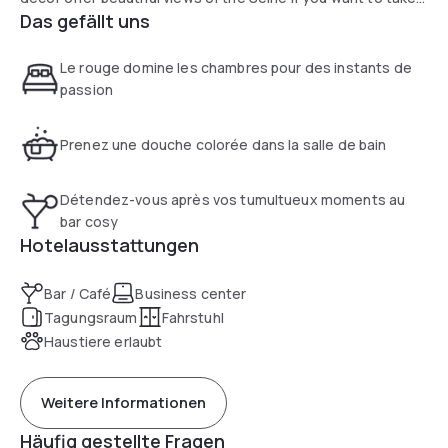
Das gefällt uns
your stay to new heights! An intimate 4-star hotel that
provides an exclusive experience in a quiet setting.
Le rouge domine les chambres pour des instants de
passion
Prenez une douche colorée dans la salle de bain
Détendez-vous après vos tumultueux moments au
bar cosy
Hotelausstattungen
Bar / Café
Business center
Tagungsraum
Fahrstuhl
Haustiere erlaubt
Weitere Informationen
Häufig gestellte Fragen