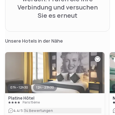
Verbindung und versuchen
Sie es erneut
Unsere Hotels in der Nähe
07h - 12h30
12h - 23h30
Platine Hôtel
N
Paris 15ème
|
4.4
/5
34 Bewertungen