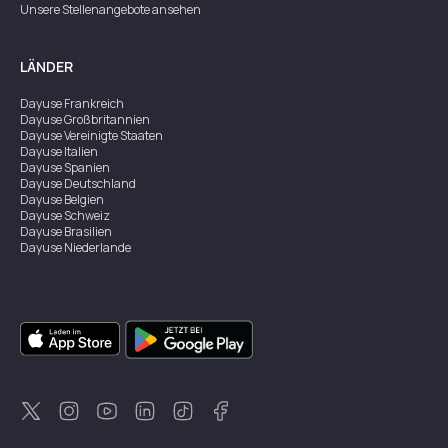
Unsere Stellenangebote ansehen
LÄNDER
Dayuse
Frankreich
Dayuse
Großbritannien
Dayuse
Vereinigte Staaten
Dayuse
Italien
Dayuse
Spanien
Dayuse
Deutschland
Dayuse
Belgien
Dayuse
Schweiz
Dayuse
Brasilien
Dayuse
Niederlande
Dayuse
Österreich
Dayuse
Australien
Dayuse
Irland
Dayuse
Hongkong
Dayuse
Kanada
Dayuse
Singapur
Dayuse
Zweden
Dayuse
Thailand
Dayuse
Portugal
Dayuse
Korea
Dayuse
Neuseeland
Dayuse
Türkei