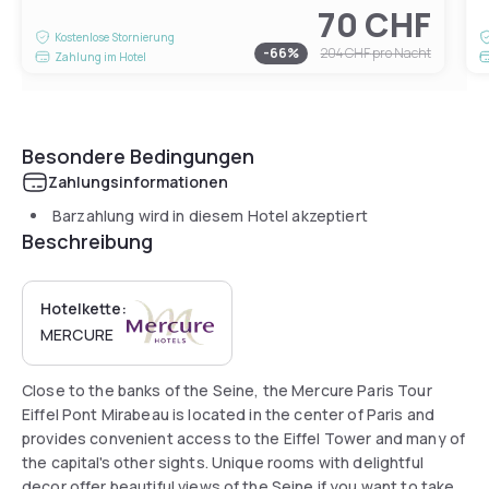
70 CHF
Kostenlose Stornierung
-
66
%
204 CHF
pro Nacht
Zahlung im Hotel
Besondere Bedingungen
Zahlungsinformationen
Barzahlung wird in diesem Hotel akzeptiert
Beschreibung
Hotelkette:
MERCURE
Close to the banks of the Seine, the Mercure Paris Tour
Eiffel Pont Mirabeau is located in the center of Paris and
provides convenient access to the Eiffel Tower and many of
the capital's other sights. Unique rooms with delightful
decor offer beautiful views of the Seine if you want to take