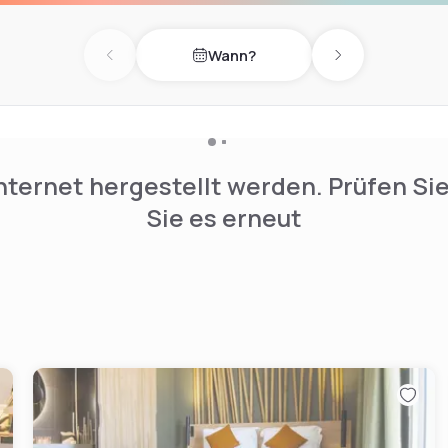
 night & day!
Wann?
Previous day
Next day
nternet hergestellt werden. Prüfen Si
Sie es erneut