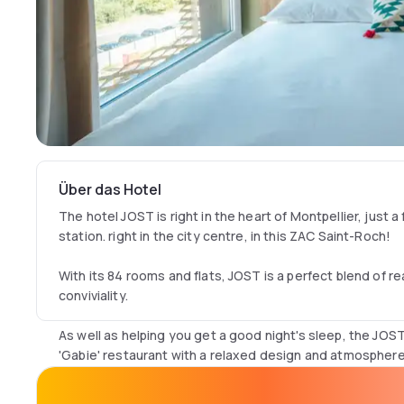
Über das Hotel
The hotel JOST is right in the heart of Montpellier, just
station. right in the city centre, in this ZAC Saint-Roch!
With its 84 rooms and flats, JOST is a perfect blend of re
conviviality.
As well as helping you get a good night's sleep, the JOS
'Gabie' restaurant with a relaxed design and atmosphere,
more than 4 floors, a rooftop swimming pool with a 360° 
cocktails for chilling out...