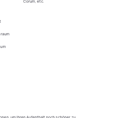
Corum, etc.
t
sraum
aum
l
onen, um Ihren Aufenthalt noch schöner zu