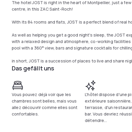
The hotel JOST is right in the heart of Montpellier, just a few
centre, in this ZAC Saint-Roch!
With its 84 rooms and flats, JOST is a perfect blend of real ho
As well as helping you get a good night's sleep, the JOST ex
with a relaxed design and atmosphere, co-working facilities
pool with a 360° view, bars and signature cocktails for chilling
in short, JOST is a succession of places to live and share nig
Das gefällt uns
Vous pouvez déjà voir que les
L'hôtel dispose d'une p
chambres sont belles, mais vous
extérieure saisonnière,
allez découvrir comme elles sont
terrasse, d'un restaura
confortables.
bar. Vous devriez réussi
détendre...