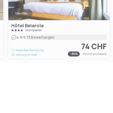
11h - 15h
Hôtel Belaroïa
Montpellier
|
4.6
/5
13 Bewertungen
F
74 CHF
Kostenlose Stornierung
t
-
35
%
112 CHF
pro Nacht
Zahlung im Hotel