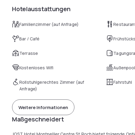
Hotelausstattungen
Familienzimmer (auf Anfrage)
Restauran
Bar / Café
Frühstück
Terrasse
Tagungsr
Kostenloses Wifi
Außenpoo
Rollstuhlgerechtes Zimmer (auf
Fahrstuhl
Anfrage)
Weitere Informationen
Maßgeschneidert
JOST Hotel Montpellier Centre St Roch bietet folgende Opti