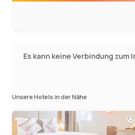
in short, JOST is a succession of places to live and share
Es kann keine Verbindung zum I
Unsere Hotels in der Nähe