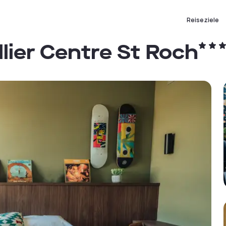
Reiseziele
lier Centre St Roch