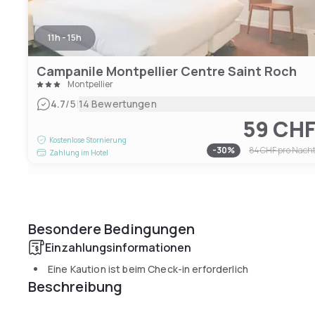
11h - 15h
Campanile Montpellier Centre Saint Roch
Montpellier
|
4.7
/5
14 Bewertungen
59 CH
Kostenlose Stornierung
-
30
%
84 CHF
pro Nach
Zahlung im Hotel
Besondere Bedingungen
Einzahlungsinformationen
Eine Kaution ist beim Check-in erforderlich
Beschreibung