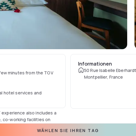
Informationen
50 Rue Isabelle Eberhardt
 a few minutes from the TGV
Montpellier, France
al hotel services and
T experience also includes a
 co-working facilities on
view, bars and signature
WÄHLEN SIE IHREN TAG