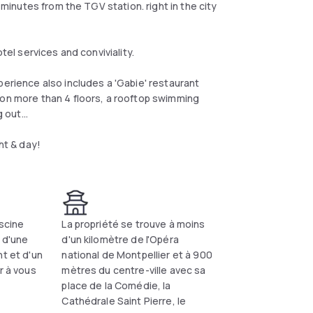
 minutes from the TGV station. right in the city
tel services and conviviality.
perience also includes a 'Gabie' restaurant
 on more than 4 floors, a rooftop swimming
 out...
ht & day!
iscine
La propriété se trouve à moins
 d'une
d'un kilomètre de l'Opéra
nt et d'un
national de Montpellier et à 900
r à vous
mètres du centre-ville avec sa
place de la Comédie, la
Cathédrale Saint Pierre, le