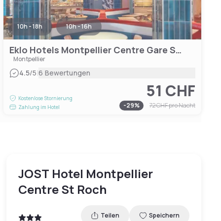
10h - 18h
10h - 16h
Eklo Hotels Montpellier Centre Gare Saint-Roch
Montpellier
|
4.5
/5
6 Bewertungen
51 CHF
Kostenlose Stornierung
-
29
%
72 CHF
pro Nacht
Zahlung im Hotel
JOST Hotel Montpellier
Centre St Roch
Teilen
Speichern