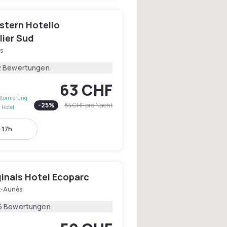
stern Hotelio
lier Sud
s
2 Bewertungen
63 CHF
Stornierung
-
25
%
84 CHF
pro Nacht
 Hotel
- 17h
ginals Hotel Ecoparc
t-Aunès
6 Bewertungen