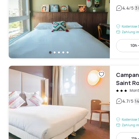
|
4.4
/5
3
Kostenlose 
Zahlung im
10h 
Campani
Saint R
Montp
|
4.7
/5
1
Kostenlose 
Zahlung im
11h 