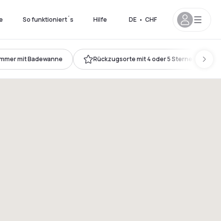
e
So funktioniert´s
Hilfe
DE
•
CHF
immer mit Badewanne
Rückzugsorte mit 4 oder 5 Sternen