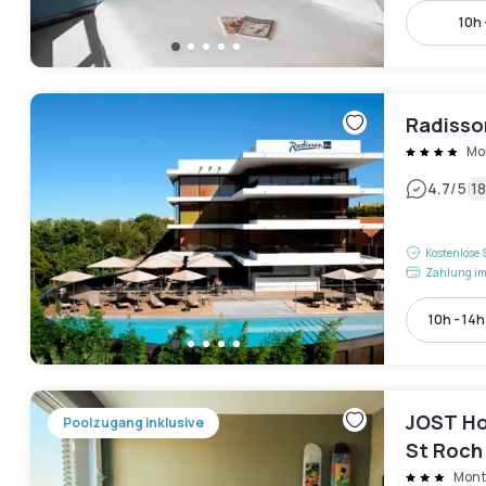
10h 
Radisson
Mon
|
4.7
/5
1
Kostenlose 
Zahlung im
10h - 14h
JOST Ho
Poolzugang inklusive
St Roch
Montp