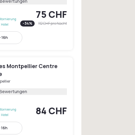
 Bewertungen
75 CHF
Stornierung
-
34
%
112 CHF
pro Nacht
 Hotel
- 16h
les Montpellier Centre
e
ellier
 Bewertungen
84 CHF
Stornierung
 Hotel
- 16h