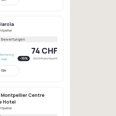
laroïa
tpellier
3 Bewertungen
74 CHF
Stornierung
-
35
%
112 CHF
pro Nacht
 Hotel
- 15h
 Montpellier Centre
 Hotel
tpellier