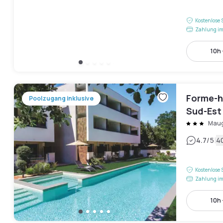
Kostenlose 
Zahlung im
10h 
Forme-h
Poolzugang inklusive
Sud-Est 
Maug
|
4.7
/5
4
Kostenlose 
Zahlung im
10h 