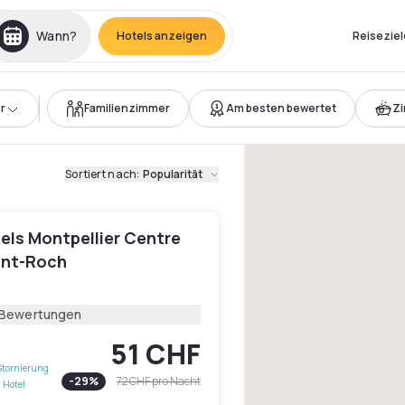
Wann?
Hotels anzeigen
Reiseziel
r
Familienzimmer
Am besten bewertet
Z
Sortiert nach
:
Popularität
els Montpellier Centre
int-Roch
 Bewertungen
51 CHF
Stornierung
-
29
%
72 CHF
pro Nacht
 Hotel