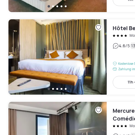
Hôtel Be
Mon
|
4.6
/5
1
Kostenlose 
Zahlung im
11h 
Mercure
Comédie
Mon