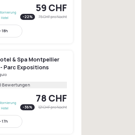
59 CHF
Stornierung
-
22
%
75 CHF
pro Nacht
 Hotel
- 18h
otel & Spa Montpellier
- Parc Expositions
uio
0 Bewertungen
78 CHF
Stornierung
-
36
%
121 CHF
pro Nacht
 Hotel
- 17h