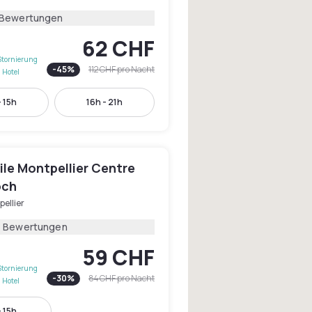
 Bewertungen
62 CHF
Stornierung
-
45
%
112 CHF
pro Nacht
 Hotel
- 15h
16h - 21h
le Montpellier Centre
och
ellier
4 Bewertungen
59 CHF
Stornierung
-
30
%
84 CHF
pro Nacht
 Hotel
- 15h