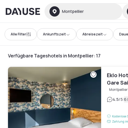
Dayuse
Montpellier
Alle Filter
Ankunftszeit
Abreisezeit
Daue
Verfügbare Tageshotels in Montpellier
:
17
Eklo Hot
Gare Sa
Montpellier
|
4.5
/5
6
Kostenlose 
Zahlung im