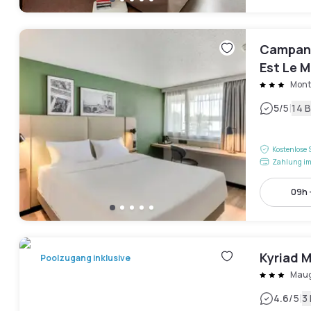
Campanil
Est Le M
Montp
|
5
/5
14 
Kostenlose 
Zahlung im
09h 
Kyriad M
Poolzugang inklusive
Maug
|
4.6
/5
3