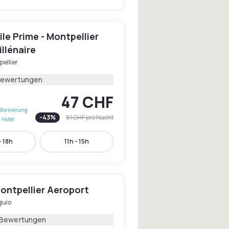
e Prime - Montpellier
illénaire
ellier
Bewertungen
47 CHF
Stornierung
-
43
%
81 CHF
pro Nacht
 Hotel
- 18h
11h - 15h
ontpellier Aeroport
uio
 Bewertungen