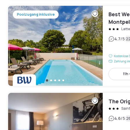
Best We
Poolzugang inklusive
Montpel
Latte
|
4.7
/5
2
Kostenlose 
Zahlung im
11h 
The Ori
Sain
|
4.6
/5
2