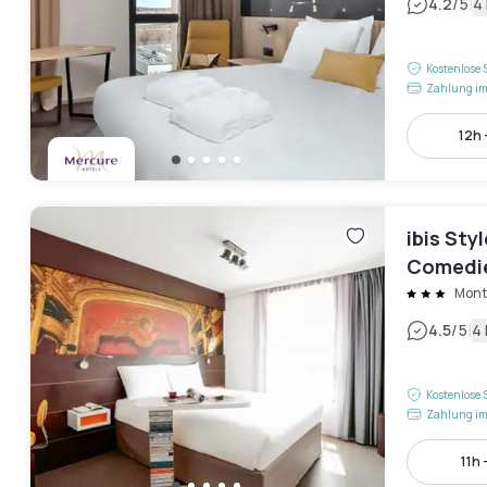
|
4.2
/5
4
Kostenlose 
Zahlung im
12h 
ibis Sty
Comedi
Montp
|
4.5
/5
4
Kostenlose 
Zahlung im
11h 