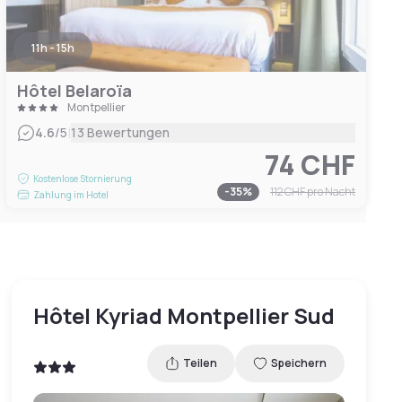
11h - 15h
Hôtel Belaroïa
Montpellier
|
4.6
/5
13 Bewertungen
74 CHF
Kostenlose Stornierung
-
35
%
112 CHF
pro Nacht
Zahlung im Hotel
Hôtel Kyriad Montpellier Sud
Teilen
Speichern