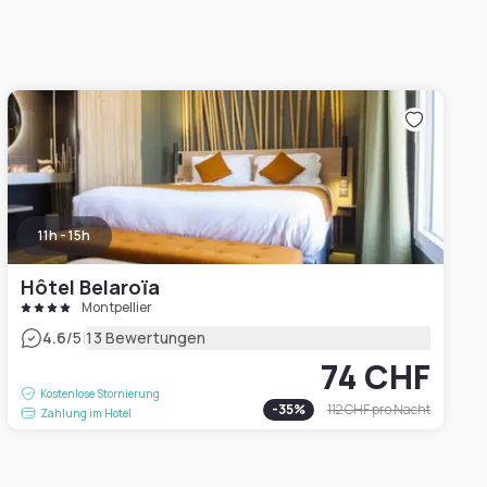
11h - 15h
Hôtel Belaroïa
Montpellier
|
4.6
/5
13 Bewertungen
74 CHF
Kostenlose Stornierung
-
35
%
112 CHF
pro Nacht
Zahlung im Hotel