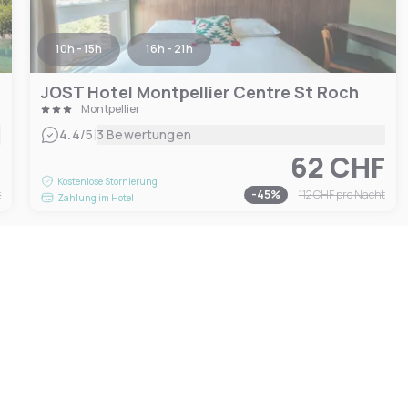
10h - 15h
16h - 21h
JOST Hotel Montpellier Centre St Roch
Montpellier
|
4.4
/5
3 Bewertungen
F
62 CHF
Kostenlose Stornierung
t
-
45
%
112 CHF
pro Nacht
Zahlung im Hotel