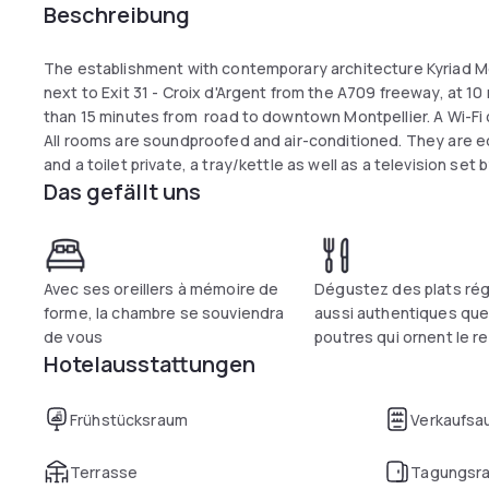
Beschreibung
The establishment with contemporary architecture Kyriad Mo
next to Exit 31 - Croix d'Argent from the A709 freeway, at 
than 15 minutes from road to downtown Montpellier. A Wi-Fi c
All rooms are soundproofed and air-conditioned. They are e
and a toilet private, a tray/kettle as well as a television set
Das gefällt uns
international, Canal+, Canal Sat, beIN sports, RMC Sport an
Avec ses oreillers à mémoire de
Dégustez des plats ré
forme, la chambre se souviendra
aussi authentiques que
de vous
poutres qui ornent le r
Hotelausstattungen
Frühstücksraum
Verkaufsa
Terrasse
Tagungsr