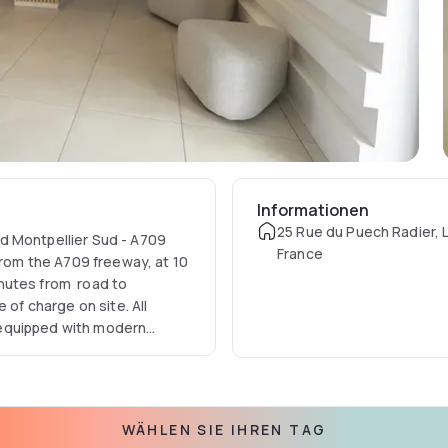
Informationen
25 Rue du Puech Radier, 
d Montpellier Sud - A709
France
from the A709 freeway, at 10
nutes from road to
 of charge on site. All
 equipped with modern
 well as a television set by
nal+, Canal Sat, beIN sports,
WÄHLEN SIE IHREN TAG