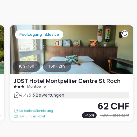
Poolzugang inklusive
10h - 15h
16h - 21h
JOST Hotel Montpellier Centre St Roch
Montpellier
|
4.4
/5
3 Bewertungen
F
62 CHF
Kostenlose Stornierung
t
-
45
%
112 CHF
pro Nacht
Zahlung im Hotel