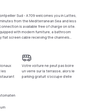
ntpellier Sud - A709 welcomes you in Lattes,
10 minutes from the Mediterranean Sea and less
onnection is available free of charge on site.
quipped with modern furniture, a bathroom
 by flat screen cable receiving the channels
d Euronews.
gionaux
Votre voiture ne peut pas boire
 les
un verre sur la terrasse, alors le
estaurant
parking gratuit s’occupe d’elle
utomaten
aum