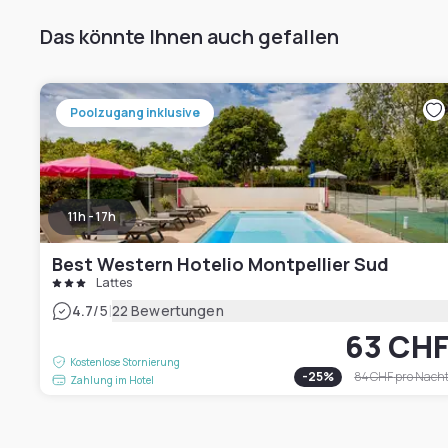
Das könnte Ihnen auch gefallen
Poolzugang inklusive
11h - 17h
Best Western Hotelio Montpellier Sud
Lattes
|
4.7
/5
22 Bewertungen
63 CH
Kostenlose Stornierung
-
25
%
84 CHF
pro Nach
Zahlung im Hotel