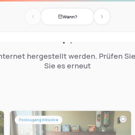
Wann?
Previous day
Next day
nternet hergestellt werden. Prüfen Si
Sie es erneut
Poolzugang inklusive