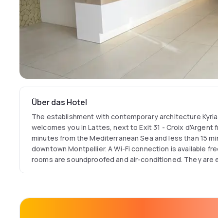
Über das Hotel
The establishment with contemporary architecture Kyria
welcomes you in Lattes, next to Exit 31 - Croix d'Argent 
minutes from the Mediterranean Sea and less than 15 mi
downtown Montpellier. A Wi-Fi connection is available free
rooms are soundproofed and air-conditioned. They are
furniture, a bathroom and a toilet private, a tray/kettle as
flat screen cable receiving the channels international, Ca
RMC Sport and Euronews.