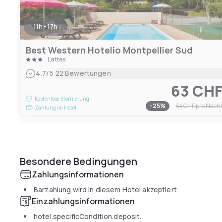
11h - 17h
Best Western Hotelio Montpellier Sud
Lattes
|
4.7
/5
22 Bewertungen
63 CH
Kostenlose Stornierung
-
25
%
84 CHF
pro Nach
Zahlung im Hotel
Besondere Bedingungen
Zahlungsinformationen
Barzahlung wird in diesem Hotel akzeptiert
Einzahlungsinformationen
hotel.specificCondition.deposit.