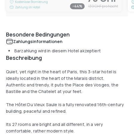
Kostenlose Stornierung
-
44
%
139 CHF
pro Nacht
Zahlung im Hotel
Besondere Bedingungen
Zahlungsinformationen
Barzahlung wird in diesem Hotel akzeptiert
Beschreibung
Quiet, yet right in the heart of Paris, this 3-star hotel is
ideally located in the heart of the Marais district.
Authentic and trendy, it puts the Place des Vosges, the
Bastille and the Chatelet at your feet.
The Hôtel Du Vieux Saule is a fully renovated 16th-century
building, peaceful and refined.
Its 27 rooms are bright and all different, in a very
comfortable, rather modern style.