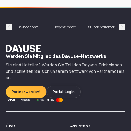
Stundenhotel
Tageszimmer
Stundenzimmer
T
Précédent
Suiv
Dayuse
Werden Sie Mitglied des Dayuse-Netzwerks
Sie sind Hotelier? Werden Sie Teil des Dayuse-Erlebnisses
und schließen Sie sich unserem Netzwerk von Partnerhotels
an
Partner werden!
Portal-Login
Über
Assistenz