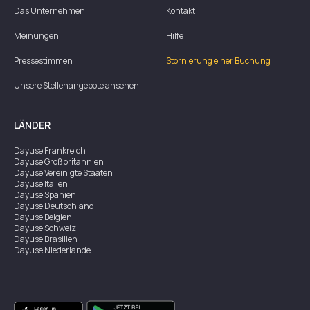
Das Unternehmen
Kontakt
Meinungen
Hilfe
Pressestimmen
Stornierung einer Buchung
Unsere Stellenangebote ansehen
LÄNDER
Dayuse
Frankreich
Dayuse
Großbritannien
Dayuse
Vereinigte Staaten
Dayuse
Italien
Dayuse
Spanien
Dayuse
Deutschland
Dayuse
Belgien
Dayuse
Schweiz
Dayuse
Brasilien
Dayuse
Niederlande
Dayuse
Österreich
Dayuse
Australien
Dayuse
Irland
Dayuse
Hongkong
Dayuse
Kanada