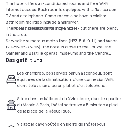
The hotel offers air-conditioned rooms and free Wi-Fi
internet access. Each room is equipped with a flat-screen
TV and a telephone. Some rooms also have a minibar.
Bathroom facilities include a hairdryer.
The rooms are also served by a lift.
There are no restaurants in the hotel - but there are plenty
in the area.
Served by numerous metro lines (N°3-5-8-9-11) and buses
(20-56-65-75-96), the hotel is close to the Louvre, the
Garnier and Bastille operas, museums and the Centre
Das gefällt uns
Pompidou.
Les chambres, desservies par un ascenseur, sont
équipées de la climatisation, d'une connexion WiFi,
d'une télévision à écran plat et d'un téléphone.
Situé dans un bâtiment du XVIe siècle, dans le quartier
du Marais à Paris, l'hôtel se trouve à 5 minutes à pied
de la place de la République.
Visitez la cave voûtée en pierre de l'hôtel pour