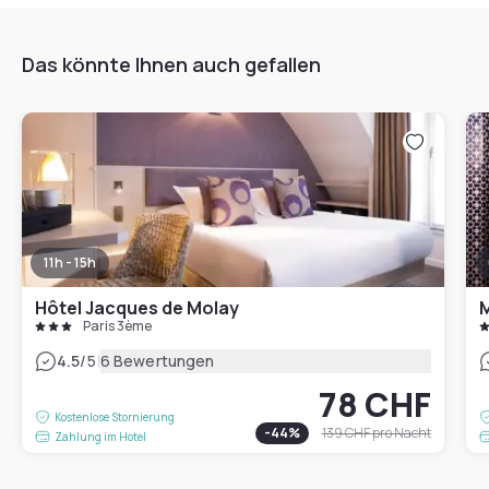
Das könnte Ihnen auch gefallen
11h - 15h
Hôtel Jacques de Molay
M
Paris 3ème
|
4.5
/5
6 Bewertungen
78 CHF
Kostenlose Stornierung
-
44
%
139 CHF
pro Nacht
Zahlung im Hotel