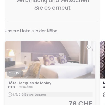
Sie es erneut
Unsere Hotels in der Nähe
11h - 15h
Hôtel Jacques de Molay
M
Paris 3ème
|
4.5
/5
6 Bewertungen
78 CHF