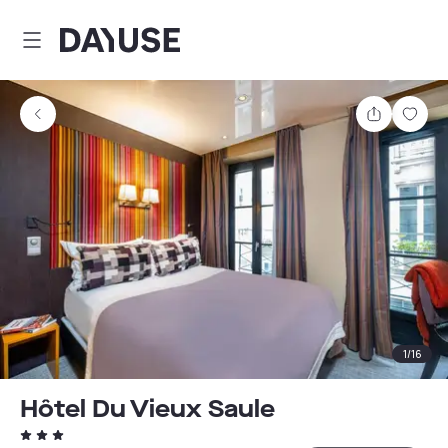
Dayuse
Teilen
Spei
1
/
16
Hôtel Du Vieux Saule