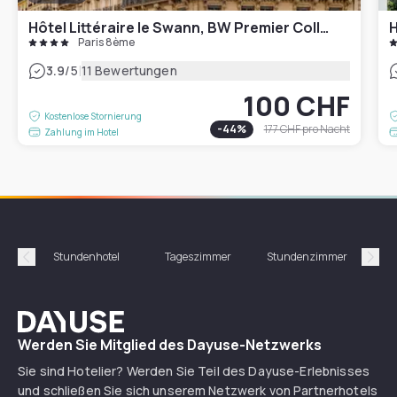
Hôtel Littéraire le Swann, BW Premier Collection
H
Paris 8ème
|
3.9
/5
11 Bewertungen
100 CHF
Kostenlose Stornierung
-
44
%
177 CHF
pro Nacht
Zahlung im Hotel
Stundenhotel
Tageszimmer
Stundenzimmer
T
Précédent
Suiv
Dayuse
Werden Sie Mitglied des Dayuse-Netzwerks
Sie sind Hotelier? Werden Sie Teil des Dayuse-Erlebnisses
und schließen Sie sich unserem Netzwerk von Partnerhotels