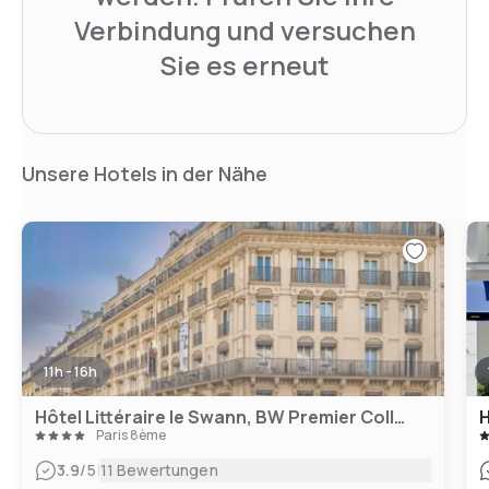
Verbindung und versuchen
Sie es erneut
Unsere Hotels in der Nähe
11h - 16h
Hôtel Littéraire le Swann, BW Premier Collection
H
Paris 8ème
|
3.9
/5
11 Bewertungen