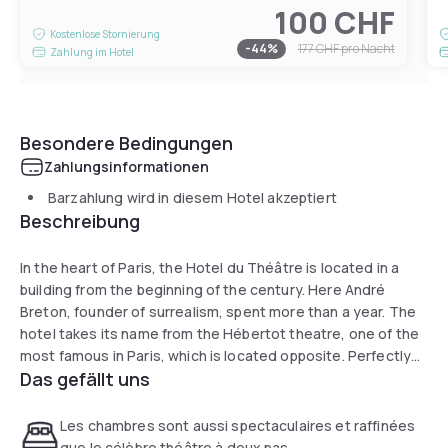
100 CHF
Kostenlose Stornierung
-
44
%
177 CHF
pro Nacht
Zahlung im Hotel
Besondere Bedingungen
Zahlungsinformationen
Barzahlung wird in diesem Hotel akzeptiert
Beschreibung
In the heart of Paris, the Hotel du Théâtre is located in a
building from the beginning of the century. Here André
Breton, founder of surrealism, spent more than a year. The
hotel takes its name from the Hébertot theatre, one of the
most famous in Paris, which is located opposite. Perfectly
Das gefällt uns
located in the 17th arrondissement of Paris, one of the
most beautiful in the capital, our hotel is just a few minutes
away from the Champs-Elysées, Montmartre or the Parc
Les chambres sont aussi spectaculaires et raffinées
Monceau. Moreover, located three minutes from the Villiers
que le célèbre théâtre à deux pas.