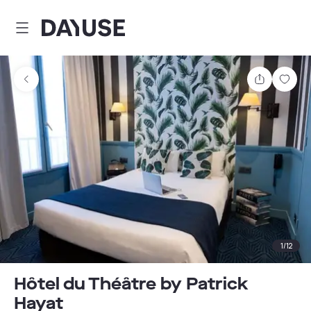
Dayuse
Teilen
Spei
1
/
12
Hôtel du Théâtre by Patrick
Hayat