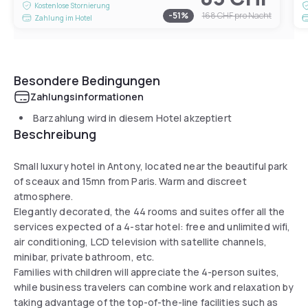
Kostenlose Stornierung
-
51
%
168 CHF
pro Nacht
Zahlung im Hotel
Besondere Bedingungen
Zahlungsinformationen
Barzahlung wird in diesem Hotel akzeptiert
Beschreibung
Small luxury hotel in Antony, located near the beautiful park
of sceaux and 15mn from Paris. Warm and discreet
atmosphere.
Elegantly decorated, the 44 rooms and suites offer all the
services expected of a 4-star hotel: free and unlimited wifi,
air conditioning, LCD television with satellite channels,
minibar, private bathroom, etc.
Families with children will appreciate the 4-person suites,
while business travelers can combine work and relaxation by
taking advantage of the top-of-the-line facilities such as