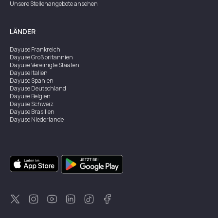
Unsere Stellenangebote ansehen
LÄNDER
Dayuse
Frankreich
Dayuse
Großbritannien
Dayuse
Vereinigte Staaten
Dayuse
Italien
Dayuse
Spanien
Dayuse
Deutschland
Dayuse
Belgien
Dayuse
Schweiz
Dayuse
Brasilien
Dayuse
Niederlande
Dayuse
Österreich
Dayuse
Australien
Dayuse
Irland
Dayuse
Hongkong
Dayuse
Kanada
Dayuse
Singapur
Dayuse
Zweden
Dayuse
Thailand
Dayuse
Portugal
Dayuse
Korea
Dayuse
Neuseeland
Dayuse
Türkei