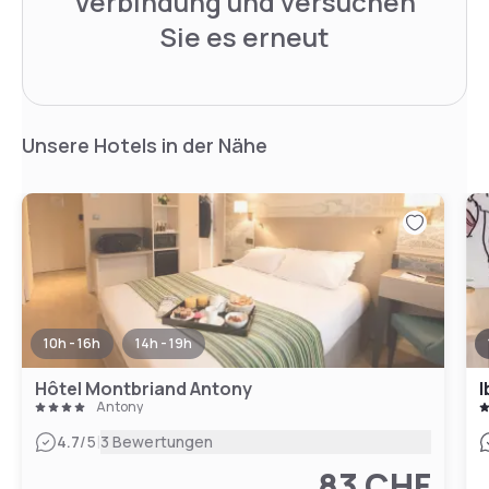
Verbindung und versuchen
Sie es erneut
Unsere Hotels in der Nähe
10h - 16h
14h - 19h
Hôtel Montbriand Antony
I
Antony
|
4.7
/5
3 Bewertungen
83 CHF