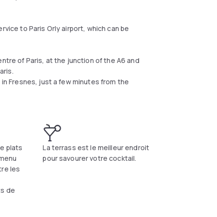
rvice to Paris Orly airport, which can be
ntre of Paris, at the junction of the A6 and
ris.
 in Fresnes, just a few minutes from the
e plats
La terrass est le meilleur endroit
 menu
pour savourer votre cocktail.
re les
ts de