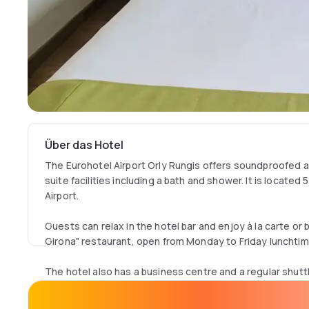
Über das Hotel
The Eurohotel Airport Orly Rungis offers soundproofed
suite facilities including a bath and shower. It is located 
Airport.
Guests can relax in the hotel bar and enjoy à la carte or 
Girona" restaurant, open from Monday to Friday lunchtim
The hotel also has a business centre and a regular shuttl
airport, which can be booked in advance.