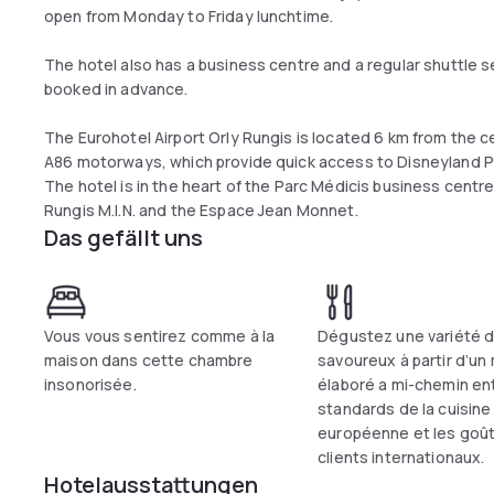
open from Monday to Friday lunchtime.
The hotel also has a business centre and a regular shuttle se
booked in advance.
The Eurohotel Airport Orly Rungis is located 6 km from the ce
A86 motorways, which provide quick access to Disneyland Pa
The hotel is in the heart of the Parc Médicis business centre
Rungis M.I.N. and the Espace Jean Monnet.
Das gefällt uns
Vous vous sentirez comme à la
Dégustez une variété d
maison dans cette chambre
savoureux à partir d’un
insonorisée.
élaboré a mi-chemin ent
standards de la cuisine
européenne et les goû
clients internationaux.
Hotelausstattungen