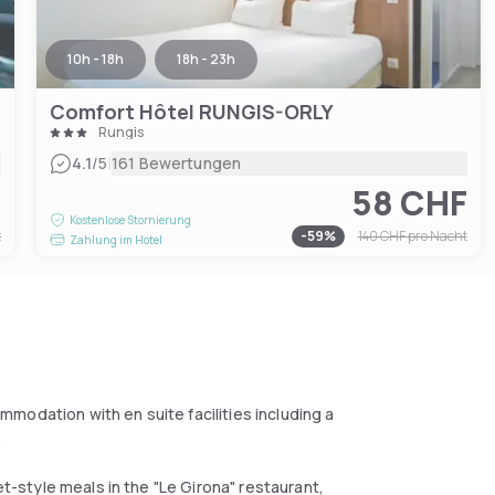
10h - 18h
18h - 23h
Comfort Hôtel RUNGIS-ORLY
Rungis
|
4.1
/5
161 Bewertungen
F
58 CHF
Kostenlose Stornierung
t
-
59
%
140 CHF
pro Nacht
Zahlung im Hotel
modation with en suite facilities including a
.
et-style meals in the "Le Girona" restaurant,