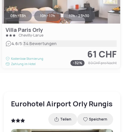
08h - 13h
10h - 17h
17h - 23h30
Villa Paris Orly
Chevilly-Larue
|
4.6
/5
34 Bewertungen
61 CHF
Kostenlose Stornierung
-
32
%
89 CHF
pro Nacht
Zahlung im Hotel
Eurohotel Airport Orly Rungis
Teilen
Speichern