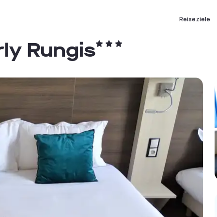
Reiseziele
rly Rungis