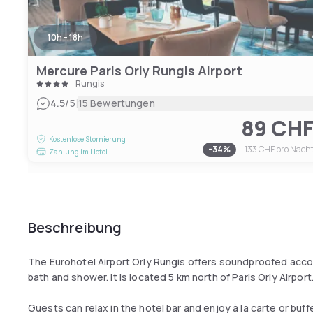
10h - 18h
Mercure Paris Orly Rungis Airport
Rungis
|
4.5
/5
15 Bewertungen
89 CH
Kostenlose Stornierung
-
34
%
133 CHF
pro Nach
Zahlung im Hotel
Beschreibung
The Eurohotel Airport Orly Rungis offers soundproofed accom
bath and shower. It is located 5 km north of Paris Orly Airport
Guests can relax in the hotel bar and enjoy à la carte or buff