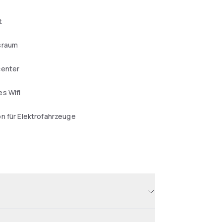
t
sraum
center
s Wifi
n für Elektrofahrzeuge