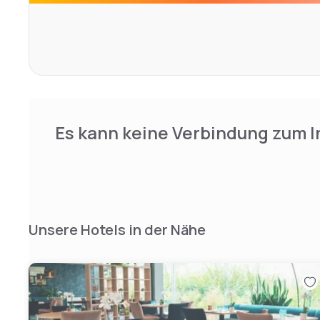
The Eurohotel Airport Orly Rungis is located 6 km from th
junction of the A6 and A86 motorways, which provide qu
Paris.
The hotel is in the heart of the Parc Médicis business ce
minutes from the Rungis M.I.N. and the Espace Jean Mon
Es kann keine Verbindung zum I
Unsere Hotels in der Nähe