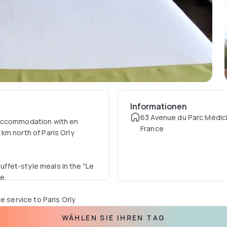
Informationen
63 Avenue du Parc Médici
 accommodation with en
France
5 km north of Paris Orly
buffet-style meals in the "Le
e.
e service to Paris Orly
WÄHLEN SIE IHREN TAG