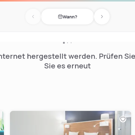
e centre of Paris, at the
ick access to Disneyland
Wann?
Previous day
Next day
ntre in Fresnes, just a few
net.
nternet hergestellt werden. Prüfen Si
Sie es erneut