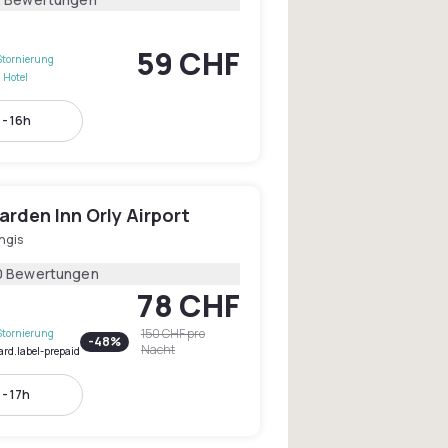
59 CHF
Stornierung
 Hotel
 - 16h
arden Inn Orly Airport
ngis
0 Bewertungen
78 CHF
150 CHF
pro
Stornierung
-
48
%
Nacht
ard.label-prepaid
 - 17h