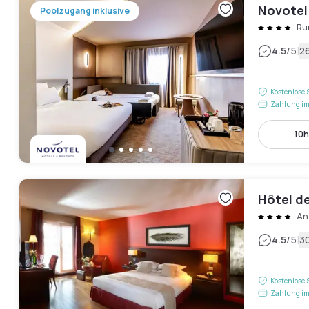
Novotel 
Poolzugang inklusive
Ru
|
4.5
/5
2
Kostenlose 
Zahlung im
10h
Hôtel d
An
|
4.5
/5
3
Kostenlose 
Zahlung im