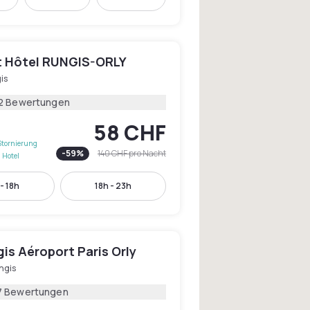
 Hôtel RUNGIS-ORLY
is
2 Bewertungen
58 CHF
Stornierung
-
59
%
140 CHF
pro Nacht
 Hotel
- 18h
18h - 23h
gis Aéroport Paris Orly
ngis
7 Bewertungen