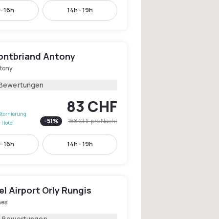
- 16h
14h - 19h
ontbriand Antony
tony
 Bewertungen
83 CHF
Stornierung
-
51
%
168 CHF
pro Nacht
 Hotel
- 16h
14h - 19h
l Airport Orly Rungis
nes
2 Bewertungen