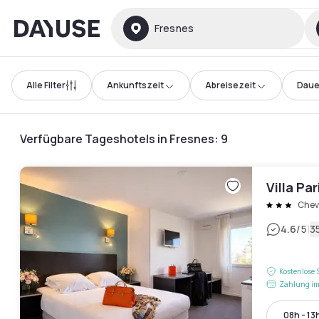
Dayuse
Fresnes
Alle Filter
Ankunftszeit
Abreisezeit
Daue
Verfügbare Tageshotels in Fresnes
:
9
Villa Par
Chevi
|
4.6
/5
3
Kostenlose 
Zahlung im
08h - 13