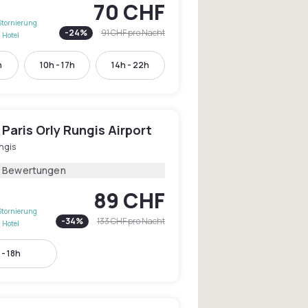
70 CHF
Stornierung
-
24
%
91 CHF
pro Nacht
 Hotel
h
10h - 17h
14h - 22h
Paris Orly Rungis Airport
ngis
5 Bewertungen
89 CHF
Stornierung
-
34
%
133 CHF
pro Nacht
 Hotel
 - 18h