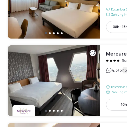
Kostenlose 
Zahlung im
08h - 15
Mercure 
Ru
|
4.5
/5
1
Kostenlose 
Zahlung im
10h