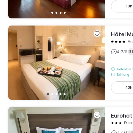
10h 
Hôtel M
An
|
4.7
/5
3
Kostenlose 
Zahlung im
10h 
Eurohote
Fres
4.4
/5
1