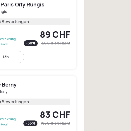
Paris Orly Rungis
ngis
6 Bewertungen
89 CHF
Stornierung
-
30
%
126 CHF
pro Nacht
 Hotel
 - 18h
e Berny
tony
0 Bewertungen
83 CHF
Stornierung
-
56
%
185 CHF
pro Nacht
 Hotel