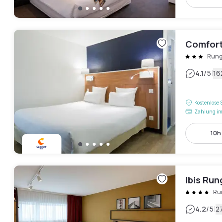
Comfort
Rung
|
4.1
/5
16
Kostenlose 
Zahlung im
10h 
Ibis Run
Ru
|
4.2
/5
2