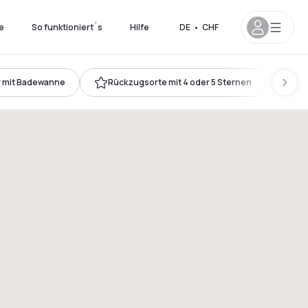
e
So funktioniert´s
Hilfe
DE
•
CHF
 mit Badewanne
Rückzugsorte mit 4 oder 5 Sternen
Kin