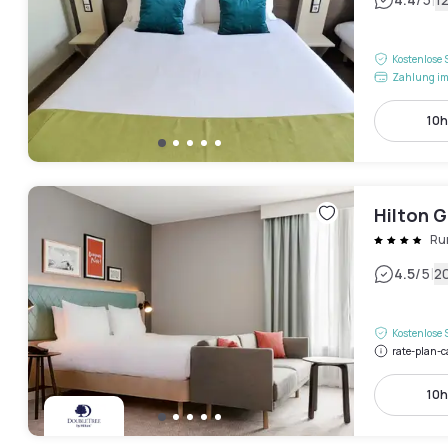
|
Kostenlose 
Zahlung im
10h
Hilton G
Ru
|
4.5
/5
2
Kostenlose 
rate-plan-c
10h