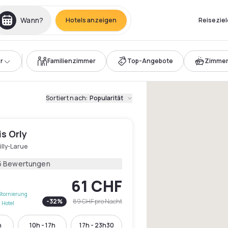
Wann?
Hotels anzeigen
Reiseziel
r
Familienzimmer
Top-Angebote
Zimmer
Sortiert nach
:
Popularität
is Orly
lly-Larue
5 Bewertungen
61 CHF
Stornierung
-
32
%
89 CHF
pro Nacht
 Hotel
h
10h - 17h
17h - 23h30