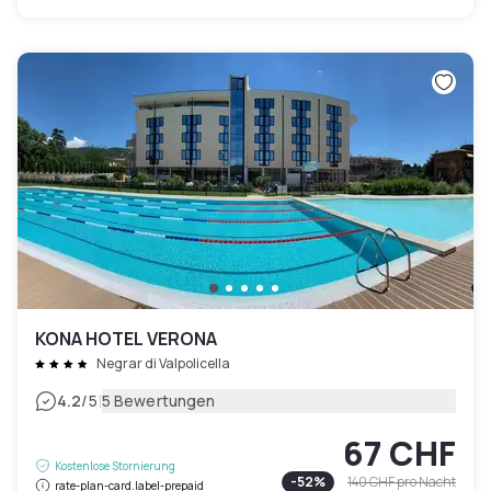
KONA HOTEL VERONA
Negrar di Valpolicella
|
4.2
/5
5 Bewertungen
67 CHF
Kostenlose Stornierung
-
52
%
140 CHF
pro Nacht
rate-plan-card.label-prepaid