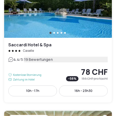
Saccardi Hotel & Spa
Caselle
|
4.4
/5
19 Bewertungen
78 CHF
Kostenlose Stornierung
-
58
%
186 CHF
pro Nacht
Zahlung im Hotel
10h - 17h
16h - 23h30