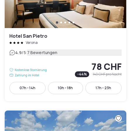
Hotel San Pietro
Verona
|
4.9
/5
7 Bewertungen
78 CHF
Kostenlose Stornierung
-
44
%
140 CHF
pro Nacht
Zahlung im Hotel
07h - 14h
10h - 18h
17h - 23h