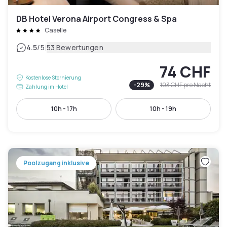
DB Hotel Verona Airport Congress & Spa
Caselle
|
4.5
/5
53 Bewertungen
74 CHF
Kostenlose Stornierung
-
29
%
103 CHF
pro Nacht
Zahlung im Hotel
10h - 17h
10h - 19h
Poolzugang inklusive