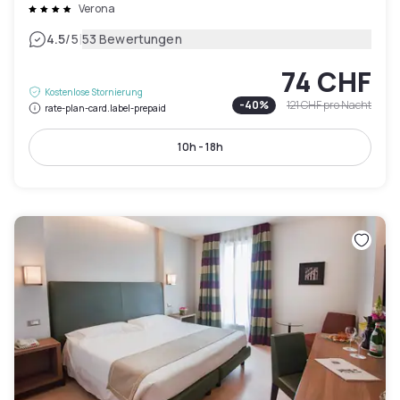
Verona
|
4.5
/5
53 Bewertungen
74 CHF
Kostenlose Stornierung
-
40
%
121 CHF
pro Nacht
rate-plan-card.label-prepaid
10h - 18h