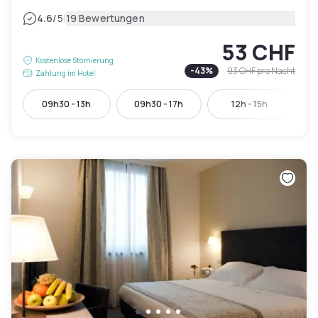
|
4.6
/5
19 Bewertungen
53 CHF
Kostenlose Stornierung
-
43
%
93 CHF
pro Nacht
Zahlung im Hotel
09h30 - 13h
09h30 - 17h
12h - 15h