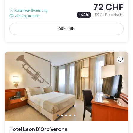
72 CHF
Kostenlose Stornierung
-
44
%
127 CHF
pro Nacht
Zahlung im Hotel
09h - 18h
Hotel Leon D'Oro Verona