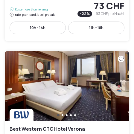
73 CHF
Kostenlose Stornierung
-
22
%
93 CHF
pro Nacht
rate-plan-card.label-prepaid
10h - 14h
11h - 18h
Best Western CTC Hotel Verona