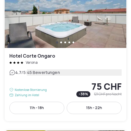
Hotel Corte Ongaro
Verona
|
4.7
/5
45 Bewertungen
75 CHF
Kostenlose Stornierung
-
38
%
121 CHF
pro Nacht
Zahlung im Hotel
11h - 18h
15h - 22h