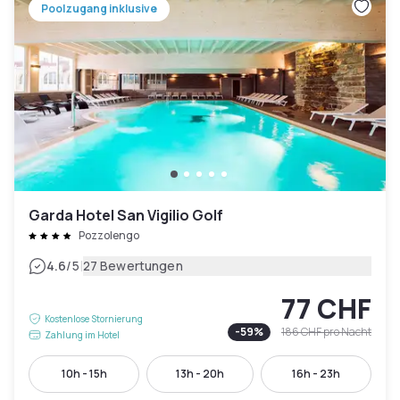
Poolzugang inklusive
Garda Hotel San Vigilio Golf
Pozzolengo
|
4.6
/5
27 Bewertungen
77 CHF
Kostenlose Stornierung
-
59
%
186 CHF
pro Nacht
Zahlung im Hotel
10h - 15h
13h - 20h
16h - 23h