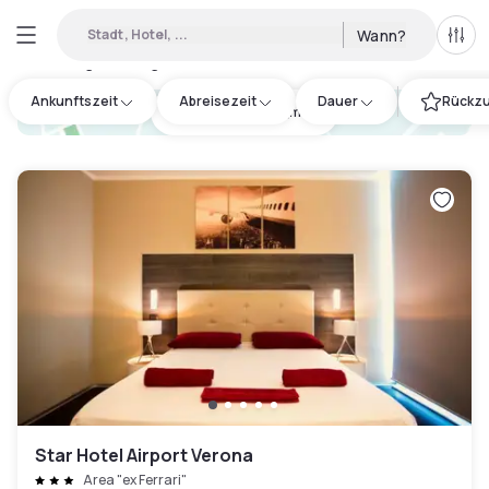
Stadt, Hotel, ...
Wann?
Alle 
Verfügbare Tageshotels in Castelnuovo del Garda
:
15
Ankunftszeit
Abreisezeit
Dauer
Rückzu
hotel.cta.view_map
Star Hotel Airport Verona
Area "ex Ferrari"