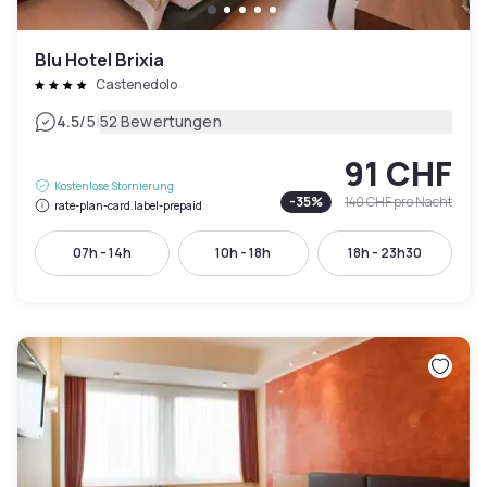
Blu Hotel Brixia
Castenedolo
|
4.5
/5
52 Bewertungen
91 CHF
Kostenlose Stornierung
-
35
%
140 CHF
pro Nacht
rate-plan-card.label-prepaid
07h - 14h
10h - 18h
18h - 23h30