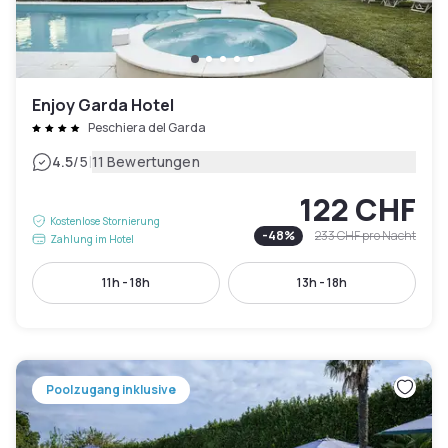
Enjoy Garda Hotel
Peschiera del Garda
|
4.5
/5
11 Bewertungen
122 CHF
Kostenlose Stornierung
-
48
%
233 CHF
pro Nacht
Zahlung im Hotel
11h - 18h
13h - 18h
Poolzugang inklusive