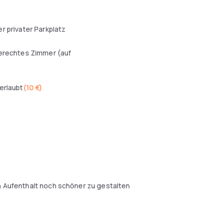
r privater Parkplatz
erechtes Zimmer (auf
erlaubt
(
10 €
)
n Aufenthalt noch schöner zu gestalten