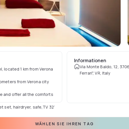
Informationen
Via Monte Baldo, 12, 370
l, located 1 km from Verona
Ferrari", VR, Italy
lometers from Verona city
e and offer all the comforts
t set, hairdryer, safe,TV 32’
WÄHLEN SIE IHREN TAG
-FI internet access for