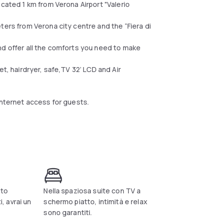
ocated 1 km from Verona Airport "Valerio
ters from Verona city centre and the “Fiera di
nd offer all the comforts you need to make
et, hairdryer, safe,TV 32’ LCD and Air
internet access for guests.
ito
Nella spaziosa suite con TV a
i, avrai un
schermo piatto, intimità e relax
sono garantiti.