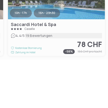
10h - 17h
16h - 23h30
Saccardi Hotel & Spa
Caselle
|
4.4
/5
19 Bewertungen
F
78 CHF
Kostenlose Stornierung
t
-
58
%
186 CHF
pro Nacht
Zahlung im Hotel