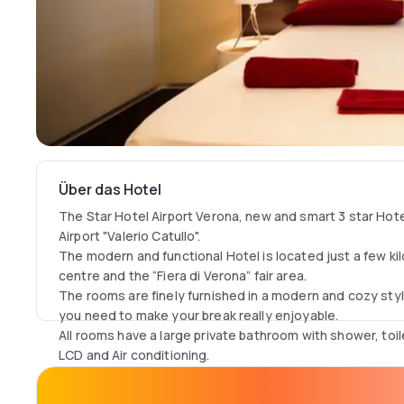
Über das Hotel
The Star Hotel Airport Verona, new and smart 3 star Hote
Airport "Valerio Catullo".
The modern and functional Hotel is located just a few ki
centre and the “Fiera di Verona” fair area.
The rooms are finely furnished in a modern and cozy styl
you need to make your break really enjoyable.
All rooms have a large private bathroom with shower, toile
LCD and Air conditioning.
Free private car parking space for all guests.
The entire property and all rooms are covered by free WI