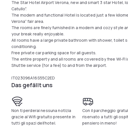
The Star Hotel Airport Verona, new and smart 3 star Hotel, l
Catullo".
The modern and functional Hotel is located just a few kilome
Verona” fair area.
The rooms are finely furnished in a modern and cozy style a
your break really enjoyable.
All rooms have a large private bathroom with shower, toilet s
conditioning.
Free private car parking space for all guests.
The entire property and all rooms are covered by free WI-FI 
Shuttle service (for a fee) to and from the airport.
IT023096A16S55C2ED
Das gefällt uns
Non ti perderai nessuna notizia
Con il parcheggio gratu
grazie al Wifi gratuito presente in
riservato a tutti gli ospit
tutti gli spazi dell’hotel.
pensiero in meno!