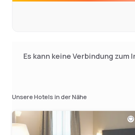
guests.
Shuttle service (for a fee) to and from the airport.
IT023096A16S55C2ED
Es kann keine Verbindung zum I
Unsere Hotels in der Nähe