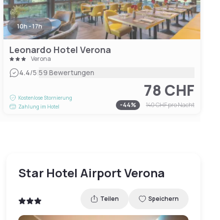
10h - 17h
Leonardo Hotel Verona
Verona
|
4.4
/5
59 Bewertungen
78 CHF
Kostenlose Stornierung
-
44
%
140 CHF
pro Nacht
Zahlung im Hotel
Star Hotel Airport Verona
Teilen
Speichern