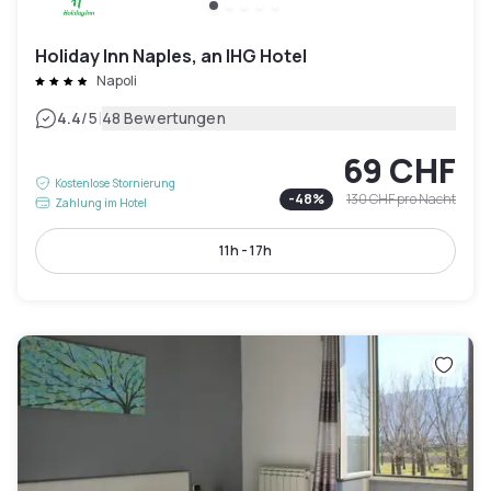
Holiday Inn Naples, an IHG Hotel
Napoli
|
4.4
/5
48 Bewertungen
69 CHF
Kostenlose Stornierung
-
48
%
130 CHF
pro Nacht
Zahlung im Hotel
11h - 17h