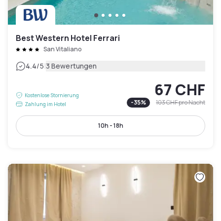
Best Western Hotel Ferrari
San Vitaliano
|
4.4
/5
3 Bewertungen
67 CHF
Kostenlose Stornierung
-
35
%
103 CHF
pro Nacht
Zahlung im Hotel
10h - 18h