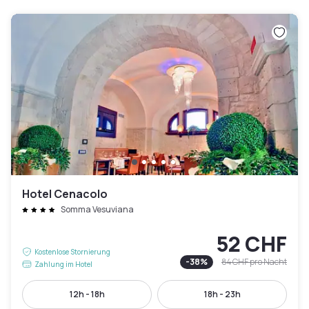
Hotel Cenacolo
Somma Vesuviana
52 CHF
Kostenlose Stornierung
-
38
%
84 CHF
pro Nacht
Zahlung im Hotel
12h - 18h
18h - 23h