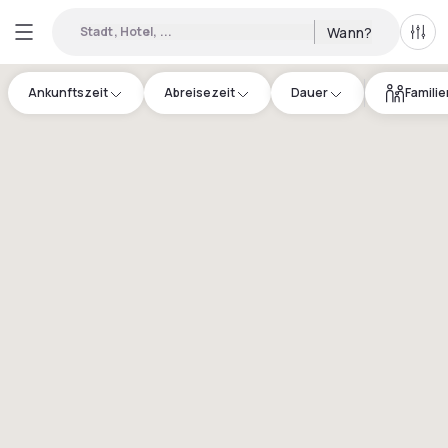
Stadt, Hotel, ...
Wann?
Alle 
Ankunftszeit
Abreisezeit
Dauer
Famili