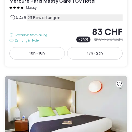
Mercure Paris Massy Gare TGV Hotel
Massy
|
4.4
/5
23 Bewertungen
83 CHF
Kostenlose Stornierung
-
34
%
124 CHF
pro Nacht
Zahlung im Hotel
10h - 16h
17h - 23h