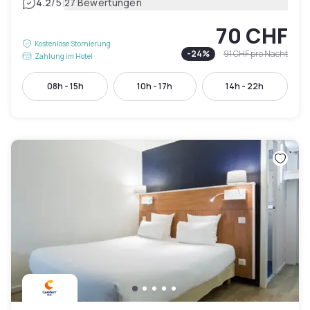
|
4.2
/5
27 Bewertungen
70 CHF
Kostenlose Stornierung
-
24
%
91 CHF
pro Nacht
Zahlung im Hotel
08h - 15h
10h - 17h
14h - 22h