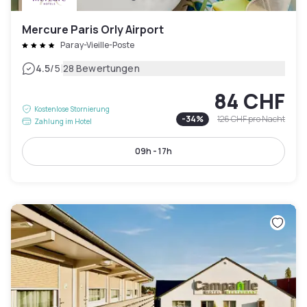
Mercure Paris Orly Airport
Paray-Vieille-Poste
|
4.5
/5
28 Bewertungen
84 CHF
Kostenlose Stornierung
-
34
%
126 CHF
pro Nacht
Zahlung im Hotel
09h - 17h