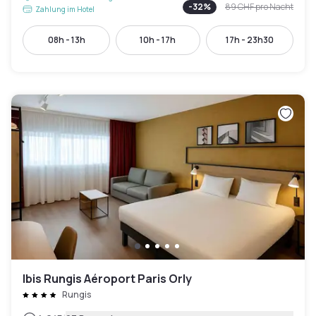
-
32
%
89 CHF
pro Nacht
Zahlung im Hotel
08h - 13h
10h - 17h
17h - 23h30
Ibis Rungis Aéroport Paris Orly
Rungis