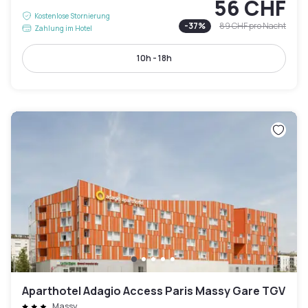
56 CHF
Kostenlose Stornierung
-
37
%
89 CHF
pro Nacht
Zahlung im Hotel
10h - 18h
Aparthotel Adagio Access Paris Massy Gare TGV
Massy