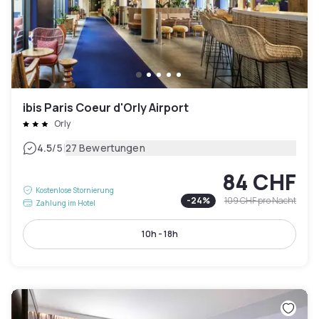
ibis Paris Coeur d'Orly Airport
Orly
|
4.5
/5
27 Bewertungen
84 CHF
Kostenlose Stornierung
-
24
%
109 CHF
pro Nacht
Zahlung im Hotel
10h - 18h