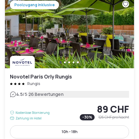
Poolzugang inklusive
Novotel Paris Orly Rungis
Rungis
|
4.5
/5
26 Bewertungen
89 CHF
Kostenlose Stornierung
-
30
%
126 CHF
pro Nacht
Zahlung im Hotel
10h - 18h