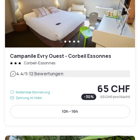
Campanile Evry Ouest - Corbeil Essonnes
Corbeil-Essonnes
|
4.4
/5
12 Bewertungen
65 CHF
Kostenlose Stornierung
-
30
%
93 CHF
pro Nacht
Zahlung im Hotel
10h - 16h