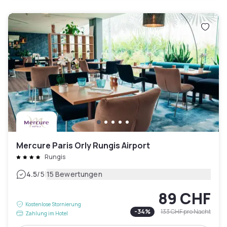
Mercure Paris Orly Rungis Airport
Rungis
|
4.5
/5
15 Bewertungen
89 CHF
Kostenlose Stornierung
-
34
%
133 CHF
pro Nacht
Zahlung im Hotel