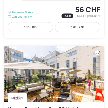
56 CHF
Kostenlose Stornierung
-
46
%
103 CHF
pro Nacht
Zahlung im Hotel
10h - 18h
17h - 23h