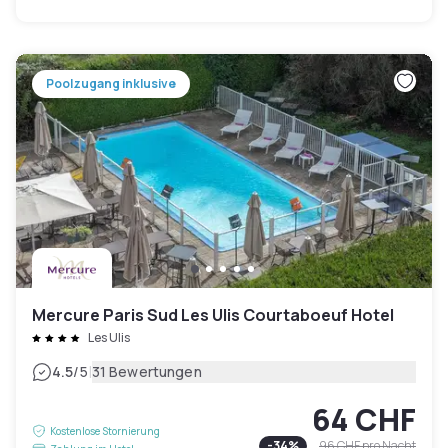
Poolzugang inklusive
Mercure Paris Sud Les Ulis Courtaboeuf Hotel
Les Ulis
|
4.5
/5
31 Bewertungen
64 CHF
Kostenlose Stornierung
-
34
%
96 CHF
pro Nacht