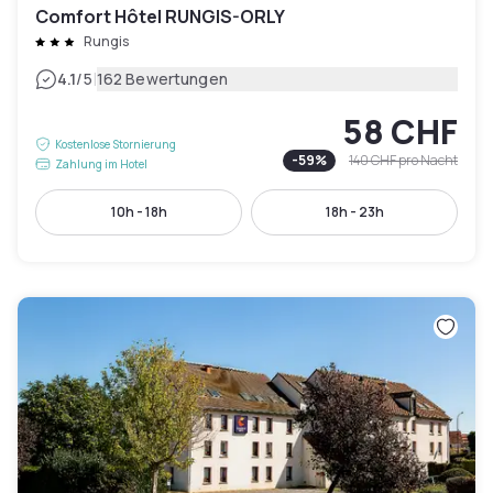
Comfort Hôtel RUNGIS-ORLY
Rungis
|
4.1
/5
162 Bewertungen
58 CHF
Kostenlose Stornierung
-
59
%
140 CHF
pro Nacht
Zahlung im Hotel
10h - 18h
18h - 23h