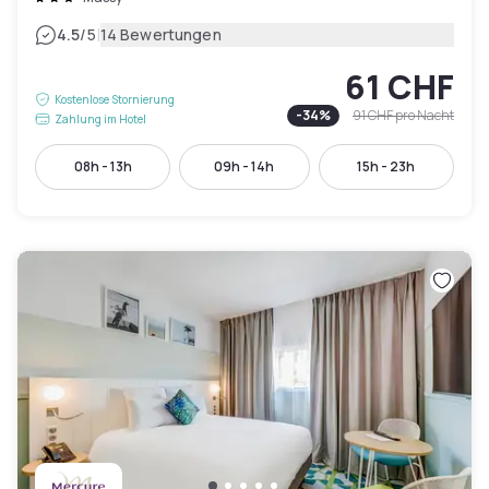
|
4.5
/5
14 Bewertungen
61 CHF
Kostenlose Stornierung
-
34
%
91 CHF
pro Nacht
Zahlung im Hotel
08h - 13h
09h - 14h
15h - 23h