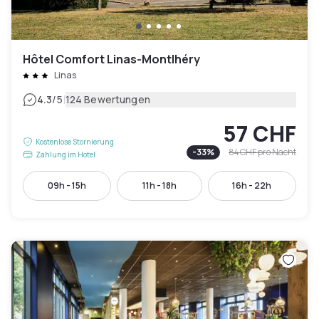
Hôtel Comfort Linas-Montlhéry
Linas
|
4.3
/5
124 Bewertungen
57 CHF
Kostenlose Stornierung
-
33
%
84 CHF
pro Nacht
Zahlung im Hotel
09h - 15h
11h - 18h
16h - 22h