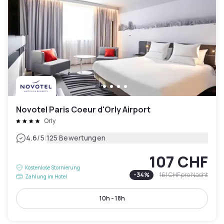
Novotel Paris Coeur d'Orly Airport
Orly
|
4.6
/5
125 Bewertungen
107 CHF
Kostenlose Stornierung
-
34
%
161 CHF
pro Nacht
Zahlung im Hotel
10h - 18h